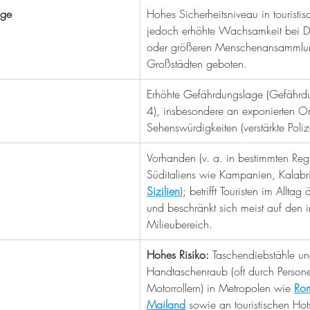
age
Hohes Sicherheitsniveau in touristis
jedoch erhöhte Wachsamkeit bei D
oder größeren Menschenansammlun
Großstädten geboten.
Erhöhte Gefährdungslage (Gefährdu
4), insbesondere an exponierten Or
Sehenswürdigkeiten (verstärkte Poliz
Vorhanden (v. a. in bestimmten Reg
Süditaliens wie Kampanien, Kalabr
Sizilien
); betrifft Touristen im Alltag 
und beschränkt sich meist auf den i
Milieubereich.
Hohes Risiko:
 Taschendiebstähle un
Handtaschenraub (oft durch Person
Motorrollern) in Metropolen wie 
Ro
Mailand
 sowie an touristischen Hot