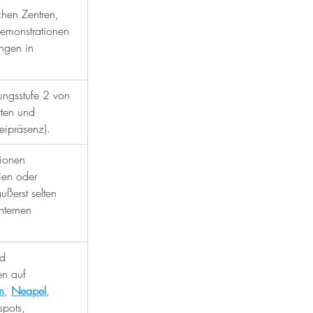
chen Zentren, 
emonstrationen 
gen in 
ngsstufe 2 von 
ten und 
eipräsenz).
ionen 
ien oder 
äußerst selten 
nternen 
d 
en auf 
m
, 
Neapel
, 
spots, 