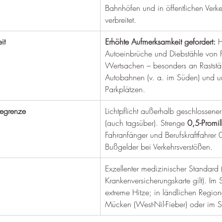
–
Bahnhöfen und in öffentlichen Verkeh
verbreitet.
it
Erhöhte Aufmerksamkeit gefordert:
 
Autoeinbrüche und Diebstähle von 
Wertsachen – besonders an Raststät
Autobahnen (v. a. im Süden) und 
Parkplätzen.
legrenze
Lichtpflicht außerhalb geschlossener
(auch tagsüber). Strenge 
0,5-Promil
Fahranfänger und Berufskraftfahrer 
Bußgelder bei Verkehrsverstößen.
Exzellenter medizinischer Standard 
Krankenversicherungskarte gilt). Im 
extreme Hitze; in ländlichen Region
Mücken (West-Nil-Fieber) oder im 