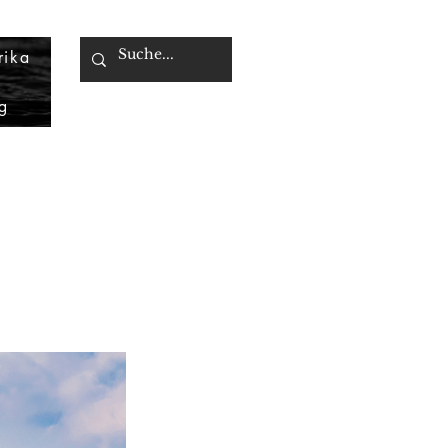
rika
g