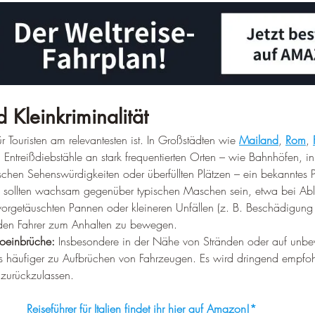
 Kleinkriminalität
ür Touristen am relevantesten ist. In Großstädten wie 
Mailand
, 
Rom
, 
 Entreißdiebstähle an stark frequentierten Orten – wie Bahnhöfen, in 
stischen Sehenswürdigkeiten oder überfüllten Plätzen – ein bekannte
e sollten wachsam gegenüber typischen Maschen sein, etwa bei A
orgetäuschten Pannen oder kleineren Unfällen (z. B. Beschädigung
 den Fahrer zum Anhalten zu bewegen.
oeinbrüche:
 Insbesondere in der Nähe von Stränden oder auf unb
s häufiger zu Aufbrüchen von Fahrzeugen. Es wird dringend empfoh
zurückzulassen.
Reiseführer für Italien findet ihr hier auf Amazon!*