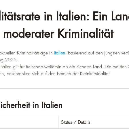
itätsrate in Italien: Ein Lan
moderater Kriminalität
aktuellen Kriminalitätslage in 
Italien
, basierend auf den jüngsten ver
ng 2026).
Italien gilt für Reisende weiterhin als ein sicheres Land. Die meisten 
, beschränken sich auf den Bereich der Kleinkriminalität.
icherheit in Italien
Status / Details