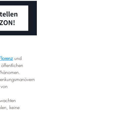
Florenz
 und 
öffentlichen 
s Phänomen.
blenkungsmanövern 
 von 
ewachten 
len, keine 