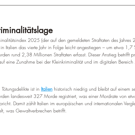
iminalitätslage
alitätsindex 2025 (der auf den gemeldeten Straftaten des Jahres 20
ät in Italien das vierte Jahr in Folge leicht angestiegen – um etwa 1,7
den rund 2,38 Millionen Straftaten erfasst. Dieser Anstieg betrifft 
 auf eine Zunahme bei der Kleinkriminalität und im digitalen Bereich
Tötungsdelikte ist in 
Italien
 historisch niedrig und bleibt auf einem s
den landesweit 327 Morde registriert, was einer Mordrate von et
cht. Damit zählt Italien im europäischen und internationalen Vergl
lt, was Gewaltverbrechen betrifft.