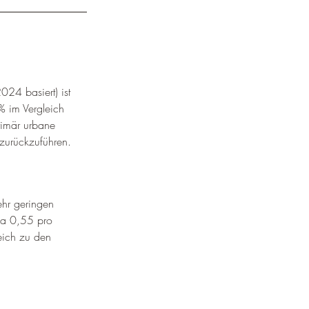
24 basiert) ist 
 % im Vergleich 
primär urbane 
 zurückzuführen.
ehr geringen 
wa 0,55 pro 
eich zu den 