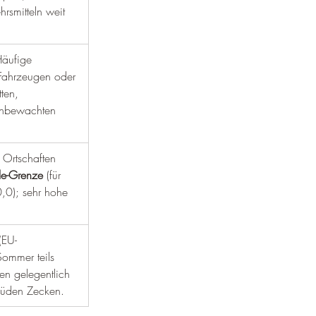
¡
rsmitteln weit 
Häufige 
Fahrzeugen oder 
ten, 
unbewachten 
 Ortschaften 
le-Grenze
 (für 
0,0); sehr hohe 
(EU-
Sommer teils 
en gelegentlich 
Süden Zecken.