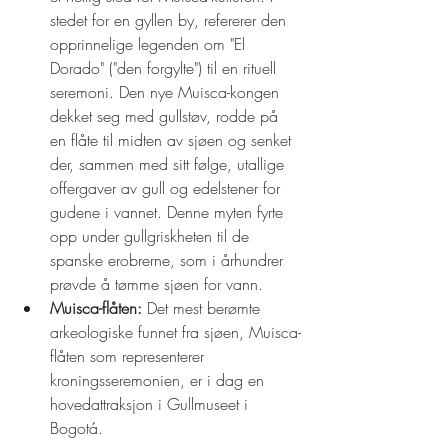
stedet for en gyllen by, refererer den 
opprinnelige legenden om "El 
Dorado" ("den forgylte") til en rituell 
seremoni. Den nye Muisca-kongen 
dekket seg med gullstøv, rodde på 
en flåte til midten av sjøen og senket 
der, sammen med sitt følge, utallige 
offergaver av gull og edelstener for 
gudene i vannet. Denne myten fyrte 
opp under gullgriskheten til de 
spanske erobrerne, som i århundrer 
prøvde å tømme sjøen for vann.
Muisca-flåten:
 Det mest berømte 
arkeologiske funnet fra sjøen, Muisca-
flåten som representerer 
kroningsseremonien, er i dag en 
hovedattraksjon i Gullmuseet i 
Bogotá.