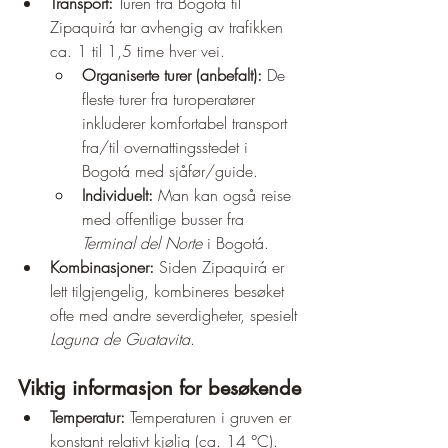
Transport:
 Turen fra Bogotá til 
Zipaquirá tar avhengig av trafikken 
ca. 1 til 1,5 time hver vei.
Organiserte turer (anbefalt):
 De 
fleste turer fra turoperatører 
inkluderer komfortabel transport 
fra/til overnattingsstedet i 
Bogotá med sjåfør/guide.
Individuelt:
 Man kan også reise 
med offentlige busser fra 
Terminal del Norte
 i Bogotá.
Kombinasjoner:
 Siden Zipaquirá er 
lett tilgjengelig, kombineres besøket 
ofte med andre severdigheter, spesielt 
Laguna de Guatavita
.
Viktig informasjon for besøkende
Temperatur:
 Temperaturen i gruven er 
konstant relativt kjølig (ca. 14 °C). 