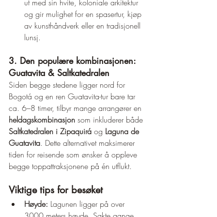
ut med sin hvite, koloniale arkitektur 
og gir mulighet for en spasertur, kjøp 
av kunsthåndverk eller en tradisjonell 
lunsj.
3. Den populære kombinasjonen: 
Guatavita & Saltkatedralen
Siden begge stedene ligger nord for 
Bogotá og en ren Guatavita-tur bare tar 
ca. 6–8 timer, tilbyr mange arrangører en 
heldagskombinasjon
 som inkluderer både 
Saltkatedralen i Zipaquirá
 og 
Laguna de 
Guatavita
. Dette alternativet maksimerer 
tiden for reisende som ønsker å oppleve 
begge toppattraksjonene på én utflukt.
Viktige tips for besøket
Høyde:
 Lagunen ligger på over 
3000 meters høyde. Sakte gange 