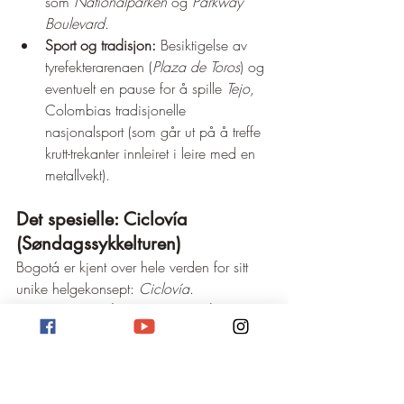
som 
Nationalparken
 og 
Parkway 
Boulevard
.
Sport og tradisjon:
 Besiktigelse av 
tyrefekterarenaen (
Plaza de Toros
) og 
eventuelt en pause for å spille 
Tejo
, 
Colombias tradisjonelle 
nasjonalsport (som går ut på å treffe 
krutt-trekanter innleiret i leire med en 
metallvekt).
Det spesielle: Ciclovía 
(Søndagssykkelturen)
Bogotá er kjent over hele verden for sitt 
unike helgekonsept: 
Ciclovía
.
Hva er Ciclovía?
 Hver 
søndag
 og 
på helligdager stenges byens 
hovedtrafikkårer og motorveier for 
biltrafikk fra kl. 07:00 til kl. 14:00 
og åpnes utelukkende for sykler, 