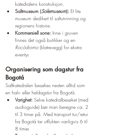
katedralens konstruksjon.
Saltmuseum (
Solemuseum
):
 Et lite 
museum dedikert til saltutvinning og 
regionens historie.
Kommersiell sone:
 Inne i gruven 
finnes det også butikker og en 
Rocódromo
 (klatrevegg) for ekstra 
eventyr.
Organisering som dagstur fra 
Bogotá
Saltkatedralen besøkes nesten alltid som 
en halv- eller heldagstur fra Bogotá.
Varighet:
 Selve katedralbesøket (med 
audioguide) bør man beregne ca. 2 
til 3 timer på. Med transport tur/retur 
fra Bogotá tar utflukten vanligvis 6 til 
8 timer.