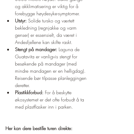
og akklimatisering er viktig for å 
forebygge høydesyke-symptomer.
Utstyr:
 Solide tursko og værtett 
bekledning (regnjakke og varm 
genser) er essensielt, da været i 
Andesfjellene kan skifte raskt.
Stengt på mandager:
 Laguna de 
Guatavita er vanligvis stengt for 
besøkende på mandager (med 
mindre mandagen er en helligdag). 
Reisende bør tilpasse planleggingen 
deretter.
Plastikkforbud:
 For å beskytte 
økosystemet er det ofte forbudt å ta 
med plastflasker inn i parken.
Her kan dere bestille turen direkte: