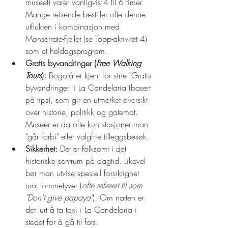
museet) varer vanligvis 4 til 6 timer. 
Mange reisende bestiller ofte denne 
utflukten i kombinasjon med 
Monserrate-fjellet (se Topp-aktivitet 4) 
som et heldagsprogram.
Gratis byvandringer (
Free Walking 
Tours
):
 Bogotá er kjent for sine "Gratis 
byvandringer" i La Candelaria (basert 
på tips), som gir en utmerket oversikt 
over historie, politikk og gatemat. 
Museer er da ofte kun stasjoner man 
"går forbi" eller valgfrie tilleggsbesøk.
Sikkerhet:
 Det er folksomt i det 
historiske sentrum på dagtid. Likevel 
bør man utvise spesiell forsiktighet 
mot lommetyver (
ofte referert til som 
"Don't give papaya"
). Om natten er 
det lurt å ta taxi i La Candelaria i 
stedet for å gå til fots.