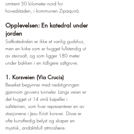
omtrent 50 kilometer nord for 
hovedstaden, i kommunen Zipaquirá.
Opplevelsen: En katedral under 
jorden
Saltkatedralen er ikke et vanlig gudshus, 
men en kirke som er hugget fullstendig ut 
av steinsalt, og som ligger 180 meter 
under bakken i en tidligere saltgruve.
1. Korsveien (Vía Crucis)
Besøket begynner med nedstigningen 
gjennom gruvens tunneler. Langs veien er 
det hugget ut 14 små kapeller i 
saltsteinen, som hver representerer en av 
stasjonene i Jesu Kristi korsvei. Disse er 
ofte kunstferdig belyst og skaper en 
mystisk, andaktsfull atmosfære.