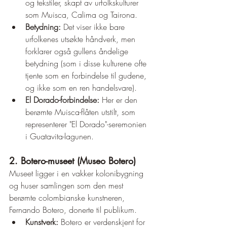
og tekstiler, skapt av urfolkskulturer 
som Muisca, Calima og Tairona.
Betydning:
 Det viser ikke bare 
urfolkenes utsøkte håndverk, men 
forklarer også gullens åndelige 
betydning (som i disse kulturene ofte 
tjente som en forbindelse til gudene, 
og ikke som en ren handelsvare).
El Dorado-forbindelse:
 Her er den 
berømte Muisca-flåten utstilt, som 
representerer "El Dorado"-seremonien 
i Guatavita-lagunen.
2. Botero-museet (Museo Botero)
Museet ligger i en vakker kolonibygning 
og huser samlingen som den mest 
berømte colombianske kunstneren, 
Fernando Botero, donerte til publikum.
Kunstverk:
 Botero er verdenskjent for 