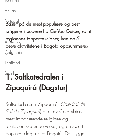
Tyskland
Hellas
Portugal
Basert på de mest populære og best 
rangerte tilbudene fra GetYourGuide, samt 
Italia
regionens toppattraksjoner, kan de 5 
Australia
beste aktivitetene i Bogotá oppsummeres 
Colombia
slik:
Thailand
Brasil
1. Saltkatedralen i 
Zipaquirá (Dagstur)
Saltkatedralen i Zipaquirá (
Catedral de 
Sal de Zipaquirá
) er et av Colombias 
mest imponerende religiøse og 
arkitektoniske underverker, og en svært 
populær dagstur fra Bogotá. Den ligger 