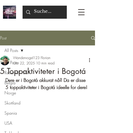
Post
All Posts
Wandervogel123 Florian
All Posts
Oct 22, 2025
10 min read
5 Toppaktiviteter i Bogotá
Reisemål i USA
Dere er i Bogotá akkurat nå? Da er disse 
Belgia
5 toppaktiviteter i Bogotá ideelle for dere!
Norge
Skottland
Spania
USA