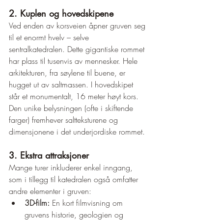
2. Kuplen og hovedskipene
Ved enden av korsveien åpner gruven seg 
til et enormt hvelv – selve 
sentralkatedralen. Dette gigantiske rommet 
har plass til tusenvis av mennesker. Hele 
arkitekturen, fra søylene til buene, er 
hugget ut av saltmassen. I hovedskipet 
står et monumentalt, 16 meter høyt kors. 
Den unike belysningen (ofte i skiftende 
farger) fremhever saltteksturene og 
dimensjonene i det underjordiske rommet.
3. Ekstra attraksjoner
Mange turer inkluderer enkel inngang, 
som i tillegg til katedralen også omfatter 
andre elementer i gruven:
3D-film:
 En kort filmvisning om 
gruvens historie, geologien og 