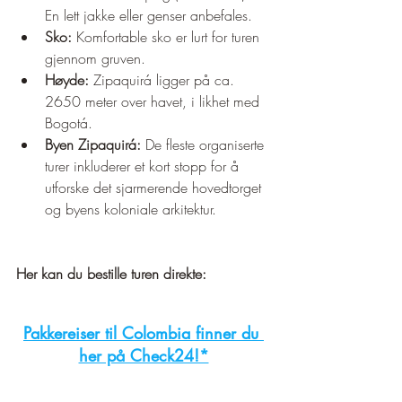
¡
En lett jakke eller genser anbefales.
Sko:
 Komfortable sko er lurt for turen 
gjennom gruven.
Høyde:
 Zipaquirá ligger på ca. 
2650 meter over havet, i likhet med 
Bogotá.
Byen Zipaquirá:
 De fleste organiserte 
turer inkluderer et kort stopp for å 
utforske det sjarmerende hovedtorget 
og byens koloniale arkitektur.
Her kan du bestille turen direkte:
Pakkereiser til Colombia finner du 
her på Check24!*