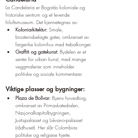
La Candelaria er Bogotás koloniale og 
historiske sentrum og et levende 
friluftsmuseum. Det kjennetegnes av:
Koloniarkitektur:
 Smale, 
brosteinsbelagte gater, omkranset av 
fargerike kolonihus med trebalkonger.
Graffiti og gatekunst:
 Bydelen er et 
senter for urban kunst, med mange 
veggmalerier som inneholder 
politiske og sosiale kommentarer.
Viktige plasser og bygninger:
Plaza de Bolívar:
 Byens hovedtorg, 
omkranset av Primaskatedralen, 
Nasjonalkapitolbygningen, 
Justispalasset og Liévano-palasset 
(rådhuset). Her slår Colombias 
politiske og religiøse hjerte.