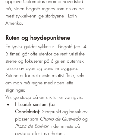
oppleve Colombias enorme hovedstad 
på, siden Bogotá regnes som en av de 
mest sykkelvennlige storbyene i Latin-
Amerika.
Ruten og høydepunktene
En typisk guidet sykkeltur i Bogotá (ca. 4–
5 timer) går ofte utenfor de rent turistiske 
stiene og fokuserer på å gi en autentisk 
følelse av byen og dens innbyggere. 
Rutene er for det meste relativt flate, selv 
om man må regne med noen lette 
stigninger.
Viktige stopp på en slik tur er vanligvis:
Historisk sentrum (La 
Candelaria):
 Startpunkt og besøk av 
plasser som 
Chorro de Quevedo
 og 
Plaza de Bolívar
 (i det minste på 
avstand eller i nærheten).