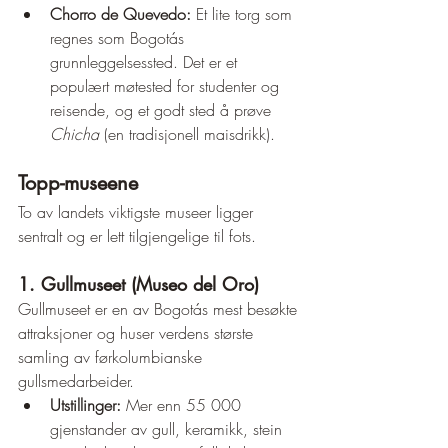
Chorro de Quevedo:
 Et lite torg som 
regnes som Bogotás 
grunnleggelsessted. Det er et 
populært møtested for studenter og 
reisende, og et godt sted å prøve 
Chicha
 (en tradisjonell maisdrikk).
Topp-museene
To av landets viktigste museer ligger 
sentralt og er lett tilgjengelige til fots.
1. Gullmuseet (Museo del Oro)
Gullmuseet er en av Bogotás mest besøkte 
attraksjoner og huser verdens største 
samling av førkolumbianske 
gullsmedarbeider.
Utstillinger:
 Mer enn 55 000 
gjenstander av gull, keramikk, stein 