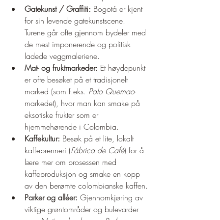
Gatekunst / Graffiti:
 Bogotá er kjent 
for sin levende gatekunstscene. 
Turene går ofte gjennom bydeler med 
de mest imponerende og politisk 
ladede veggmaleriene.
Mat- og fruktmarkeder:
 Et høydepunkt 
er ofte besøket på et tradisjonelt 
marked (som f.eks. 
Palo Quemao
-
markedet), hvor man kan smake på 
eksotiske frukter som er 
hjemmehørende i Colombia.
Kaffekultur:
 Besøk på et lite, lokalt 
kaffebrenneri (
Fábrica de Café
) for å 
lære mer om prosessen med 
kaffeproduksjon og smake en kopp 
av den berømte colombianske kaffen.
Parker og alléer:
 Gjennomkjøring av 
viktige grøntområder og bulevarder 