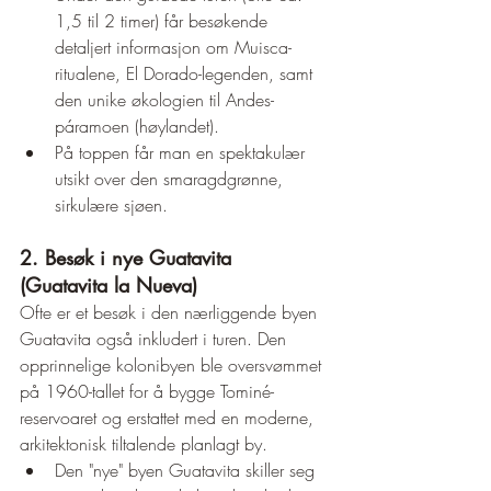
1,5 til 2 timer) får besøkende 
detaljert informasjon om Muisca-
ritualene, El Dorado-legenden, samt 
den unike økologien til Andes-
páramoen (høylandet).
På toppen får man en spektakulær 
utsikt over den smaragdgrønne, 
sirkulære sjøen.
2. Besøk i nye Guatavita 
(Guatavita la Nueva)
Ofte er et besøk i den nærliggende byen 
Guatavita også inkludert i turen. Den 
opprinnelige kolonibyen ble oversvømmet 
på 1960-tallet for å bygge Tominé-
reservoaret og erstattet med en moderne, 
arkitektonisk tiltalende planlagt by.
Den "nye" byen Guatavita skiller seg 