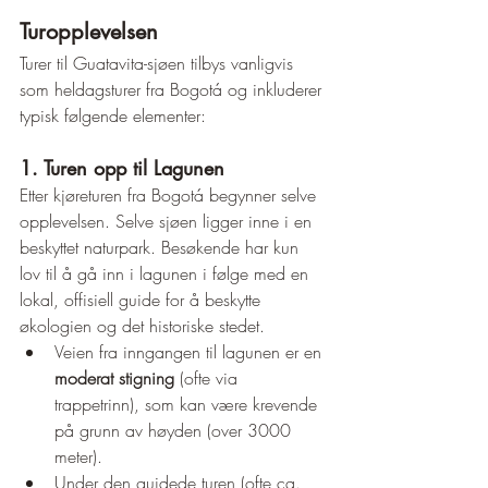
Turopplevelsen
Turer til Guatavita-sjøen tilbys vanligvis 
som heldagsturer fra Bogotá og inkluderer 
typisk følgende elementer:
1. Turen opp til Lagunen
Etter kjøreturen fra Bogotá begynner selve 
opplevelsen. Selve sjøen ligger inne i en 
beskyttet naturpark. Besøkende har kun 
lov til å gå inn i lagunen i følge med en 
lokal, offisiell guide for å beskytte 
økologien og det historiske stedet.
Veien fra inngangen til lagunen er en 
moderat stigning
 (ofte via 
trappetrinn), som kan være krevende 
på grunn av høyden (over 3000 
meter).
Under den guidede turen (ofte ca. 