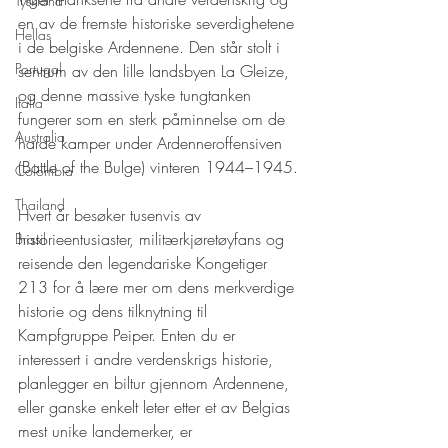
Tyskland
en av de fremste historiske severdighetene 
Hellas
i de belgiske Ardennene. Den står stolt i 
Portugal
sentrum av den lille landsbyen La Gleize, 
og denne massive tyske tungtanken 
Italia
fungerer som en sterk påminnelse om de 
Australia
harde kamper under Ardenneroffensiven 
(Battle of the Bulge) vinteren 1944–1945.
Colombia
Thailand
Hvert år besøker tusenvis av 
historieentusiaster, militærkjøretøyfans og 
Brasil
reisende den legendariske Kongetiger 
213 for å lære mer om dens merkverdige 
historie og dens tilknytning til 
Kampfgruppe Peiper. Enten du er 
interessert i andre verdenskrigs historie, 
planlegger en biltur gjennom Ardennene, 
eller ganske enkelt leter etter et av Belgias 
mest unike landemerker, er 