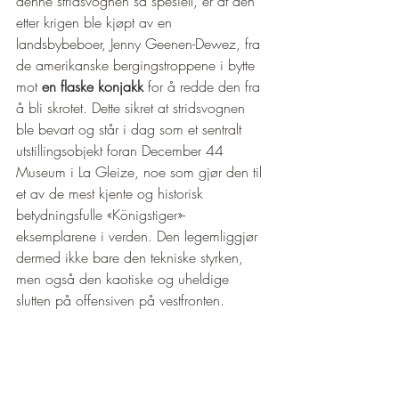
denne stridsvognen så spesiell, er at den 
etter krigen ble kjøpt av en 
landsbybeboer, Jenny Geenen-Dewez, fra 
de amerikanske bergingstroppene i bytte 
mot 
en flaske konjakk
 for å redde den fra 
å bli skrotet. Dette sikret at stridsvognen 
ble bevart og står i dag som et sentralt 
utstillingsobjekt foran December 44 
Museum i La Gleize, noe som gjør den til 
et av de mest kjente og historisk 
betydningsfulle «Königstiger»-
eksemplarene i verden. Den legemliggjør 
dermed ikke bare den tekniske styrken, 
men også den kaotiske og uheldige 
slutten på offensiven på vestfronten.