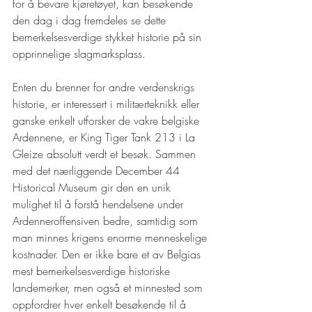
for å bevare kjøretøyet, kan besøkende 
den dag i dag fremdeles se dette 
bemerkelsesverdige stykket historie på sin 
opprinnelige slagmarksplass.
Enten du brenner for andre verdenskrigs 
historie, er interessert i militærteknikk eller 
ganske enkelt utforsker de vakre belgiske 
Ardennene, er King Tiger Tank 213 i La 
Gleize absolutt verdt et besøk. Sammen 
med det nærliggende December 44 
Historical Museum gir den en unik 
mulighet til å forstå hendelsene under 
Ardenneroffensiven bedre, samtidig som 
man minnes krigens enorme menneskelige 
kostnader. Den er ikke bare et av Belgias 
mest bemerkelsesverdige historiske 
landemerker, men også et minnested som 
oppfordrer hver enkelt besøkende til å 