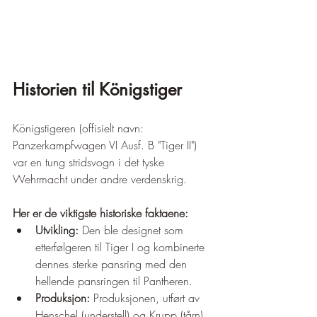
Historien til Königstiger
Königstigeren (offisielt navn: 
Panzerkampfwagen VI Ausf. B "Tiger II") 
var en tung stridsvogn i det tyske 
Wehrmacht under andre verdenskrig.
Her er de viktigste historiske faktaene:
Utvikling:
 Den ble designet som 
etterfølgeren til Tiger I og kombinerte 
dennes sterke pansring med den 
hellende pansringen til Pantheren.
Produksjon:
 Produksjonen, utført av 
Henschel (understell) og Krupp (tårn), 