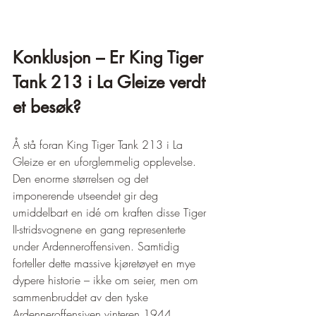
Konklusjon – Er King Tiger 
Tank 213 i La Gleize verdt 
et besøk?
Å stå foran King Tiger Tank 213 i La 
Gleize er en uforglemmelig opplevelse. 
Den enorme størrelsen og det 
imponerende utseendet gir deg 
umiddelbart en idé om kraften disse Tiger 
II-stridsvognene en gang representerte 
under Ardenneroffensiven. Samtidig 
forteller dette massive kjøretøyet en mye 
dypere historie – ikke om seier, men om 
sammenbruddet av den tyske 
Ardenneroffensiven vinteren 1944.