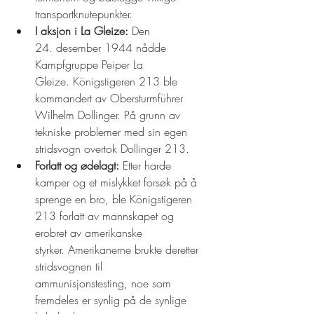
transportknutepunkter.
I aksjon i La Gleize:
 Den 
24. desember 1944 nådde 
Kampfgruppe Peiper La 
Gleize. Königstigeren 213 ble 
kommandert av Obersturmführer 
Wilhelm Dollinger. På grunn av 
tekniske problemer med sin egen 
stridsvogn overtok Dollinger 213.
Forlatt og ødelagt:
 Etter harde 
kamper og et mislykket forsøk på å 
sprenge en bro, ble Königstigeren 
213 forlatt av mannskapet og 
erobret av amerikanske 
styrker. Amerikanerne brukte deretter 
stridsvognen til 
ammunisjonstesting, noe som 
fremdeles er synlig på de synlige 