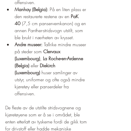
offensiven.
Manhay (Belgia):
 På en liten plass er 
den restaurerte restene av en 
PaK 
40
 (7,5 cm panservernkanon) og en 
annen Panther-stridsvogn utstilt, som 
ble brukt i nærheten av krysset.
Andre museer:
 Tallrike mindre museer 
på steder som 
Clervaux 
(Luxembourg)
, 
La Roche-en-Ardenne 
(Belgia)
 eller 
Diekirch 
(Luxembourg)
 huser samlinger av 
utstyr, uniformer og ofte også mindre 
kjøretøy eller panserdeler fra 
offensiven.
De fleste av de utstilte stridsvognene og 
kjøretøyene som er å se i området, ble 
enten etterlatt av tyskerne fordi de gikk tom 
for drivstoff eller hadde mekaniske 