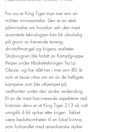
For oss er King Tiger mye mer enn en 
militær minnesmerke. Den er en sterk 
påminnelse om hvordan selv den mest 
avansterte teknologien kan bli ubrukelig 
på grunn av krevende terreng, 
drivstoffmangel og krigens realiteter. 
Stridsvognen ble forlatt av Kampfgruppe 
Peiper under tilbaketrekningen fra La 
Gleize, og har stått her i mer enn 80 år 
som et tause vitne om en av de heftigste 
kampene som ble utkjempet på 
vestfronten under den andre verdenskrig.
Et av de mest fascinerende aspektene ved 
historien dens er at King Tiger 213 så vidt 
unngikk å bli spiker etter krigen. Takket 
være besluttsomheten til en lokal kvinne, 
som forhandlet med amerikanske styrker 