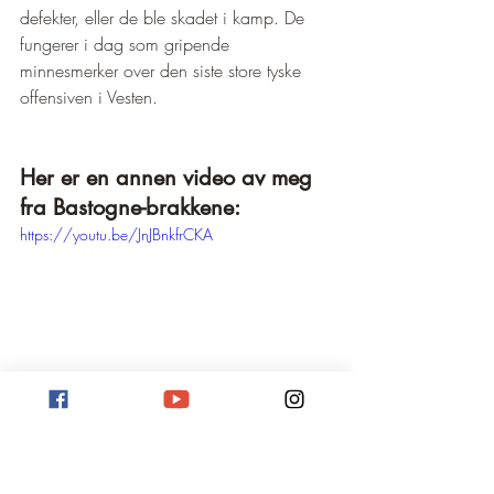
defekter, eller de ble skadet i kamp. De 
fungerer i dag som gripende 
minnesmerker over den siste store tyske 
offensiven i Vesten.
Her er en annen video av meg 
fra Bastogne-brakkene:
https://youtu.be/JnJBnkfrCKA
Ofte stilte spørsmål (FAQ) 