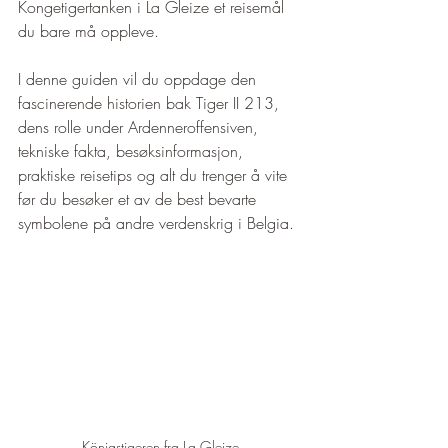
Kongetigertanken i La Gleize et reisemål 
du bare må oppleve.
I denne guiden vil du oppdage den 
fascinerende historien bak Tiger II 213, 
dens rolle under Ardenneroffensiven, 
tekniske fakta, besøksinformasjon, 
praktiske reisetips og alt du trenger å vite 
før du besøker et av de best bevarte 
symbolene på andre verdenskrig i Belgia.
Königstigeren fra La Gleize