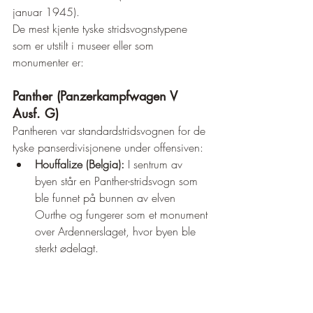
januar 1945).
De mest kjente tyske stridsvognstypene 
som er utstilt i museer eller som 
monumenter er:
Panther (Panzerkampfwagen V 
Ausf. G) 
Pantheren var standardstridsvognen for de 
tyske panserdivisjonene under offensiven:
Houffalize (Belgia):
 I sentrum av 
byen står en Panther-stridsvogn som 
ble funnet på bunnen av elven 
Ourthe og fungerer som et monument 
over Ardennerslaget, hvor byen ble 
sterkt ødelagt.