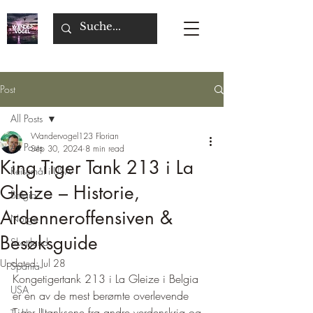
Post
All Posts
Wandervogel123 Florian
All Posts
Sep 30, 2024
8 min read
King Tiger Tank 213 i La
Reisemål i USA
Gleize – Historie,
Belgia
Ardenneroffensiven &
Norge
Besøksguide
Skottland
Updated:
Jul 28
Spania
Kongetigertank 213 i La Gleize i Belgia 
USA
er en av de mest berømte overlevende 
Tiger II-tanksene fra andre verdenskrig og 