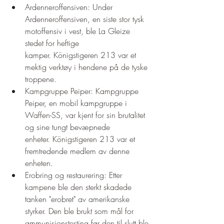
Ardenneroffensiven: Under 
Ardenneroffensiven, en siste stor tysk 
motoffensiv i vest, ble La Gleize 
stedet for heftige 
kamper. Königstigeren 213 var et 
mektig verktøy i hendene på de tyske 
troppene.
Kampgruppe Peiper: Kampgruppe 
Peiper, en mobil kampgruppe i 
Waffen-SS, var kjent for sin brutalitet 
og sine tungt bevæpnede 
enheter. Königstigeren 213 var et 
fremtredende medlem av denne 
enheten.
Erobring og restaurering: Etter 
kampene ble den sterkt skadede 
tanken "erobret" av amerikanske 
styrker. Den ble brukt som mål for 
ammunisjonstesting før den til slutt ble 