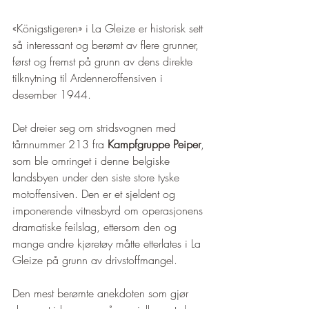
«Königstigeren» i La Gleize er historisk sett 
så interessant og berømt av flere grunner, 
først og fremst på grunn av dens direkte 
tilknytning til Ardenneroffensiven i 
desember 1944.
Det dreier seg om stridsvognen med 
tårnnummer 213 fra 
Kampfgruppe Peiper
, 
som ble omringet i denne belgiske 
landsbyen under den siste store tyske 
motoffensiven. Den er et sjeldent og 
imponerende vitnesbyrd om operasjonens 
dramatiske feilslag, ettersom den og 
mange andre kjøretøy måtte etterlates i La 
Gleize på grunn av drivstoffmangel.
Den mest berømte anekdoten som gjør 