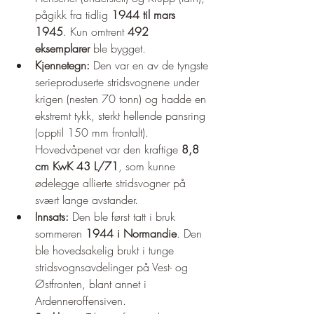
pågikk fra tidlig 
1944 til mars 
1945
. Kun omtrent 
492 
eksemplarer
 ble bygget.
Kjennetegn:
 Den var en av de tyngste 
serieproduserte stridsvognene under 
krigen (nesten 70 tonn) og hadde en 
ekstremt tykk, sterkt hellende pansring 
(opptil 150 mm frontalt). 
Hovedvåpenet var den kraftige 
8,8 
cm KwK 43 L/71
, som kunne 
ødelegge allierte stridsvogner på 
svært lange avstander.
Innsats:
 Den ble først tatt i bruk 
sommeren 
1944 i Normandie
. Den 
ble hovedsakelig brukt i tunge 
stridsvognsavdelinger på Vest- og 
Østfronten, blant annet i 
Ardenneroffensiven.