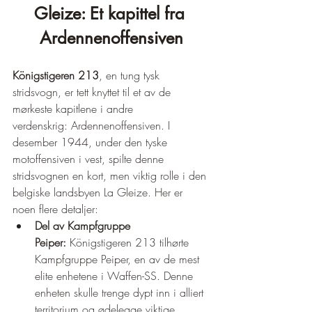
Gleize: Et kapittel fra 
Ardennenoffensiven
Königstigeren 213
, en tung tysk 
stridsvogn, er tett knyttet til et av de 
mørkeste kapitlene i andre 
verdenskrig: Ardennenoffensiven. I 
desember 1944, under den tyske 
motoffensiven i vest, spilte denne 
stridsvognen en kort, men viktig rolle i den 
belgiske landsbyen La Gleize. Her er 
noen flere detaljer:
Del av Kampfgruppe 
Peiper:
 Königstigeren 213 tilhørte 
Kampfgruppe Peiper, en av de mest 
elite enhetene i Waffen-SS. Denne 
enheten skulle trenge dypt inn i alliert 
territorium og ødelegge viktige 