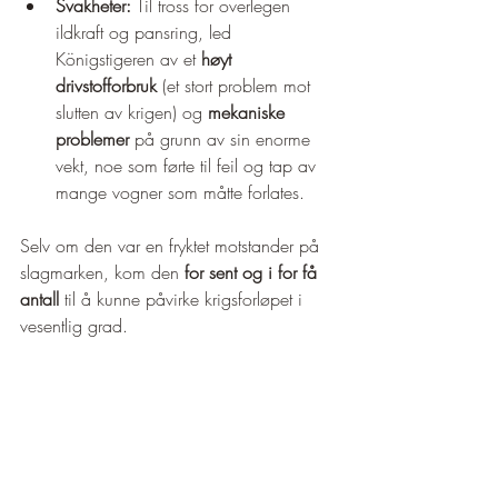
Svakheter:
 Til tross for overlegen 
ildkraft og pansring, led 
Königstigeren av et 
høyt 
drivstofforbruk
 (et stort problem mot 
slutten av krigen) og 
mekaniske 
problemer
 på grunn av sin enorme 
vekt, noe som førte til feil og tap av 
mange vogner som måtte forlates.
Selv om den var en fryktet motstander på 
slagmarken, kom den 
for sent og i for få 
antall
 til å kunne påvirke krigsforløpet i 
vesentlig grad.