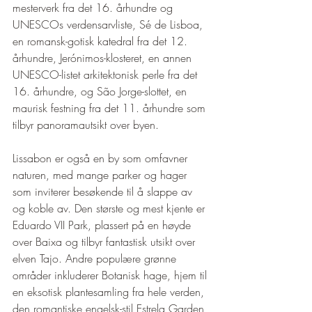
¡
mesterverk fra det 16. århundre og 
UNESCOs verdensarvliste, Sé de Lisboa, 
en romansk-gotisk katedral fra det 12. 
århundre, Jerónimos-klosteret, en annen 
UNESCO-listet arkitektonisk perle fra det 
16. århundre, og São Jorge-slottet, en 
maurisk festning fra det 11. århundre som 
tilbyr panoramautsikt over byen.
Lissabon er også en by som omfavner 
naturen, med mange parker og hager 
som inviterer besøkende til å slappe av 
og koble av. Den største og mest kjente er 
Eduardo VII Park, plassert på en høyde 
over Baixa og tilbyr fantastisk utsikt over 
elven Tajo. Andre populære grønne 
områder inkluderer Botanisk hage, hjem til 
en eksotisk plantesamling fra hele verden, 
den romantiske engelsk-stil Estrela Garden 