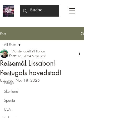
Post
All Posts
Wandervogel123 Florian
All Posts
Oct 16, 2024
5 min read
Reisemål Lissabon!
Reisemål i USA
Portugals hovedstad!
Belgia
Updated:
Nov 18, 2025
Norge
Skottland
Spania
USA