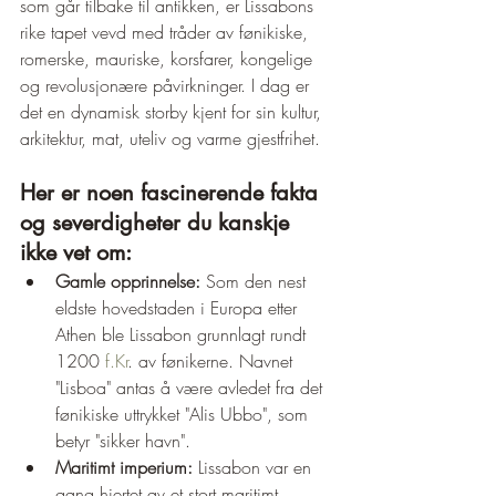
som går tilbake til antikken, er Lissabons 
rike tapet vevd med tråder av fønikiske, 
romerske, mauriske, korsfarer, kongelige 
og revolusjonære påvirkninger. I dag er 
det en dynamisk storby kjent for sin kultur, 
arkitektur, mat, uteliv og varme gjestfrihet.
Her er noen fascinerende fakta 
og severdigheter du kanskje 
ikke vet om:
Gamle opprinnelse:
 Som den nest 
eldste hovedstaden i Europa etter 
Athen ble Lissabon grunnlagt rundt 
1200 
f.Kr
. av fønikerne. Navnet 
"Lisboa" antas å være avledet fra det 
fønikiske uttrykket "Alis Ubbo", som 
betyr "sikker havn".
Maritimt imperium:
 Lissabon var en 
gang hjertet av et stort maritimt 