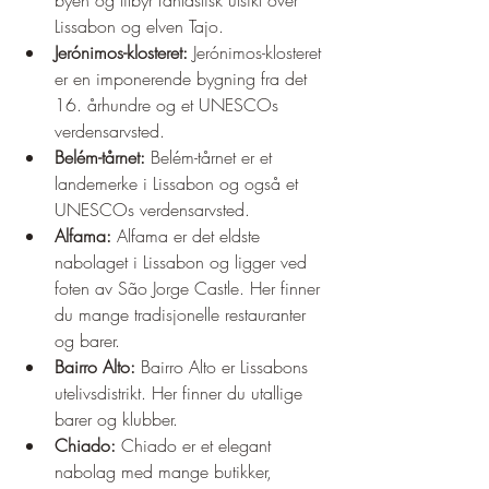
byen og tilbyr fantastisk utsikt over 
Lissabon og elven Tajo.
Jerónimos-klosteret:
 Jerónimos-klosteret 
er en imponerende bygning fra det 
16. århundre og et UNESCOs 
verdensarvsted.
Belém-tårnet:
 Belém-tårnet er et 
landemerke i Lissabon og også et 
UNESCOs verdensarvsted.
Alfama:
 Alfama er det eldste 
nabolaget i Lissabon og ligger ved 
foten av São Jorge Castle. Her finner 
du mange tradisjonelle restauranter 
og barer.
Bairro Alto:
 Bairro Alto er Lissabons 
utelivsdistrikt. Her finner du utallige 
barer og klubber.
Chiado:
 Chiado er et elegant 
nabolag med mange butikker, 