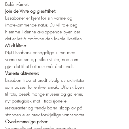
Belém-tårnet.
Joie de Vivre og gjestfrihet:
Lissaboner er kjent for sin varme og 
imøtekommende natur. Du vil føle deg 
hjemme i denne avslappende byen der 
det er lett å omfavne den lokale livsstilen.
Mildt klima:
Nyt Lissabons behagelige klima med 
varme somre og milde vintre, noe som 
gjør det til et flott reisemål året rundt.
Varierte aktiviteter:
Lissabon tilbyr et bredt utvalg av aktiviteter 
som passer for enhver smak. Utforsk byen 
til fots, besøk mange museer og gallerier, 
nyt portugisisk mat i tradisjonelle 
restauranter og trendy barer, slapp av på 
stranden eller prøv forskjellige vannsporter.
Overkommelige priser:
Sammenlignet med andre europeiske 