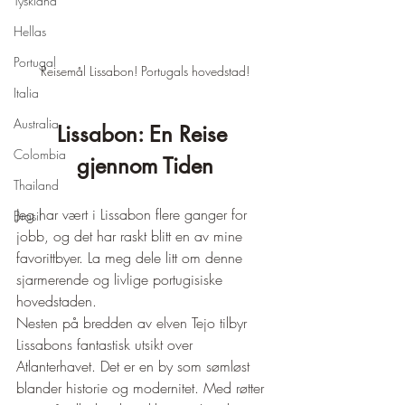
Tyskland
Hellas
Portugal
Reisemål Lissabon! Portugals hovedstad!
Italia
Australia
Lissabon: En Reise 
Colombia
gjennom Tiden
Thailand
Jeg har vært i Lissabon flere ganger for 
Brasil
jobb, og det har raskt blitt en av mine 
favorittbyer. La meg dele litt om denne 
sjarmerende og livlige portugisiske 
hovedstaden.
Nesten på bredden av elven Tejo tilbyr 
Lissabons fantastisk utsikt over 
Atlanterhavet. Det er en by som sømløst 
blander historie og modernitet. Med røtter 