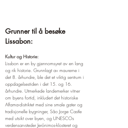
Grunner til å besøke 
Lissabon:
Kultur og Historie:
Lissbon er en by gjennomsyret av en lang 
og rik historie. Grunnlagt av maurerne i 
det 8. århundre, ble det et viktig sentrum i 
oppdagelsestiden i det 15. og 16. 
århundre. Utmerkede landemerker vitner 
om byens fortid, inkludert det historiske 
Alfama-distriktet med sine smale gater og 
tradisjonelle bygninger, São Jorge Castle 
med utsikt over byen, og UNESCOs 
verdensarvsteder Jerónimos-klosteret og 