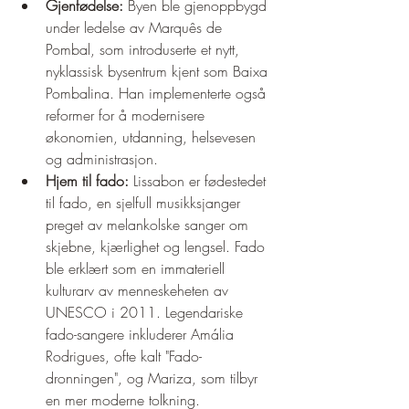
Gjenfødelse:
 Byen ble gjenoppbygd 
under ledelse av Marquês de 
Pombal, som introduserte et nytt, 
nyklassisk bysentrum kjent som Baixa 
Pombalina. Han implementerte også 
reformer for å modernisere 
økonomien, utdanning, helsevesen 
og administrasjon.
Hjem til fado:
 Lissabon er fødestedet 
til fado, en sjelfull musikksjanger 
preget av melankolske sanger om 
skjebne, kjærlighet og lengsel. Fado 
ble erklært som en immateriell 
kulturarv av menneskeheten av 
UNESCO i 2011. Legendariske 
fado-sangere inkluderer Amália 
Rodrigues, ofte kalt "Fado-
dronningen", og Mariza, som tilbyr 
en mer moderne tolkning.