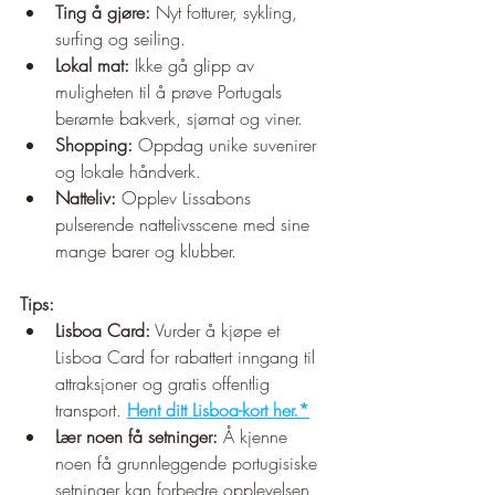
Ting å gjøre:
 Nyt fotturer, sykling, 
surfing og seiling.
Lokal mat:
 Ikke gå glipp av 
muligheten til å prøve Portugals 
berømte bakverk, sjømat og viner.
Shopping:
 Oppdag unike suvenirer 
og lokale håndverk.
Natteliv:
 Opplev Lissabons 
pulserende nattelivsscene med sine 
mange barer og klubber.
Tips:
Lisboa Card:
 Vurder å kjøpe et 
Lisboa Card for rabattert inngang til 
attraksjoner og gratis offentlig 
transport. 
Hent ditt Lisboa-kort her.*
Lær noen få setninger:
 Å kjenne 
noen få grunnleggende portugisiske 
setninger kan forbedre opplevelsen 