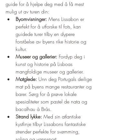
guide for å hjelpe deg med å få mest 
mulig ut av turen din:
Byomvisninger:
 Mens Lissabon er 
perfekt for å utforske til fots, kan 
guidede turer tilby en dypere 
forståelse av byens rike historie og 
kultur.
Museer og gallerier:
 Fordyp deg i 
kunst og historie på Lisboas 
mangfoldige museer og gallerier.
Matglede:
 Unn deg Portugals deilige 
mat på byens mange restauranter og 
barer. Sørg for å prøve lokale 
spesialiteter som pastel de nata og 
bacalhau à Brás.
Strand lykke:
 Med sin atlantiske 
kystlinje tilbyr Lissabons fantastiske 
strender perfekte for svømming, 
soling og vannsport.