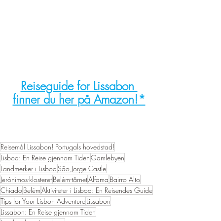
Reiseguide for Lissabon 
finner du her på Amazon!*
Reisemål Lissabon! Portugals hovedstad!
Lisboa: En Reise gjennom Tiden
Gamlebyen
Landmerker i Lisboa
São Jorge Castle
Jerónimos-klosteret
Belém-tårnet
Alfama
Bairro Alto
Chiado
Belém
Aktiviteter i Lisboa: En Reisendes Guide
Tips for Your Lisbon Adventure
Lissabon
Lissabon: En Reise gjennom Tiden