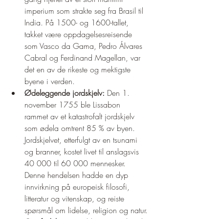
imperium som strakte seg fra Brasil til 
India. På 1500- og 1600-tallet, 
takket være oppdagelsesreisende 
som Vasco da Gama, Pedro Álvares 
Cabral og Ferdinand Magellan, var 
det en av de rikeste og mektigste 
byene i verden.
Ødeleggende jordskjelv:
 Den 1. 
november 1755 ble Lissabon 
rammet av et katastrofalt jordskjelv 
som ødela omtrent 85 % av byen. 
Jordskjelvet, etterfulgt av en tsunami 
og branner, kostet livet til anslagsvis 
40 000 til 60 000 mennesker. 
Denne hendelsen hadde en dyp 
innvirkning på europeisk filosofi, 
litteratur og vitenskap, og reiste 
spørsmål om lidelse, religion og natur.