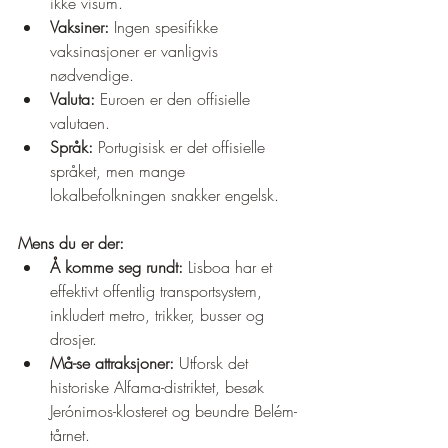
ikke visum.
Vaksiner:
 Ingen spesifikke 
vaksinasjoner er vanligvis 
nødvendige.
Valuta:
 Euroen er den offisielle 
valutaen.
Språk:
 Portugisisk er det offisielle 
språket, men mange 
lokalbefolkningen snakker engelsk.
Mens du er der:
Å komme seg rundt:
 Lisboa har et 
effektivt offentlig transportsystem, 
inkludert metro, trikker, busser og 
drosjer.
Må-se attraksjoner:
 Utforsk det 
historiske Alfama-distriktet, besøk 
Jerónimos-klosteret og beundre Belém-
tårnet.