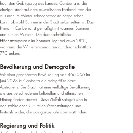
höchsten Gebirgszug des Landes. 
Canberra ist die 
einzige Stadt auf dem australischen Festland, von der 
aus man im Winter schneebedeckte Berge sehen 
kann, obwohl Schnee in der Stadt selbst selten ist
. Das 
Klima in Canberra ist gemäßigt mit warmen Sommern 
und kühlen Wintern. 
Die durchschnittliche 
Höchsttemperatur im Sommer liegt bei etwa 28°C, 
während die Wintertemperaturen auf durchschnittlich 
7°C sinken
.
Bevölkerung und Demografie
Mit einer geschätzten Bevölkerung von 466.566 im 
Juni 2023 ist Canberra die achtgrößte Stadt 
Australiens
. Die Stadt hat eine vielfältige Bevölkerung, 
die aus verschiedenen kulturellen und ethnischen 
Hintergründen stammt. Diese Vielfalt spiegelt sich in 
den zahlreichen kulturellen Veranstaltungen und 
Festivals wider, die das ganze Jahr über stattfinden.
Regierung und Politik