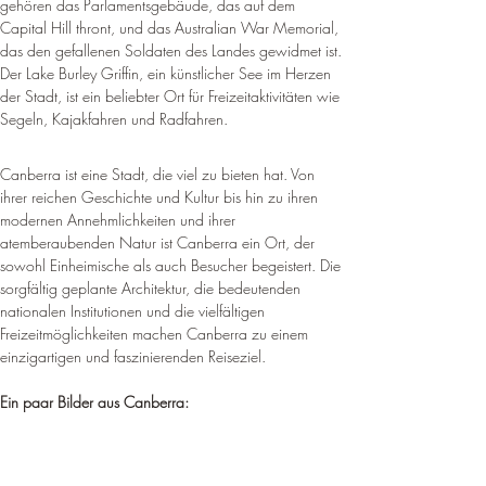
gehören das Parlamentsgebäude, das auf dem 
Capital Hill thront, und das Australian War Memorial, 
das den gefallenen Soldaten des Landes gewidmet ist. 
Der Lake Burley Griffin, ein künstlicher See im Herzen 
der Stadt, ist ein beliebter Ort für Freizeitaktivitäten wie 
Segeln, Kajakfahren und Radfahren
.
Canberra ist eine Stadt, die viel zu bieten hat. Von 
ihrer reichen Geschichte und Kultur bis hin zu ihren 
modernen Annehmlichkeiten und ihrer 
atemberaubenden Natur ist Canberra ein Ort, der 
sowohl Einheimische als auch Besucher begeistert. 
Die 
sorgfältig geplante Architektur, die bedeutenden 
nationalen Institutionen und die vielfältigen 
Freizeitmöglichkeiten machen Canberra zu einem 
einzigartigen und faszinierenden Reiseziel.
Ein paar Bilder aus Canberra: