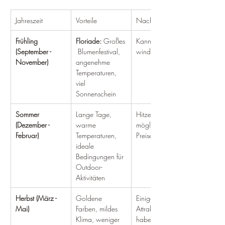
Jahreszeit
Vorteile
Nachteile
Frühling 
Floriade:
 Großes
Kann etwas 
(September - 
 Blumenfestival, 
windig sein
November)
angenehme 
Temperaturen, 
viel 
Sonnenschein
Sommer 
Lange Tage, 
Hitzewellen 
(Dezember - 
warme 
möglich, hohe 
Februar)
Temperaturen, 
Preise
ideale 
Bedingungen für 
Outdoor-
Aktivitäten
Herbst (März - 
Goldene 
Einige 
Mai)
Farben, mildes 
Attraktionen 
Klima, weniger 
haben 