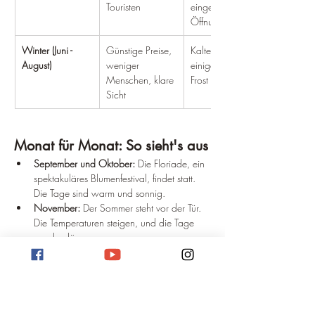
Touristen
eingeschränkte 
Öffnungszeiten
Winter (Juni - 
Günstige Preise, 
Kalte Nächte, 
August)
weniger 
einige Tage mit 
Menschen, klare 
Frost
Sicht
Monat für Monat: So sieht's aus
September und Oktober:
 Die Floriade, ein 
spektakuläres Blumenfestival, findet statt. 
Die Tage sind warm und sonnig.
November:
 Der Sommer steht vor der Tür. 
Die Temperaturen steigen, und die Tage 
werden länger.
Dezember bis Februar:
 Hochsaison in 
Canberra. Die Tage sind am längsten, und 
die Temperaturen am höchsten.
März und April:
 Die Natur zeigt sich in 
ihren schönsten Herbstfarben.