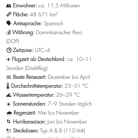
👥
Einwohner:
ca. 11,5 Millionen
📏 Fläche:
48.671 km²
🗣️
Amtssprache:
Spanisch
💰
Währung:
Dominikanischer Peso
(DOP)
🕒 Zeitzone:
UTC−4
✈️
Flugzeit ab Deutschland:
ca. 10–11
Stunden (Direktflug)
📅
Beste Reisezeit:
Dezember bis April
🌡️
Durchschnittstemperatur:
25–31 °C
🌊
Wassertemperatur:
26–29 °C
☀️
Sonnenstunden:
7–9 Stunden täglich
🌧️
Regenzeit:
Mai bis November
🌀
Hurrikansaison:
Juni bis November
🔌
Steckdosen:
Typ A & B (110 Volt)