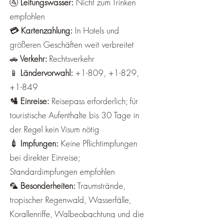
🚰
Leitungswasser:
Nicht zum Trinken
empfohlen
💳 Kartenzahlung:
In Hotels und
größeren Geschäften weit verbreitet
🚗
Verkehr:
Rechtsverkehr
📱
Ländervorwahl:
+1-809, +1-829,
+1-849
🛂 Einreise:
Reisepass erforderlich; für
touristische Aufenthalte bis 30 Tage in
der Regel kein Visum nötig
💉 Impfungen:
Keine Pflichtimpfungen
bei direkter Einreise;
Standardimpfungen empfohlen
🦜
Besonderheiten:
Traumstrände,
tropischer Regenwald, Wasserfälle,
Korallenriffe, Walbeobachtung und die