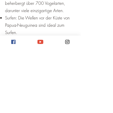
beherbergt über 700 Vogelarten,
darunter viele einzigartige Arten.
Surfen: Die Wellen vor der Küste von
Papua-Neuguinea sind ideal zum
Surfen.
Angeln: In den Flüssen und Seen von
Papua-Neuguinea gibt es eine Vielzahl
von Fischen zu angeln.
Besuchen Sie ein kulturelles Festival: In
Papua-Neuguinea finden das ganze
Jahr über viele kulturelle Festivals statt,
bei denen Sie die Musik, den Tanz und
die Kunst der Region erleben können.
Zusätzliche Informationen:
Papua-Neuguinea ist ein Land mit einer