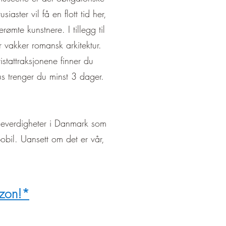
¡
ster vil få en flott tid her,
mte kunstnere. I tillegg til
 vakker romansk arkitektur.
stattraksjonene finner du
 trenger du minst 3 dager.
 severdigheter i Danmark som
obil. Uansett om det er vår,
azon!*