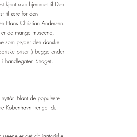
st kjent som hjemmet til Den
ist til ære for den
ren Hans Christian Andersen.
n er de mange museene,
ne som pryder den danske
riske priser (i begge ender
s i handlegaten Strøget.
g nyttår. Blant de populære
orske København trenger du
museene er det obligatoriske