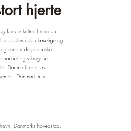
tort hjerte
g kreativ kultur. Enten du
eller oppleve den koselige og
e gjennom de pittoreske
onarkiet og vikingene.
rfor Danmark er et av
eisemål i Danmark mer
enhavn, Danmarks hovedstad.