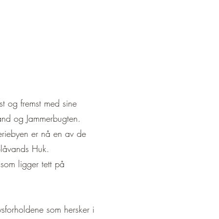
st og fremst med sine
lland og Jammerbugten.
eriebyen er nå en av de
 Blåvands Huk.
som ligger tett på
ysforholdene som hersker i