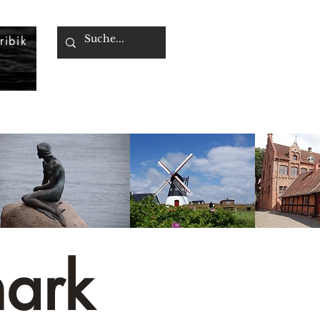
ribik
ark