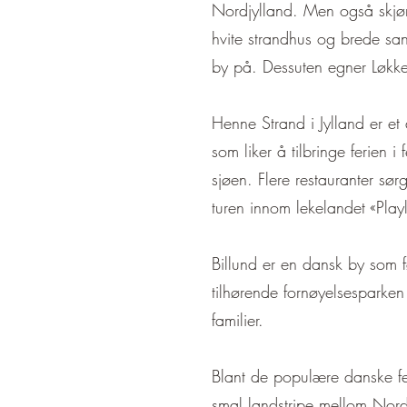
Nordjylland. Men også skjø
hvite strandhus og brede sa
by på. Dessuten egner Løkken
Henne Strand i Jylland er et
som liker å tilbringe ferien 
sjøen. Flere restauranter sø
turen innom lekelandet «Play
Billund er en dansk by som 
tilhørende fornøyelsesparken 
familier.
Blant de populære danske fe
smal landstripe mellom Nords