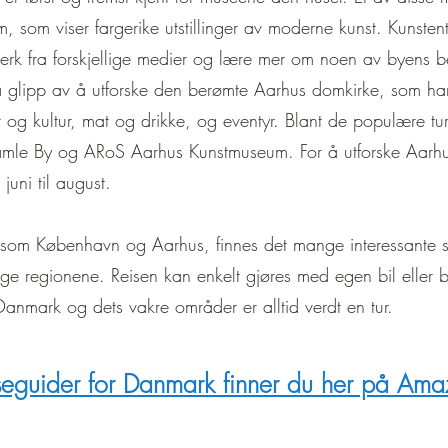
–
om viser fargerike utstillinger av moderne kunst. Kunstentusia
rk fra forskjellige medier og lære mer om noen av byens berø
å glipp av å utforske den berømte Aarhus domkirke, som har
 og kultur, mat og drikke, og eventyr. Blant de populære turi
le By og ARoS Aarhus Kunstmuseum. For å utforske Aarhus
juni til august.
ene som København og Aarhus, finnes det mange interessante
lige regionene. Reisen kan enkelt gjøres med egen bil eller b
 Danmark og dets vakre områder er alltid verdt en tur.
seguider for Danmark finner du her på Am