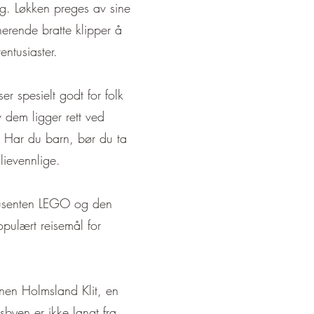
g. Løkken preges av sine
erende bratte klipper å
ntusiaster.
r spesielt godt for folk
v dem ligger rett ved
r. Har du barn, bør du ta
lievennlige.
odusenten LEGO og den
opulært reisemål for
nen Holmsland Klit, en
sbyen er ikke langt fra