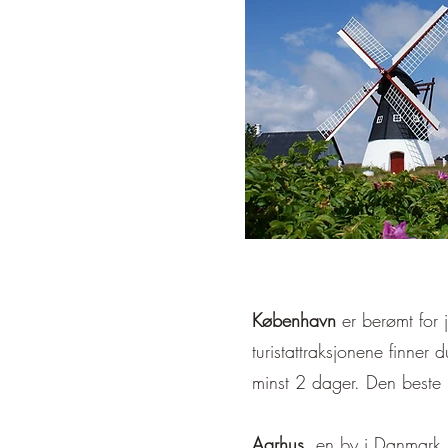
København
er berømt for j
turistattraksjonene finner
minst 2 dager. Den beste re
Aarhus
, en by i Danmark, 