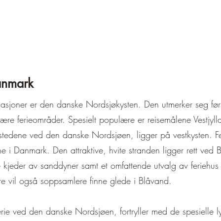
anmark
asjoner er den danske Nordsjøkysten. Den utmerker seg før
lære ferieområder. Spesielt populære er reisemålene Vestjy
stedene ved den danske Nordsjøen, ligger på vestkysten. F
 i Danmark. Den attraktive, hvite stranden ligger rett ved
kjeder av sanddyner samt et omfattende utvalg av feriehus 
skere vil også soppsamlere finne glede i Blåvand.
ferie ved den danske Nordsjøen, fortryller med de spesielle l