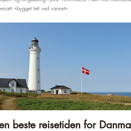
rsatt: «bygget tett ved vannet».
en beste reisetiden for Danma