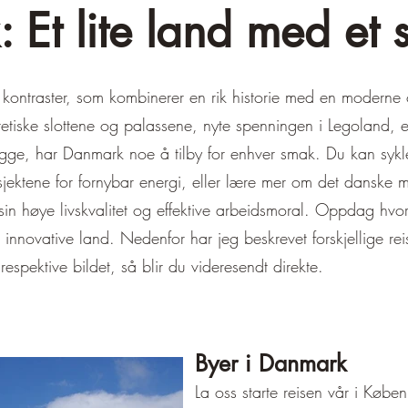
Et lite land med et s
 kontraster, som kombinerer en rik historie med en moderne o
tetiske slottene og palassene, nyte spenningen i Legoland, 
gge, har Danmark noe å tilby for enhver smak. Du kan sykl
ektene for fornybar energi, eller lære mer om det danske m
sin høye livskvalitet og effektive arbeidsmoral. Oppdag hvo
t innovative land. Nedenfor har jeg beskrevet forskjellige r
 respektive bildet, så blir du videresendt direkte.
Byer i Danmark
La oss starte reisen vår i Køb