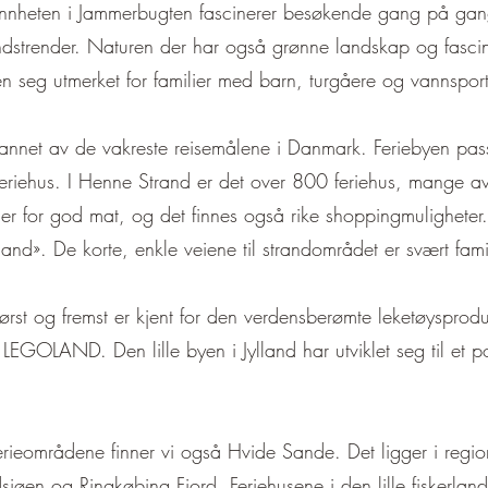
nnheten i Jammerbugten fascinerer besøkende gang på gan
ndstrender. Naturen der har også grønne landskap og fascin
 seg utmerket for familier med barn, turgåere og vannsporte
 annet av de vakreste reisemålene i Danmark. Feriebyen passe
i feriehus. I Henne Strand er det over 800 feriehus, mange a
rger for god mat, og det finnes også rike shoppingmulighete
land». De korte, enkle veiene til strandområdet er svært fami
først og fremst er kjent for den verdensberømte leketøyspr
LEGOLAND. Den lille byen i Jylland har utviklet seg til et p
rieområdene finner vi også Hvide Sande. Det ligger i regio
jøen og Ringkøbing Fjord. Feriehusene i den lille fiskerland