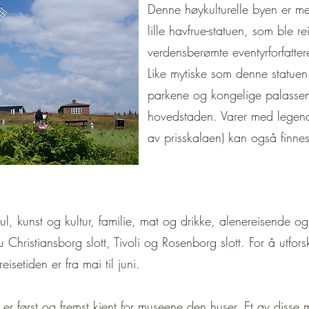
Denne høykulturelle byen er me
lille havfrue-statuen, som ble re
verdensberømte eventyrforfatte
Like mytiske som denne statue
parkene og kongelige palasse
hovedstaden. Varer med legenda
av prisskalaen) kan også finne
ul, kunst og kultur, familie, mat og drikke, alenereisende o
 du Christiansborg slott, Tivoli og Rosenborg slott. For å utf
isetiden er fra mai til juni.
er først og fremst kjent for museene den huser. Et av disse 