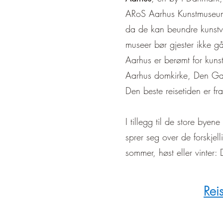
ARoS Aarhus Kunstmuseum, s
da de kan beundre kunstve
museer bør gjester ikke g
Aarhus er berømt for kunst
Aarhus domkirke, Den Gam
Den beste reisetiden er fra 
I tillegg til de store by
sprer seg over de forskjel
sommer, høst eller vinter:
Rei