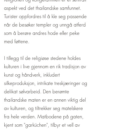
krigerske konflikter med 
aspekt ved det thailandske samfunnet.
nabokongedømmer, spesielt Burma, 
Turister oppfordres til å kle seg passende
kunne Ayutthaya bestå i over fire 
når de besøker templer og unngå atferd
århundrer, inntil det ble erobret og 
ødelagt av burmesiske styrker i 
som å berøre andres hode eller peke
1767.

med føttene.
Dette katastrofale tapet førte til 
I tillegg til de religiøse stedene holdes
etableringen av Chakri-dynastiet, 
kulturen i live gjennom en rik tradisjon av
som fortsatt regjerer i Thailand i 
kunst og håndverk, inkludert
dag. Under kong Rama I. ble den 
silkeproduksjon, intrikate treskjæringer og
nye hovedstaden Bangkok 
delikat sølvarbeid. Den berømte
grunnlagt, som ble kjent som 
thailandske maten er en annen viktig del
"Englenes by". 1800-tallet var en 
av kulturen, og tiltrekker seg matelskere
tid med modernisering og motstand 
fra hele verden. Matbodene på gaten,
mot kolonialisme. Mens de 
kjent som "garküchen", tilbyr et vell av
omkringliggende landene ble 