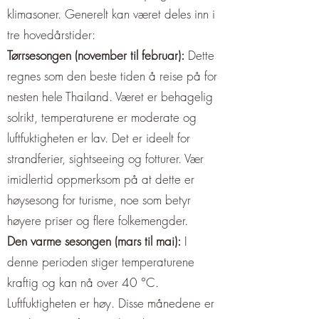
det thailandske samfunnet og 
klimasoner. Generelt kan været deles inn i
kulturen, og landet har bevart sin 
tre hovedårstider:
unike identitet, som gjenspeiles i 
Tørrsesongen (november til februar):
Dette
dens dypt forankrede buddhistiske 
regnes som den beste tiden å reise på for
spiritualitet, folkets gjestfrihet og 
nesten hele Thailand. Været er behagelig
prakten i de historiske stedene.
solrikt, temperaturene er moderate og
luftfuktigheten er lav. Det er ideelt for
strandferier, sightseeing og fotturer. Vær
imidlertid oppmerksom på at dette er
høysesong for turisme, noe som betyr
høyere priser og flere folkemengder.
Den varme sesongen (mars til mai):
I
denne perioden stiger temperaturene
kraftig og kan nå over 40 °C.
Luftfuktigheten er høy. Disse månedene er