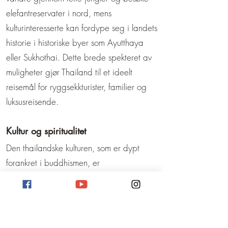
elefantreservater i nord, mens
kulturinteresserte kan fordype seg i landets
historie i historiske byer som Ayutthaya
eller Sukhothai. Dette brede spekteret av
muligheter gjør Thailand til et ideelt
reisemål for ryggsekkturister, familier og
luksusreisende.
Kultur og spiritualitet
Den thailandske kulturen, som er dypt
forankret i buddhismen, er
allestedsnærværende og preger
hverdagen. Synet av de praktfulle
templene, lyden av bønner og den
utbredte ærbødigheten for munker og