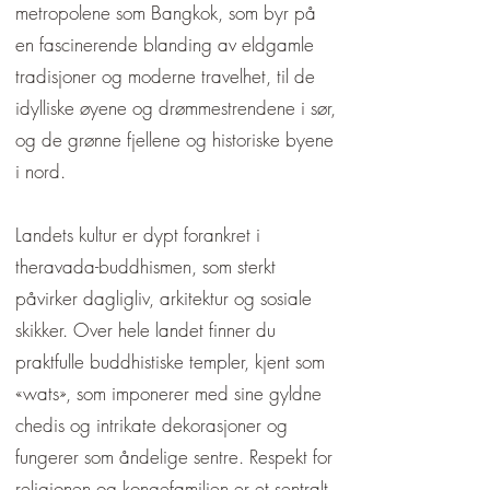
metropolene som Bangkok, som byr på
rettferdig hersker.

en fascinerende blanding av eldgamle
tradisjoner og moderne travelhet, til de
Etter Sukhothais nedgang steg 
idylliske øyene og drømmestrendene i sør,
Ayutthaya-kongedømmet frem på 
og de grønne fjellene og historiske byene
1300-tallet og ble den 
i nord.
dominerende makten i regionen. 
Ayutthaya var et mektig 
handelssentrum som opprettholdt 
Landets kultur er dypt forankret i
internasjonale forbindelser med 
theravada-buddhismen, som sterkt
Kina, Japan, India og senere også 
påvirker dagligliv, arkitektur og sosiale
med europeiske makter som 
skikker. Over hele landet finner du
Portugal og Nederland. Byen var 
praktfulle buddhistiske templer, kjent som
en praktfull metropol med gyldne 
«wats», som imponerer med sine gyldne
templer og kunstferdige kanaler, 
chedis og intrikate dekorasjoner og
som vitnet om dens rikdom og 
fungerer som åndelige sentre. Respekt for
kulturelle blomstring. Til tross for 
religionen og kongefamilien er et sentralt