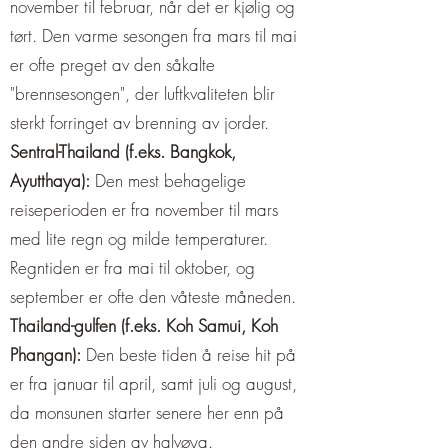
november til februar, når det er kjølig og
tørt. Den varme sesongen fra mars til mai
er ofte preget av den såkalte
"brennsesongen", der luftkvaliteten blir
sterkt forringet av brenning av jorder.
Sentral-Thailand (f.eks. Bangkok,
Ayutthaya):
Den mest behagelige
reiseperioden er fra november til mars
med lite regn og milde temperaturer.
Regntiden er fra mai til oktober, og
september er ofte den våteste måneden.
Thailand-gulfen (f.eks. Koh Samui, Koh
Phangan):
Den beste tiden å reise hit på
er fra januar til april, samt juli og august,
da monsunen starter senere her enn på
den andre siden av halvøya.