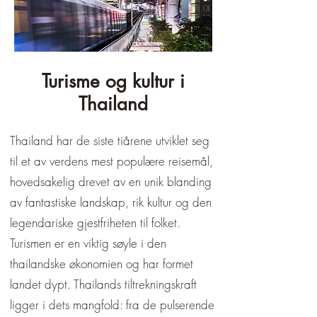
¡
Røttene går langt tilbake, til tiden 
med de tidlige kongedømmene som 
formet dagens territorium. Et av de 
første betydningsfulle rikene var 
Turisme og kultur i
Sukhothai-kongedømmet, som 
Thailand
oppsto på 1200-tallet. Det regnes 
som den thailandske nasjonens 
Thailand har de siste tiårene utviklet seg
vugge, for her ble den thailandske 
skriften, theravada-buddhismen og 
til et av verdens mest populære reisemål,
en unik kunst- og arkitekturform 
hovedsakelig drevet av en unik blanding
utviklet, som fremdeles regnes som 
av fantastiske landskap, rik kultur og den
selve innbegrepet av den 
legendariske gjestfriheten til folket.
"thailandske identiteten". 
Turismen er en viktig søyle i den
Kongedømmet var kjent for sin 
thailandske økonomien og har formet
progressive administrasjon og en 
landet dypt. Thailands tiltrekningskraft
konge, Ramkhamhaeng, som blir 
ligger i dets mangfold: fra de pulserende
æret som et forbilde på en god og 