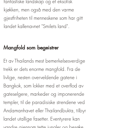
fantastiske landskap og et eksotisk
kjøkken, men også med den varme
gjestfriheten til menneskene som har gitt
landet kallenavnet "Smilets land".
Mangfold som begeistrer
Et av Thailands mest bemerkelsesverdige
trekk er dets enorme mangfold. Fra de
livlige, nesten overveldende gatene i
Bangkok, som lokker med et overflod av
gateselgere, markeder og imponerende
templer, til de paradisiske strendene ved
Andamanhavet eller Thailandbukta, tilbyr
landet utallige fasetter. Eventyrere kan
vandre gjennom tette jungler og besøke