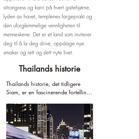
sitrongress og karri på hvert gatehjørne,
lyden av havet, templenes fargeprakt og
den uforglemmelige vennligheten til
menneskene. Det er et land som inviterer
deg til å la deg drive, oppdage nye
smaker og rett og slett nyte livet.
Thailands historie
Thailands historie, det tidligere 
Siam, er en fascinerende fortelling 
om monarki, handel, kulturell 
blomstring og motstand mot 
kolonisering, som strekker seg over 
århundrer.
