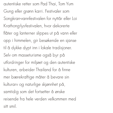
autentiske retter som Pad Thai, Tom Yum
erobret av europeiske makter, 
Gung eller grønn karri. Festivaler som
bevarte Siams konger, fremfor alt 
Rama IV. (Mongkut) og hans sønn 
Songkran-vannfestivalen for nyttår eller Loi
Rama V. (Chulalongkorn), landets 
Krathong-lys-festivalen, hvor dekorerte
uavhengighet gjennom dyktig 
flåter og lanterner slippes ut på vann eller
diplomati, målrettede reformer og 
opp i himmelen, gir besøkende en sjanse
innføring av vestlig teknologi og 
til å dykke dypt inn i lokale tradisjoner.
administrative metoder. De avskaffet 
Selv om masseturisme også byr på
slaveriet, bygde jernbaner og 
utfordringer for miljøet og den autentiske
moderniserte hæren og byråkratiet.

kulturen, arbeider Thailand for å finne
mer bærekraftige måter å bevare sin
1900-tallet brakte store 
kulturarv og naturlige skjønnhet på,
omveltninger. I 1932 ble det 
samtidig som det fortsetter å ønske
absolutte monarkiet erstattet av et 
reisende fra hele verden velkommen med
konstitusjonelt monarki. Dette var 
sitt smil.
begynnelsen på en ny æra, preget 