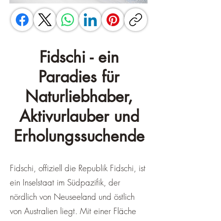
Fidschi - ein
Paradies für
Naturliebhaber,
Aktivurlauber und
Erholungssuchende
Fidschi, offiziell die Republik Fidschi, ist
ein Inselstaat im Südpazifik, der
nördlich von Neuseeland und östlich
von Australien liegt. Mit einer Fläche