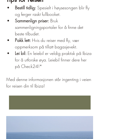
Bestill tidlig:
 Spesielt i høysesongen blir fly 
og ferger raskt fullbooket.
Sammenlign priser:
 Bruk 
sammenligningsportaler for å finne det 
beste tilbudet.
Pakk lett:
 Hvis du reiser med fly, vær 
oppmerksom på tillatt bagasjevekt.
Lei bil:
 En leiebil er veldig praktisk på Ibiza 
for å utforske øya. Leiebil finner dere her 
på Check24!*
Med denne informasjonen står ingenting i veien 
for reisen din til Ibiza!
De beste hotellene på Ibiza finner du her!