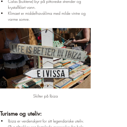
Calas (buktene) byr på pittoreske strender og 
krystallklart vann.
Klimaet er middelhavsklima med milde vintre og 
varme somre.
Skilter på Ibiza
Turisme og uteliv:
Ibiza er verdenskjent for sitt legendariske uteliv. 
Øya tiltrekker seg festglade mennesker fra hele 