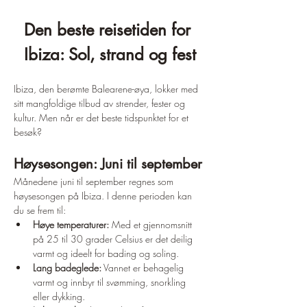
Den beste reisetiden for 
Ibiza: Sol, strand og fest
Ibiza, den berømte Balearene-øya, lokker med 
sitt mangfoldige tilbud av strender, fester og 
kultur. Men når er det beste tidspunktet for et 
besøk?
Høysesongen: Juni til september
Månedene juni til september regnes som 
høysesongen på Ibiza. I denne perioden kan 
du se frem til:
Høye temperaturer:
 Med et gjennomsnitt 
på 25 til 30 grader Celsius er det deilig 
varmt og ideelt for bading og soling.
Lang badeglede:
 Vannet er behagelig 
varmt og innbyr til svømming, snorkling 
eller dykking.