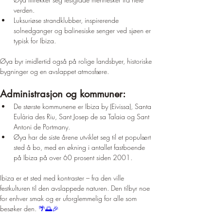
verden.
Luksuriøse strandklubber, inspirerende 
solnedganger og balinesiske senger ved sjøen er 
typisk for Ibiza.
Øya byr imidlertid også på rolige landsbyer, historiske 
bygninger og en avslappet atmosfære.
Administrasjon og kommuner:
De største kommunene er Ibiza by (Eivissa), Santa 
Eulària des Riu, Sant Josep de sa Talaia og Sant 
Antoni de Portmany.
Øya har de siste årene utviklet seg til et populært 
sted å bo, med en økning i antallet fastboende 
på Ibiza på over 60 prosent siden 2001.
Ibiza er et sted med kontraster – fra den ville 
festkulturen til den avslappede naturen. Den tilbyr noe 
for enhver smak og er uforglemmelig for alle som 
besøker den. 
🌴🌅🎉