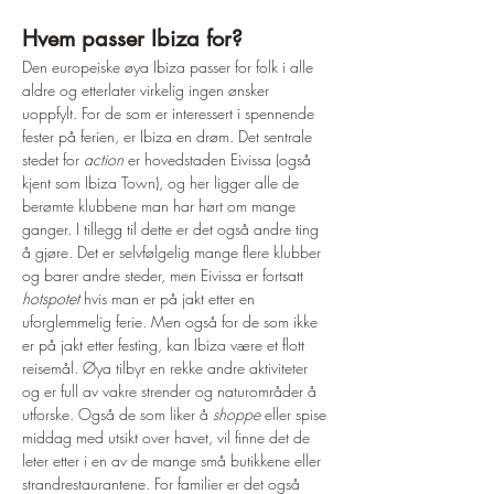
Hvem passer Ibiza for?
Den europeiske øya Ibiza passer for folk i alle 
aldre og etterlater virkelig ingen ønsker 
uoppfylt. For de som er interessert i spennende 
fester på ferien, er Ibiza en drøm. Det sentrale 
stedet for 
action
 er hovedstaden Eivissa (også 
kjent som Ibiza Town), og her ligger alle de 
berømte klubbene man har hørt om mange 
ganger. I tillegg til dette er det også andre ting 
å gjøre. Det er selvfølgelig mange flere klubber 
og barer andre steder, men Eivissa er fortsatt 
hotspotet
 hvis man er på jakt etter en 
uforglemmelig ferie. Men også for de som ikke 
er på jakt etter festing, kan Ibiza være et flott 
reisemål. Øya tilbyr en rekke andre aktiviteter 
og er full av vakre strender og naturområder å 
utforske. Også de som liker å 
shoppe
 eller spise 
middag med utsikt over havet, vil finne det de 
leter etter i en av de mange små butikkene eller 
strandrestaurantene. For familier er det også 