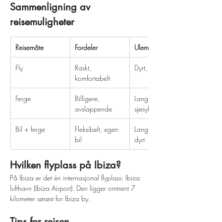
Sammenligning av 
reisemuligheter
Reisemåte
Fordeler
Ulemper
Fly
Raskt, 
Dyrt, lite fleksibelt
komfortabelt
Ferge
Billigere, 
Lang reisetid, 
avslappende
sjøsyke mulig
Bil + ferge
Fleksibelt, egen 
Lang reisetid, 
bil
dyrt
Hvilken flyplass på Ibiza?
På Ibiza er det én internasjonal flyplass: Ibiza 
lufthavn (Ibiza Airport). Den ligger omtrent 7 
kilometer sørøst for Ibiza by.
Tips for reisen