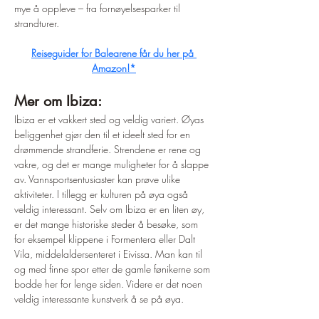
mye å oppleve – fra fornøyelsesparker til 
strandturer.
Reiseguider for Balearene får du her på 
Amazon!*
Mer om Ibiza:
Ibiza er et vakkert sted og veldig variert. Øyas 
beliggenhet gjør den til et ideelt sted for en 
drømmende strandferie. Strendene er rene og 
vakre, og det er mange muligheter for å slappe 
av. Vannsportsentusiaster kan prøve ulike 
aktiviteter. I tillegg er kulturen på øya også 
veldig interessant. Selv om Ibiza er en liten øy, 
er det mange historiske steder å besøke, som 
for eksempel klippene i Formentera eller Dalt 
Vila, middelaldersenteret i Eivissa. Man kan til 
og med finne spor etter de gamle fønikerne som 
bodde her for lenge siden. Videre er det noen 
veldig interessante kunstverk å se på øya.