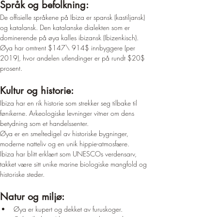
Språk og befolkning:
De offisielle språkene på Ibiza er spansk (kastiljansk) 
og katalansk. Den katalanske dialekten som er 
dominerende på øya kalles ibizansk (Ibizenkisch).
Øya har omtrent $147\ 914$ innbyggere (per 
2019), hvor andelen utlendinger er på rundt $20$ 
prosent.
Kultur og historie:
Ibiza har en rik historie som strekker seg tilbake til 
fønikerne. Arkeologiske levninger vitner om dens 
betydning som et handelssenter.
Øya er en smeltedigel av historiske bygninger, 
moderne natteliv og en unik hippie-atmosfære.
Ibiza har blitt erklært som UNESCOs verdensarv, 
takket være sitt unike marine biologiske mangfold og 
historiske steder.
Natur og miljø:
Øya er kupert og dekket av furuskoger.