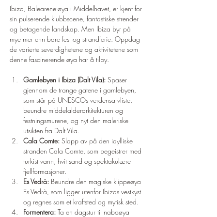
¡
Ibiza, Balearene-øya i Middelhavet, er kjent for 
sin pulserende klubbscene, fantastiske strender 
og betagende landskap. Men Ibiza byr på 
mye mer enn bare fest og strandferie. Oppdag 
de varierte severdighetene og aktivitetene som 
denne fascinerende øya har å tilby.
Gamlebyen i Ibiza (Dalt Vila):
 Spaser 
gjennom de trange gatene i gamlebyen, 
som står på UNESCOs verdensarvliste, 
beundre middelalderarkitekturen og 
festningsmurene, og nyt den maleriske 
utsikten fra Dalt Vila.
Cala Comte:
 Slapp av på den idylliske 
stranden Cala Comte, som begeistrer med 
turkist vann, hvit sand og spektakulære 
fjellformasjoner.
Es Vedrà:
 Beundre den magiske klippeøya 
Es Vedrà, som ligger utenfor Ibizas vestkyst 
og regnes som et kraftsted og mytisk sted.
Formentera:
 Ta en dagstur til naboøya 