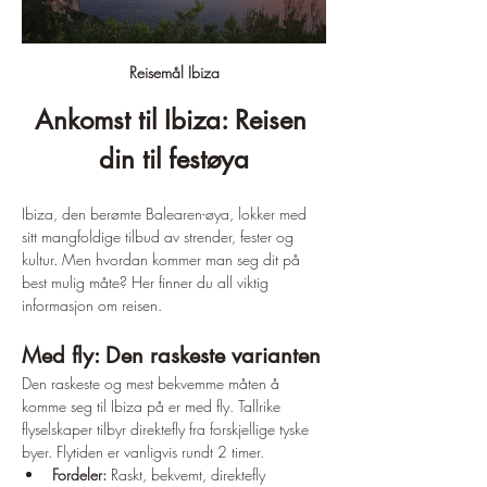
Reisemål Ibiza
Ankomst til Ibiza: Reisen 
din til festøya
Ibiza, den berømte Balearen-øya, lokker med 
sitt mangfoldige tilbud av strender, fester og 
kultur. Men hvordan kommer man seg dit på 
best mulig måte? Her finner du all viktig 
informasjon om reisen.
Med fly: Den raskeste varianten
Den raskeste og mest bekvemme måten å 
komme seg til Ibiza på er med fly. Tallrike 
flyselskaper tilbyr direktefly fra forskjellige tyske 
byer. Flytiden er vanligvis rundt 2 timer.
Fordeler:
 Raskt, bekvemt, direktefly