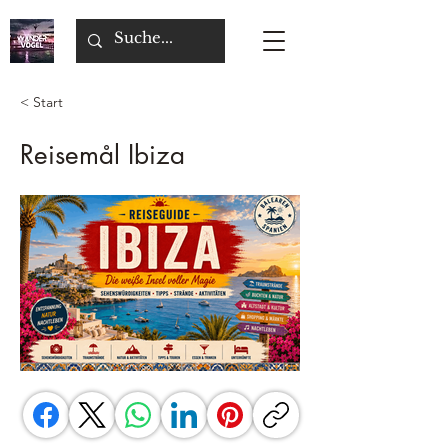
< Start
Reisemål Ibiza