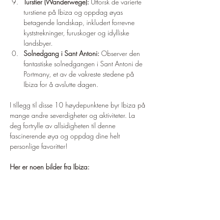
Turstier (Wanderwege):
 Utforsk de varierte 
turstiene på Ibiza og oppdag øyas 
betagende landskap, inkludert forrevne 
kyststrekninger, furuskoger og idylliske 
landsbyer.
Solnedgang i Sant Antoni:
 Observer den 
fantastiske solnedgangen i Sant Antoni de 
Portmany, et av de vakreste stedene på 
Ibiza for å avslutte dagen.
I tillegg til disse 10 høydepunktene byr Ibiza på 
mange andre severdigheter og aktiviteter. La 
deg fortrylle av allsidigheten til denne 
fascinerende øya og oppdag dine helt 
personlige favoritter!
Her er noen bilder fra Ibiza: