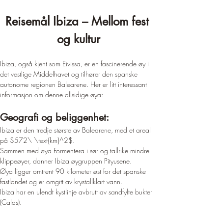
Reisemål Ibiza – Mellom fest 
og kultur
Ibiza, også kjent som Eivissa, er en fascinerende øy i 
det vestlige Middelhavet og tilhører den spanske 
autonome regionen Balearene. Her er litt interessant 
informasjon om denne allsidige øya:
Geografi og beliggenhet:
Ibiza er den tredje største av Balearene, med et areal 
på $572\ \text{km}^2$.
Sammen med øya Formentera i sør og tallrike mindre 
klippeøyer, danner Ibiza øygruppen Pityusene.
Øya ligger omtrent 90 kilometer øst for det spanske 
fastlandet og er omgitt av krystallklart vann.
Ibiza har en ulendt kystlinje avbrutt av sandfylte bukter 
(Calas).