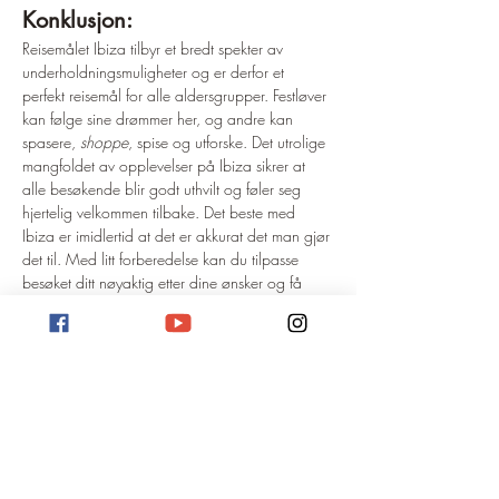
Konklusjon:
Reisemålet Ibiza tilbyr et bredt spekter av 
underholdningsmuligheter og er derfor et 
perfekt reisemål for alle aldersgrupper. Festløver 
kan følge sine drømmer her, og andre kan 
spasere, 
shoppe
, spise og utforske. Det utrolige 
mangfoldet av opplevelser på Ibiza sikrer at 
alle besøkende blir godt uthvilt og føler seg 
hjertelig velkommen tilbake. Det beste med 
Ibiza er imidlertid at det er akkurat det man gjør 
det til. Med litt forberedelse kan du tilpasse 
besøket ditt nøyaktig etter dine ønsker og få 
mest mulig ut av ferien – enten det er i et 
partysenter eller i en liten strandbutikk. 🌴🌞🎉
Aktiviteter på Ibiza: