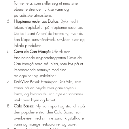
Formentera, som skiller seg ut med sine 
uberørte strender, turkise vann og 
paradisiske atmosfære.
Hippiemarkedet Las Dalias:
 Dykk ned i 
Ibizas hippiekultur på hippiemarkedet Las 
Dalias i Sant Antoni de Portmany, hvor du 
kan kjøpe kunsthåndverk, smykker, klær og 
lokale produkter.
Cova de Can Marçà:
 Utforsk den 
fascinerende dryppsteinsgrotten Cova de 
Can Marçà nord på Ibiza, som byr på et 
imponerende natursyn med sine 
stalagmitter og stalaktitter.
Dalt Vila:
 Besøk festningen Dalt Vila, som 
troner på en høyde over gamlebyen i 
Ibiza, og hvorfra du kan nyte en fantastisk 
utsikt over byen og havet.
Cala Bassa:
 Nyt vannsport og strandliv på 
den populære stranden Cala Bassa, som 
overbeviser med sin fine sand, krystallklare 
vann og mange restauranter og barer.