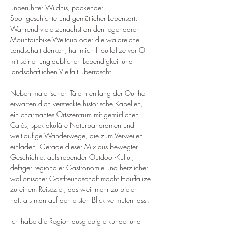
unberührter Wildnis, packender 
Sportgeschichte und gemütlicher Lebensart. 
Während viele zunächst an den legendären 
Mountainbike-Weltcup oder die waldreiche 
Landschaft denken, hat mich Houffalize vor Ort 
mit seiner unglaublichen Lebendigkeit und 
landschaftlichen Vielfalt überrascht.
Neben malerischen Tälern entlang der Ourthe 
erwarten dich versteckte historische Kapellen, 
ein charmantes Ortszentrum mit gemütlichen 
Cafés, spektakuläre Naturpanoramen und 
weitläufige Wanderwege, die zum Verweilen 
einladen. Gerade dieser Mix aus bewegter 
Geschichte, aufstrebender Outdoor-Kultur, 
deftiger regionaler Gastronomie und herzlicher 
wallonischer Gastfreundschaft macht Houffalize 
zu einem Reiseziel, das weit mehr zu bieten 
hat, als man auf den ersten Blick vermuten lässt.
Ich habe die Region ausgiebig erkundet und 