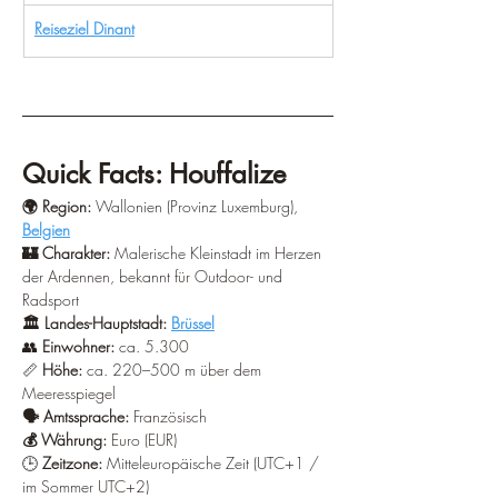
Reiseziel Dinant
Quick Facts: Houffalize 
🌍 Region:
 Wallonien (Provinz Luxemburg), 
Belgien
🏰 Charakter: 
Malerische Kleinstadt im Herzen 
der Ardennen, bekannt für Outdoor- und 
Radsport 
🏛️ Landes-Hauptstadt:
Brüssel
👥
 Einwohner:
 ca. 5.300 
📏
 Höhe:
 ca. 220–500 m über dem 
Meeresspiegel 
🗣️ Amtssprache:
 Französisch 
💰 Währung:
 Euro (EUR) 
🕒
 Zeitzone:
 Mitteleuropäische Zeit (UTC+1 / 
im Sommer UTC+2) 