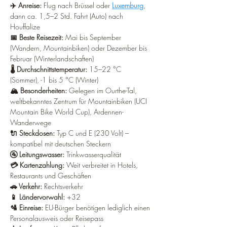
¡
✈️ Anreise: 
Flug nach Brüssel oder 
Luxemburg
, 
dann ca. 1,5–2 Std. Fahrt (Auto) nach 
Houffalize 
📅 Beste Reisezeit:
 Mai bis September 
(Wandern, Mountainbiken) oder Dezember bis 
Februar (Winterlandschaften) 
🌡️ Durchschnittstemperatur:
 15–22 °C 
(Sommer), -1 bis 5 °C (Winter) 
🏔️ Besonderheiten: 
Gelegen im Ourthe-Tal, 
weltbekanntes Zentrum für Mountainbiken (UCI 
Mountain Bike World Cup), Ardennen-
Wanderwege 
🔌 Steckdosen: 
Typ C und E (230 Volt) – 
kompatibel mit deutschen Steckern 
🚰 Leitungswasser: 
Trinkwasserqualität 
💳 Kartenzahlung:
 Weit verbreitet in Hotels, 
Restaurants und Geschäften 
🚗 Verkehr:
 Rechtsverkehr 
📱 Ländervorwahl: 
+32 
🛂 Einreise:
 EU-Bürger benötigen lediglich einen 
Personalausweis oder Reisepass 