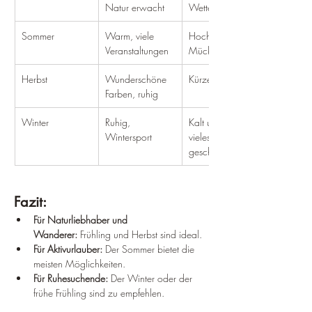
Natur erwacht
Wetter
Sommer
Warm, viele 
Hochsaison, 
Veranstaltungen
Mücken
Herbst
Wunderschöne 
Kürzere Tage
Farben, ruhig
Winter
Ruhig, 
Kalt und nass, 
Wintersport
vieles 
geschlossen
Fazit:
Für Naturliebhaber und 
Wanderer:
 Frühling und Herbst sind ideal.
Für Aktivurlauber:
 Der Sommer bietet die 
meisten Möglichkeiten.
Für Ruhesuchende:
 Der Winter oder der 
frühe Frühling sind zu empfehlen.