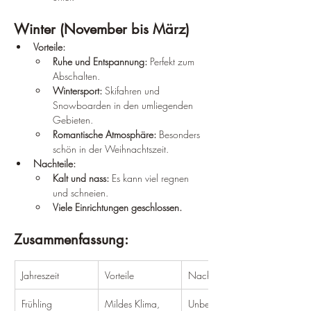
Winter (November bis März)
Vorteile:
Ruhe und Entspannung:
 Perfekt zum 
Abschalten.
Wintersport:
 Skifahren und 
Snowboarden in den umliegenden 
Gebieten.
Romantische Atmosphäre:
 Besonders 
schön in der Weihnachtszeit.
Nachteile:
Kalt und nass:
 Es kann viel regnen 
und schneien.
Viele Einrichtungen geschlossen.
Zusammenfassung:
Jahreszeit
Vorteile
Nachteile
Frühling
Mildes Klima, 
Unbeständiges 