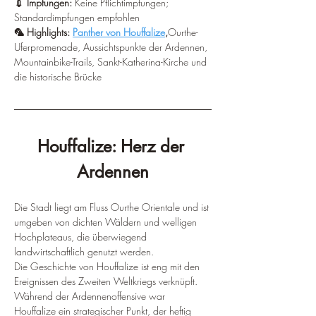
💉 Impfungen:
 Keine Pflichtimpfungen; 
Standardimpfungen empfohlen 
🦜 Highlights: 
Panther von Houffalize
,
Ourthe-
Uferpromenade, Aussichtspunkte der Ardennen, 
Mountainbike-Trails, Sankt-Katherina-Kirche und 
die historische Brücke
Houffalize: Herz der 
Ardennen
Die Stadt liegt am Fluss Ourthe Orientale und ist 
umgeben von dichten Wäldern und welligen 
Hochplateaus, die überwiegend 
landwirtschaftlich genutzt werden.
Die Geschichte von Houffalize ist eng mit den 
Ereignissen des Zweiten Weltkriegs verknüpft. 
Während der Ardennenoffensive war 
Houffalize ein strategischer Punkt, der heftig 