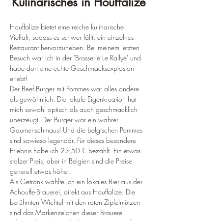
Kulinarisches in Houffalize
Houffalize bietet eine reiche kulinarische 
Vielfalt, sodass es schwer fällt, ein einzelnes 
Restaurant hervorzuheben. Bei meinem letzten 
Besuch war ich in der 'Brasserie Le Rallye' und 
habe dort eine echte Geschmacksexplosion 
erlebt!
Der Beef Burger mit Pommes war alles andere 
als gewöhnlich. Die lokale Eigenkreation hat 
mich sowohl optisch als auch geschmacklich 
überzeugt. Der Burger war ein wahrer 
Gaumenschmaus! Und die belgischen Pommes 
sind sowieso legendär. Für dieses besondere 
Erlebnis habe ich 23,50 € bezahlt. Ein etwas 
stolzer Preis, aber in Belgien sind die Preise 
generell etwas höher.
Als Getränk wählte ich ein lokales Bier aus der 
Achouffe-Brauerei, direkt aus Houffalize. Die 
berühmten Wichtel mit den roten Zipfelmützen 
sind das Markenzeichen dieser Brauerei.