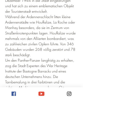
Dezember 1944 in die Stadt eingedrungen 
und hat sich zu einem emblematischen Objekt 
der Touristenstadt entwickelt.
Während der Ardennenschlacht litten kleine 
Ardennenstädte wie Houffalize, La Roche oder 
Manhay besonders, da sie im Zentrum von 
Straßenknotenpunkten lagen. Houffalize wurde 
mehrmals von den Alliierten bombardiert, was 
zu zahlreichen zivilen Opfern führte. 
Von 346 
Gebäuden wurden 268 völlig zerstört und 78 
stark beschädigt
.
Um den Panther-Panzer langfristig zu erhalten, 
zog die Stadt Experten des War Heritage 
Institute der Bastogne Barracks und eines 
deutschen Unternehmens hinzu. Die 
Tarnbemalung in drei Farbtönen und die 
richtigen Markierungen wurden vor Ort von 
Spezialisten durchgeführt. 
Auch die Ketten 
wurden vor Ort wieder angebracht
.
Weitere Informationen über den Panther in 
Houffalize auf meinem Blog!