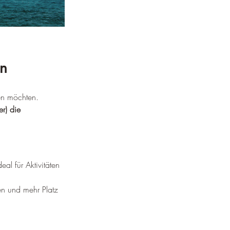
en
en möchten. 
r) die 
l für Aktivitäten 
n und mehr Platz 