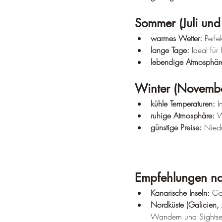
Sommer (Juli und
warmes Wetter:
 Perfe
lange Tage:
 Ideal für
lebendige Atmosphär
Winter (Novembe
kühle Temperaturen:
 I
ruhige Atmosphäre:
 W
günstige Preise:
 Niedr
Empfehlungen na
Kanarische Inseln:
 Ga
Nordküste (Galicien, 
Wandern und Sightse