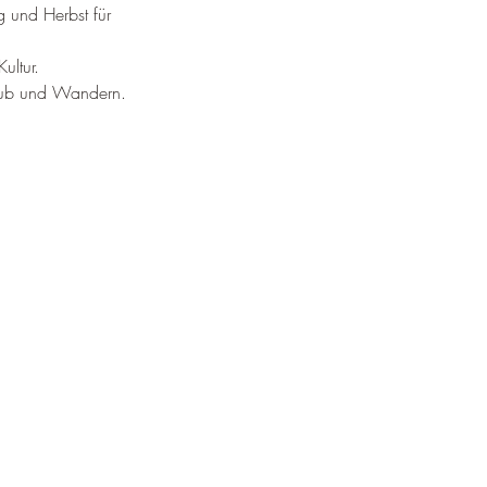
¡
g und Herbst für 
ultur.
laub und Wandern.