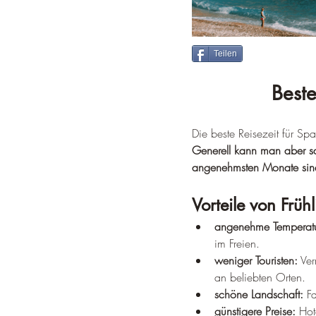
Teilen
Beste
Die beste Reisezeit für Sp
Generell kann man aber sag
angenehmsten Monate sin
Vorteile von Früh
angenehme Temperatu
im Freien.
weniger Touristen:
 Ve
an beliebten Orten.
schöne Landschaft:
 F
günstigere Preise:
 Hot