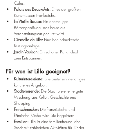
Cafés.
Palais des Beaux-Arts:
 Eines der größten 
Kunstmuseen Frankreichs.
La Vieille Bourse:
 Ein ehemaliges 
Börsengebäude, das heute als 
Veranstaltungsort genutzt wird.
Citadelle de Lille:
 Eine beeindruckende 
Festungsanlage.
Jardin Vauban:
 Ein schöner Park, ideal 
zum Entspannen.
Für wen ist Lille geeignet?
Kulturinteressierte:
 Lille bietet ein vielfältiges 
kulturelles Angebot.
Städtereisende:
 Die Stadt bietet eine gute 
Mischung aus Kultur, Geschichte und 
Shopping.
Feinschmecker:
 Die französische und 
flämische Küche wird Sie begeistern.
Familien:
 Lille ist eine familienfreundliche 
Stadt mit zahlreichen Aktivitäten für Kinder.