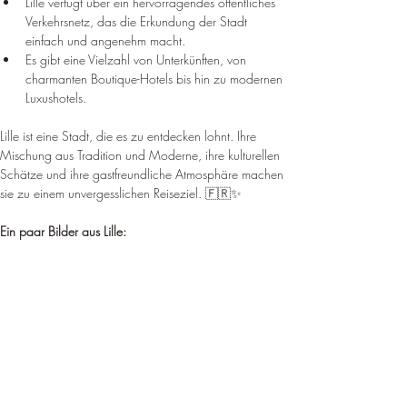
Lille verfügt über ein hervorragendes öffentliches 
Verkehrsnetz, das die Erkundung der Stadt 
einfach und angenehm macht.
Es gibt eine Vielzahl von Unterkünften, von 
charmanten Boutique-Hotels bis hin zu modernen 
Luxushotels.
Lille ist eine Stadt, die es zu entdecken lohnt. Ihre 
Mischung aus Tradition und Moderne, ihre kulturellen 
Schätze und ihre gastfreundliche Atmosphäre machen 
sie zu einem unvergesslichen Reiseziel. 🇫🇷✨
Ein paar Bilder aus Lille: