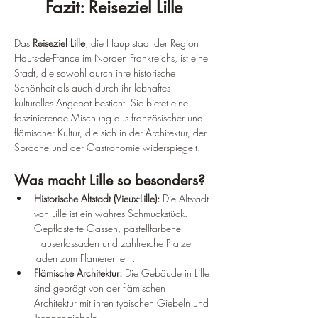
Fazit: Reiseziel Lille
Das
 Reiseziel Lille
, die Hauptstadt der Region 
Hauts-de-France im Norden Frankreichs, ist eine 
Stadt, die sowohl durch ihre historische 
Schönheit als auch durch ihr lebhaftes 
kulturelles Angebot besticht. Sie bietet eine 
faszinierende Mischung aus französischer und 
flämischer Kultur, die sich in der Architektur, der 
Sprache und der Gastronomie widerspiegelt.
Was macht Lille so besonders?
Historische Altstadt (Vieux-Lille):
 Die Altstadt 
von Lille ist ein wahres Schmuckstück. 
Gepflasterte Gassen, pastellfarbene 
Häuserfassaden und zahlreiche Plätze 
laden zum Flanieren ein.
Flämische Architektur:
 Die Gebäude in Lille 
sind geprägt von der flämischen 
Architektur mit ihren typischen Giebeln und 
Treppengiebeln.