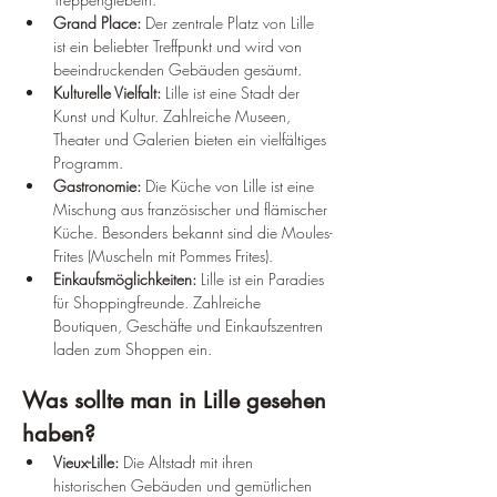
Grand Place:
 Der zentrale Platz von Lille 
ist ein beliebter Treffpunkt und wird von 
beeindruckenden Gebäuden gesäumt.
Kulturelle Vielfalt:
 Lille ist eine Stadt der 
Kunst und Kultur. Zahlreiche Museen, 
Theater und Galerien bieten ein vielfältiges 
Programm.
Gastronomie:
 Die Küche von Lille ist eine 
Mischung aus französischer und flämischer 
Küche. Besonders bekannt sind die Moules-
Frites (Muscheln mit Pommes Frites).
Einkaufsmöglichkeiten:
 Lille ist ein Paradies 
für Shoppingfreunde. Zahlreiche 
Boutiquen, Geschäfte und Einkaufszentren 
laden zum Shoppen ein.
Was sollte man in Lille gesehen 
haben?
Vieux-Lille:
 Die Altstadt mit ihren 
historischen Gebäuden und gemütlichen 