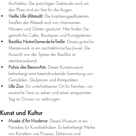
Architektur. Die prächtigen Gebäude rund um 
den Platz sind ein Fest für die Augen.
Vieille Lille (Altstadt)
: Die kopfsteingepflasterten 
Straßen der Altstadt sind von charmanten 
Häusern und Gärten gesäumt. Hier finden Sie 
gemütliche Cafés, Boutiquen und Kunstgalerien.
Basilika Notre-Dame-de-la-Treille
: Dieses gotische 
Meisterwerk ist ein architektonisches Juwel. Die 
Aussicht von der Spitze der Basilika ist 
atemberaubend.
Palais des Beaux-Arts
: Dieses Kunstmuseum 
beherbergt eine beeindruckende Sammlung von 
Gemälden, Skulpturen und Antiquitäten.
Lille Zoo
: Ein unterhaltsamer Ort für Familien, um 
exotische Tiere zu sehen und einen entspannten 
Tag im Grünen zu verbringen.
Kunst und Kultur
Musée d’Art Moderne
: Dieses Museum ist ein 
Paradies für Kunstliebhaber. Es beherbergt Werke 
von Künstlern wie Picasso, Delacroix und 