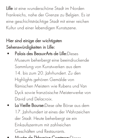
¡
Lille
 ist eine wunderschöne Stadt im Norden 
Frankreichs, nahe der Grenze zu Belgien. Es ist 
eine geschichtsträchtige Stadt mit einer reichen 
Kultur und einer lebendigen Kunstszene.
Hier sind einige der wichtigsten 
Sehenswürdigkeiten in Lille:
Palais des Beaux-Arts de Lille:
Dieses 
Museum beherbergt eine beeindruckende 
Sammlung von Kunstwerken aus dem 
14. bis zum 20. Jahrhundert. Zu den 
Highlights gehören Gemälde von 
flämischen Meistern wie Rubens und Van 
Dyck sowie französische Meisterwerke von 
David und Delacroix.
La Vieille Bourse:
Diese alte Börse aus dem 
17. Jahrhundert ist eines der Wahrzeichen 
der Stadt. Heute beherbergt sie ein 
Einkaufszentrum mit zahlreichen 
Geschäften und Restaurants.
Musée de l'Hospice Comtesse:
Dieses 