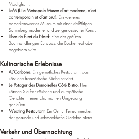
Modigliani.
LaM (Lille Metropole Musee d’art moderne, d’art 
contemporain et d’art brut)
: Ein weiteres 
bemerkenswertes Museum mit einer vielfältigen 
Sammlung moderner und zeitgenössischer Kunst.
Librairie Furet du Nord
: Eine der größten 
Buchhandlungen Europas, die Bücherliebhaber 
begeistern wird.
Kulinarische Erlebnisse
AL’Carbone
: Ein gemütliches Restaurant, das 
köstliche französische Küche serviert.
Le Potager des Demoiselles Côté Bistro
: Hier 
können Sie französische und europäische 
Gerichte in einer charmanten Umgebung 
genießen.
M’eating Restaurant
: Ein Ort für Feinschmecker, 
der gesunde und schmackhafte Gerichte bietet.
Verkehr und Übernachtung