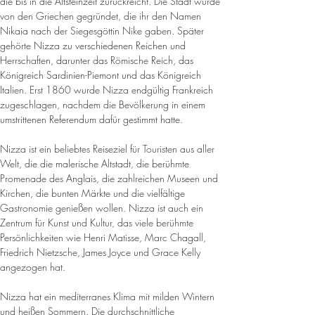
die bis in die Altsteinzeit zurückreicht. Die Stadt wurde 
von den Griechen gegründet, die ihr den Namen 
Nikaia nach der Siegesgöttin Nike gaben. Später 
gehörte Nizza zu verschiedenen Reichen und 
Herrschaften, darunter das Römische Reich, das 
Königreich Sardinien-Piemont und das Königreich 
Italien. Erst 1860 wurde Nizza endgültig Frankreich 
zugeschlagen, nachdem die Bevölkerung in einem 
umstrittenen Referendum dafür gestimmt hatte.
Nizza ist ein beliebtes Reiseziel für Touristen aus aller 
Welt, die die malerische Altstadt, die berühmte 
Promenade des Anglais, die zahlreichen Museen und 
Kirchen, die bunten Märkte und die vielfältige 
Gastronomie genießen wollen. Nizza ist auch ein 
Zentrum für Kunst und Kultur, das viele berühmte 
Persönlichkeiten wie Henri Matisse, Marc Chagall, 
Friedrich Nietzsche, James Joyce und Grace Kelly 
angezogen hat.
Nizza hat ein mediterranes Klima mit milden Wintern 
und heißen Sommern. Die durchschnittliche 