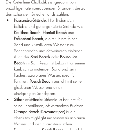
Die Küstenlinie Chalkidikis ist gesäumt von 
unzähligen atemberaubenden Stränden, die zu 
den schönsten Griechenlands zählen.
Kassandra-Strände:
 Hier finden sich 
beliebte und gut organisierte Strände wie 
Kallithea Beach
, 
Hanioti Beach
 und 
Pefkochori Beach
, die mit ihrem feinen 
Sand und kristallklaren Wasser zum 
Sonnenbaden und Schwimmen einladen. 
Auch der 
Sani Beach
 oder 
Bousoulas 
Beach
 im Sani Resort ist bekannt für seinen 
karibisch anmutenden Sand und sein 
flaches, azurblaues Wasser, ideal für 
Familien. 
Possidi Beach
 besticht mit seinem 
glasklaren Wasser und einem 
einzigartigen Sandsporn.
Sithonia-Strände:
 Sithonia ist berühmt für 
seine unberührten, oft versteckten Buchten. 
Orange Beach (Kavourotripes)
 ist ein 
absolutes Highlight mit seinem türkisblauen 
Wasser und den charakteristischen 
Felsformationen. 
Karidi Beach
 in der Nähe 