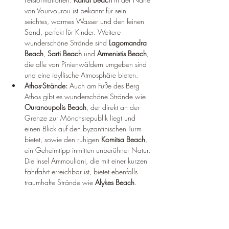
von Vourvourou ist bekannt für sein 
seichtes, warmes Wasser und den feinen 
Sand, perfekt für Kinder. Weitere 
wunderschöne Strände sind 
Lagomandra 
Beach
, 
Sarti Beach
 und 
Armenistis Beach
, 
die alle von Pinienwäldern umgeben sind 
und eine idyllische Atmosphäre bieten.
Athos-Strände:
 Auch am Fuße des Berg 
Athos gibt es wunderschöne Strände wie 
Ouranoupolis Beach
, der direkt an der 
Grenze zur Mönchsrepublik liegt und 
einen Blick auf den byzantinischen Turm 
bietet, sowie den ruhigen 
Komitsa Beach
, 
ein Geheimtipp inmitten unberührter Natur. 
Die Insel Ammouliani, die mit einer kurzen 
Fährfahrt erreichbar ist, bietet ebenfalls 
traumhafte Strände wie 
Alykes Beach
.