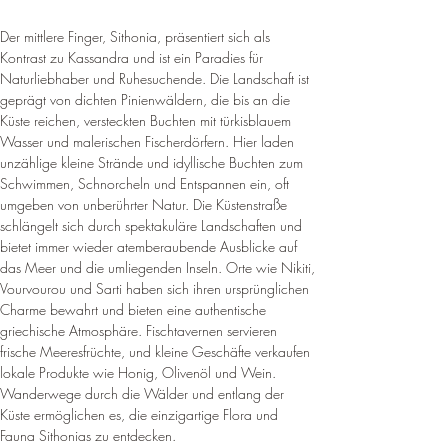
Der mittlere Finger, Sithonia, präsentiert sich als 
Kontrast zu Kassandra und ist ein Paradies für 
Naturliebhaber und Ruhesuchende. Die Landschaft ist 
geprägt von dichten Pinienwäldern, die bis an die 
Küste reichen, versteckten Buchten mit türkisblauem 
Wasser und malerischen Fischerdörfern. Hier laden 
unzählige kleine Strände und idyllische Buchten zum 
Schwimmen, Schnorcheln und Entspannen ein, oft 
umgeben von unberührter Natur. Die Küstenstraße 
schlängelt sich durch spektakuläre Landschaften und 
bietet immer wieder atemberaubende Ausblicke auf 
das Meer und die umliegenden Inseln. Orte wie Nikiti, 
Vourvourou und Sarti haben sich ihren ursprünglichen 
Charme bewahrt und bieten eine authentische 
griechische Atmosphäre. Fischtavernen servieren 
frische Meeresfrüchte, und kleine Geschäfte verkaufen 
lokale Produkte wie Honig, Olivenöl und Wein. 
Wanderwege durch die Wälder und entlang der 
Küste ermöglichen es, die einzigartige Flora und 
Fauna Sithonias zu entdecken.