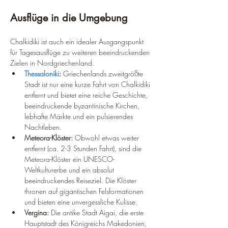
Ausflüge in die Umgebung
Chalkidiki ist auch ein idealer Ausgangspunkt 
für Tagesausflüge zu weiteren beeindruckenden 
Zielen in Nordgriechenland.
Thessaloniki
:
 Griechenlands zweitgrößte 
Stadt ist nur eine kurze Fahrt von Chalkidiki 
entfernt und bietet eine reiche Geschichte, 
beeindruckende byzantinische Kirchen, 
lebhafte Märkte und ein pulsierendes 
Nachtleben.
Meteora-Klöster:
 Obwohl etwas weiter 
entfernt (ca. 2-3 Stunden Fahrt), sind die 
Meteora-Klöster ein UNESCO-
Weltkulturerbe und ein absolut 
beeindruckendes Reiseziel. Die Klöster 
thronen auf gigantischen Felsformationen 
und bieten eine unvergessliche Kulisse.
Vergina:
 Die antike Stadt Aigai, die erste 
Hauptstadt des Königreichs Makedonien, 