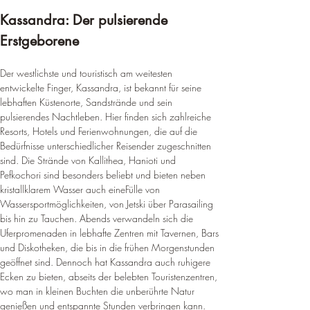
Kassandra: Der pulsierende 
Erstgeborene
Der westlichste und touristisch am weitesten 
entwickelte Finger, Kassandra, ist bekannt für seine 
lebhaften Küstenorte, Sandstrände und sein 
pulsierendes Nachtleben. Hier finden sich zahlreiche 
Resorts, Hotels und Ferienwohnungen, die auf die 
Bedürfnisse unterschiedlicher Reisender zugeschnitten 
sind. Die Strände von Kallithea, Hanioti und 
Pefkochori sind besonders beliebt und bieten neben 
kristallklarem Wasser auch eineFülle von 
Wassersportmöglichkeiten, von Jetski über Parasailing 
bis hin zu Tauchen. Abends verwandeln sich die 
Uferpromenaden in lebhafte Zentren mit Tavernen, Bars 
und Diskotheken, die bis in die frühen Morgenstunden 
geöffnet sind. Dennoch hat Kassandra auch ruhigere 
Ecken zu bieten, abseits der belebten Touristenzentren, 
wo man in kleinen Buchten die unberührte Natur 
genießen und entspannte Stunden verbringen kann. 