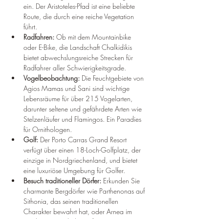
ein. Der Aristoteles-Pfad ist eine beliebte 
Route, die durch eine reiche Vegetation 
führt.
Radfahren:
 Ob mit dem Mountainbike 
oder E-Bike, die Landschaft Chalkidikis 
bietet abwechslungsreiche Strecken für 
Radfahrer aller Schwierigkeitsgrade.
Vogelbeobachtung:
 Die Feuchtgebiete von 
Agios Mamas und Sani sind wichtige 
Lebensräume für über 215 Vogelarten, 
darunter seltene und gefährdete Arten wie 
Stelzenläufer und Flamingos. Ein Paradies 
für Ornithologen.
Golf:
 Der Porto Carras Grand Resort 
verfügt über einen 18-Loch-Golfplatz, der 
einzige in Nordgriechenland, und bietet 
eine luxuriöse Umgebung für Golfer.
Besuch traditioneller Dörfer:
 Erkunden Sie 
charmante Bergdörfer wie Parthenonas auf 
Sithonia, das seinen traditionellen 
Charakter bewahrt hat, oder Arnea im 