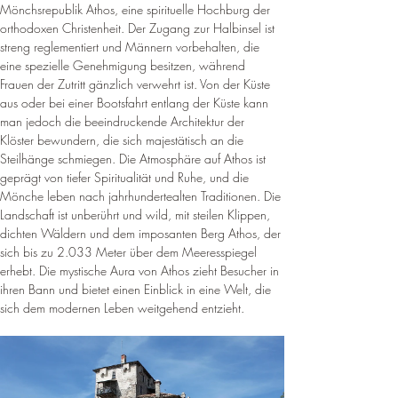
¡
Mönchsrepublik Athos, eine spirituelle Hochburg der 
orthodoxen Christenheit. Der Zugang zur Halbinsel ist 
streng reglementiert und Männern vorbehalten, die 
eine spezielle Genehmigung besitzen, während 
Frauen der Zutritt gänzlich verwehrt ist. Von der Küste 
aus oder bei einer Bootsfahrt entlang der Küste kann 
man jedoch die beeindruckende Architektur der 
Klöster bewundern, die sich majestätisch an die 
Steilhänge schmiegen. Die Atmosphäre auf Athos ist 
geprägt von tiefer Spiritualität und Ruhe, und die 
Mönche leben nach jahrhundertealten Traditionen. Die 
Landschaft ist unberührt und wild, mit steilen Klippen, 
dichten Wäldern und dem imposanten Berg Athos, der 
sich bis zu 2.033 Meter über dem Meeresspiegel 
erhebt. Die mystische Aura von Athos zieht Besucher in 
ihren Bann und bietet einen Einblick in eine Welt, die 
sich dem modernen Leben weitgehend entzieht.