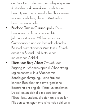
der Stadt erkunden und im nahegelegenen 
Aristoteles-Park interaktive Installationen 
besichtigen, die physikalische Phänomene 
veranschaulichen, die von Aristoteles 
beschrieben wurden.
Prosforio Turm in Ouranoupolis:
 Dieser 
byzantinische Turm aus dem 14. 
Jahrhundert ist das Wahrzeichen von 
Ouranoupolis und ein beeindruckendes 
Beispiel byzantinischer Architektur. Er steht 
direkt am Strand und bietet einen 
malerischen Anblick.
Klöster des Berg Athos:
 Obwohl der 
Zugang zur Mönchsrepublik Athos streng 
reglementiert ist (nur Männer mit 
Sondergenehmigung, keine Frauen), 
können Besucher eine unvergessliche 
Bootsfahrt entlang der Küste unternehmen. 
Dabei lassen sich die majestätischen 
Klöster bewundern, die sich an die steilen 
Klippen schmiegen und eine tiefe spirituelle 