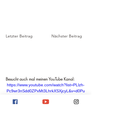
Letzter Beitrag
Nächster Beitrag
Besucht auch mal meinen YouTube Kanal:
https://www.youtube.com/watch?list=PLlzh-
Pc9wr3nSdd0ZPxMt3LhrkXSXjcyL&v=d0Pu
Ux80n7Y