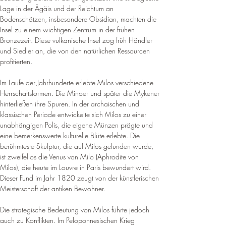
Lage in der Ägäis und der Reichtum an 
Bodenschätzen, insbesondere Obsidian, machten die 
Insel zu einem wichtigen Zentrum in der frühen 
Bronzezeit. Diese vulkanische Insel zog früh Händler 
und Siedler an, die von den natürlichen Ressourcen 
profitierten.
Im Laufe der Jahrhunderte erlebte Milos verschiedene 
Herrschaftsformen. Die Minoer und später die Mykener 
hinterließen ihre Spuren. In der archaischen und 
klassischen Periode entwickelte sich Milos zu einer 
unabhängigen Polis, die eigene Münzen prägte und 
eine bemerkenswerte kulturelle Blüte erlebte. Die 
berühmteste Skulptur, die auf Milos gefunden wurde, 
ist zweifellos die Venus von Milo (Aphrodite von 
Milos), die heute im Louvre in Paris bewundert wird. 
Dieser Fund im Jahr 1820 zeugt von der künstlerischen 
Meisterschaft der antiken Bewohner.
Die strategische Bedeutung von Milos führte jedoch 
auch zu Konflikten. Im Peloponnesischen Krieg 