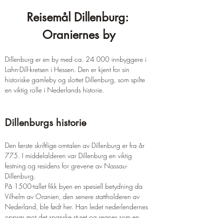
Reisemål Dillenburg: 
Oraniernes by
Dillenburg er en by med ca. 24 000 innbyggere i 
Lahn-Dill-kretsen i Hessen. Den er kjent for sin 
historiske gamleby og slottet Dillenburg, som spilte 
en viktig rolle i Nederlands historie.
Dillenburgs historie
Den første skriftlige omtalen av Dillenburg er fra år 
775. I middelalderen var Dillenburg en viktig 
festning og residens for grevene av Nassau-
Dillenburg.
På 1500-tallet fikk byen en spesiell betydning da 
Vilhelm av Oranien, den senere stattholderen av 
Nederland, ble født her. Han ledet nederlendernes 
opprør mot det spanske styret og regnes som en 