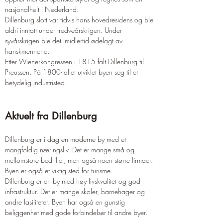
nasjonalhelt i Nederland.
Dillenburg slott var tidvis hans hovedresidens og ble 
aldri inntatt under tredveårskrigen. Under 
syvårskrigen ble det imidlertid ødelagt av 
franskmennene.
Etter Wienerkongressen i 1815 falt Dillenburg til 
Preussen. På 1800-tallet utviklet byen seg til et 
betydelig industristed.
Aktuelt fra Dillenburg
Dillenburg er i dag en moderne by med et 
mangfoldig næringsliv. Det er mange små og 
mellomstore bedrifter, men også noen større firmaer. 
Byen er også et viktig sted for turisme.
Dillenburg er en by med høy livskvalitet og god 
infrastruktur. Det er mange skoler, barnehager og 
andre fasiliteter. Byen har også en gunstig 
beliggenhet med gode forbindelser til andre byer.