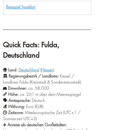
Reiseziel Frankfurt
Quick Facts: Fulda, 
Deutschland
🌍 Land:
Deutschland
 (
Hessen
) 
🏛️ Regierungsbezirk / Landkreis:
 Kassel / 
Landkreis Fulda (Kreisstadt & Sonderstatusstadt)
👥 Einwohner: 
ca. 68.000
📏 Höhe:
 ca. 261 m über dem Meeresspiegel
🗣️ Amtssprache:
 Deutsch 
💰 Währung:
 Euro (EUR) 
🕒 Zeitzone: 
Mitteleuropäische Zeit (UTC+1 / 
Sommerzeit UTC+2) 
✈️ Anreise ab deutschen Großstädten: 