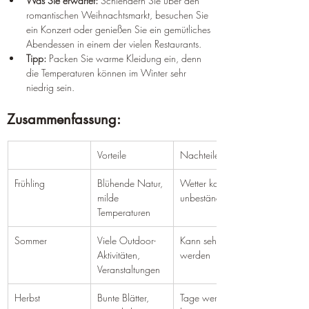
Was Sie erwartet:
 Schlendern Sie über den 
romantischen Weihnachtsmarkt, besuchen Sie 
ein Konzert oder genießen Sie ein gemütliches 
Abendessen in einem der vielen Restaurants.
Tipp:
 Packen Sie warme Kleidung ein, denn 
die Temperaturen können im Winter sehr 
niedrig sein.
Zusammenfassung:
Vorteile
Nachteile
Frühling
Blühende Natur, 
Wetter kann 
milde 
unbeständig sein
Temperaturen
Sommer
Viele Outdoor-
Kann sehr heiß 
Aktivitäten, 
werden
Veranstaltungen
Herbst
Bunte Blätter, 
Tage werden 