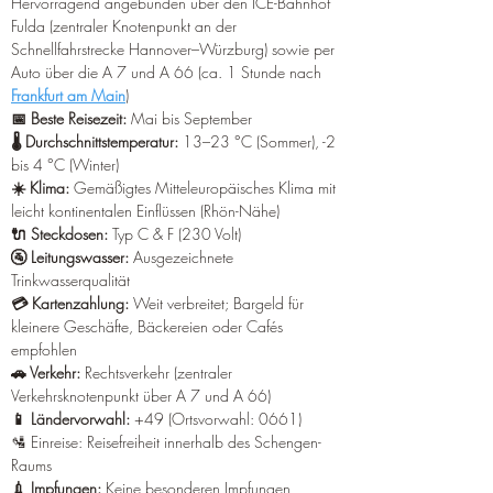
Hervorragend angebunden über den ICE-Bahnhof 
Fulda (zentraler Knotenpunkt an der 
Schnellfahrstrecke Hannover–Würzburg) sowie per 
Auto über die A 7 und A 66 (ca. 1 Stunde nach 
Frankfurt am Main
) 
📅 Beste Reisezeit: 
Mai bis September 
🌡️ Durchschnittstemperatur:
 13–23 °C (Sommer), -2 
bis 4 °C (Winter) 
☀️ Klima:
 Gemäßigtes Mitteleuropäisches Klima mit 
leicht kontinentalen Einflüssen (Rhön-Nähe) 
🔌 Steckdosen: 
Typ C & F (230 Volt) 
🚰 Leitungswasser: 
Ausgezeichnete 
Trinkwasserqualität 
💳 Kartenzahlung: 
Weit verbreitet; Bargeld für 
kleinere Geschäfte, Bäckereien oder Cafés 
empfohlen 
🚗 Verkehr:
 Rechtsverkehr (zentraler 
Verkehrsknotenpunkt über A 7 und A 66) 
📱 Ländervorwahl:
 +49 (Ortsvorwahl: 0661)
🛂 Einreise: Reisefreiheit innerhalb des Schengen-
Raums 
💉 Impfungen:
 Keine besonderen Impfungen 