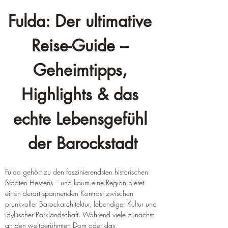
Fulda: Der ultimative 
Reise-Guide – 
Geheimtipps, 
Highlights & das 
echte Lebensgefühl 
der Barockstadt
Fulda gehört zu den faszinierendsten historischen 
Städten Hessens – und kaum eine Region bietet 
einen derart spannenden Kontrast zwischen 
prunkvoller Barockarchitektur, lebendiger Kultur und 
idyllischer Parklandschaft. Während viele zunächst 
an den weltberühmten Dom oder das 