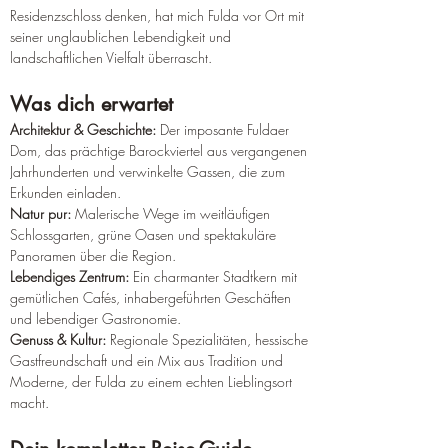
Residenzschloss denken, hat mich Fulda vor Ort mit 
seiner unglaublichen Lebendigkeit und 
landschaftlichen Vielfalt überrascht.
Was dich erwartet 
Architektur & Geschichte: 
Der imposante Fuldaer 
Dom, das prächtige Barockviertel aus vergangenen 
Jahrhunderten und verwinkelte Gassen, die zum 
Erkunden einladen. 
Natur pur:
 Malerische Wege im weitläufigen 
Schlossgarten, grüne Oasen und spektakuläre 
Panoramen über die Region. 
Lebendiges Zentrum:
 Ein charmanter Stadtkern mit 
gemütlichen Cafés, inhabergeführten Geschäften 
und lebendiger Gastronomie. 
Genuss & Kultur:
 Regionale Spezialitäten, hessische 
Gastfreundschaft und ein Mix aus Tradition und 
Moderne, der Fulda zu einem echten Lieblingsort 
macht.