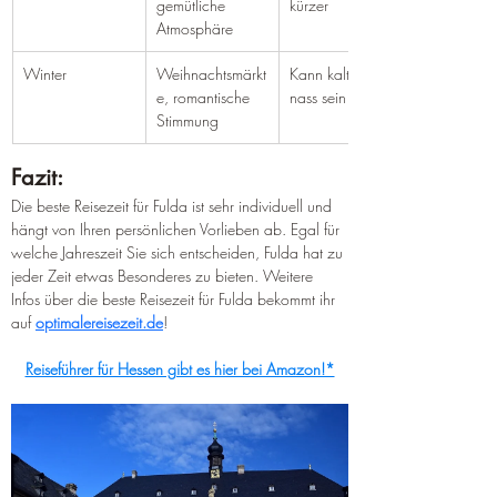
gemütliche 
kürzer
Atmosphäre
Winter
Weihnachtsmärkt
Kann kalt und 
e, romantische 
nass sein
Stimmung
Fazit:
Die beste Reisezeit für Fulda ist sehr individuell und 
hängt von Ihren persönlichen Vorlieben ab. Egal für 
welche Jahreszeit Sie sich entscheiden, Fulda hat zu 
jeder Zeit etwas Besonderes zu bieten. Weitere 
Infos über die beste Reisezeit für Fulda bekommt ihr 
auf 
optimalereisezeit.de
!
Reiseführer für Hessen gibt es hier bei Amazon!*