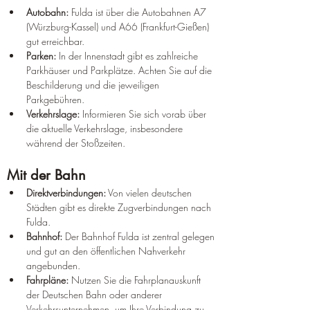
Autobahn:
 Fulda ist über die Autobahnen A7 
(Würzburg-Kassel) und A66 (Frankfurt-Gießen) 
gut erreichbar.
Parken:
 In der Innenstadt gibt es zahlreiche 
Parkhäuser und Parkplätze. Achten Sie auf die 
Beschilderung und die jeweiligen 
Parkgebühren.
Verkehrslage:
 Informieren Sie sich vorab über 
die aktuelle Verkehrslage, insbesondere 
während der Stoßzeiten.
Mit der Bahn
Direktverbindungen:
 Von vielen deutschen 
Städten gibt es direkte Zugverbindungen nach 
Fulda.
Bahnhof:
 Der Bahnhof Fulda ist zentral gelegen 
und gut an den öffentlichen Nahverkehr 
angebunden.
Fahrpläne:
 Nutzen Sie die Fahrplanauskunft 
der Deutschen Bahn oder anderer 
Verkehrsunternehmen, um Ihre Verbindung zu 