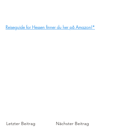
Reiseguide for Hessen finner du her på Amazon!*
Letzter Beitrag
Nächster Beitrag