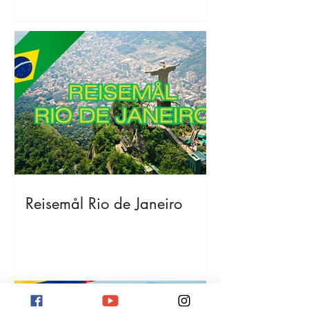
Reisemål Rio de Janeiro