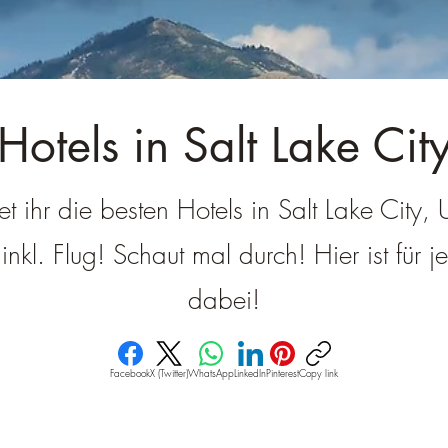
â
Hotels in Salt Lake Cit
et ihr die besten Hotels in Salt Lake City, 
nkl. Flug! Schaut mal durch! Hier ist für 
dabei!
Facebook
X (Twitter)
WhatsApp
LinkedIn
Pinterest
Copy link