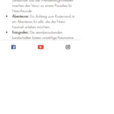
Landschaft und die Wandermöglichkeiten 
machen den Vesuv zu einem Paradies für 
Naturfreunde.
Abenteurer:
 Ein Aufstieg zum Kraterrand ist 
ein Abenteuer für alle, die die Natur 
hautnah erleben möchten.
Fotografen:
 Die atemberaubenden 
Landschaften bieten unzählige Fotomotive.
Fazit
Der Vesuv ist ein Ort voller Geschichte, Natur 
und Abenteuer. Er bietet eine einzigartige 
Kombination aus Kultur und Natur und ist ein 
Muss für jeden, der Italien besucht. Ob man 
sich für Geschichte, Natur oder einfach nur für 
einen atemberaubenden Ausblick interessiert, 
der Vesuv hat für jeden etwas zu bieten.
Beste Reisezeit für den Vesuv
Informationen über die beste Reisezeit für den 
Vesuv bekommt ihr auf 
optimalereisezeit.de
!