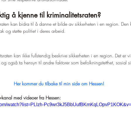
–
ktig å kjenne til kriminalitetsraten?
aten kan bidra til å danne et bilde av sikkerheten i en region. Den 
ak og støtte politiet i deres arbeid.
itetsraten kan ikke fullstendig beskrive sikkerheten i en region. Det er vi
og også ta hensyn til andre faktorer som befolkningstetthet, sosial s
Her kommer du tilbake til min side om Hessen!
e-kanal med videoer fra Hessen:
e.com/watch?list=PLlzh-Pc9wr3kJ5BbUufBKmKqLOpvP1KOK&