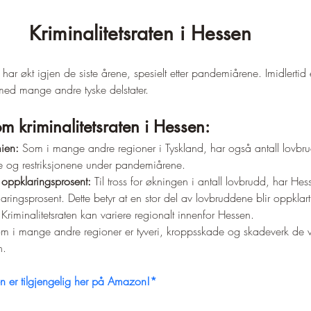
Kriminalitetsraten i Hessen
 har økt igjen de siste årene, spesielt etter pandemiårene. Imidlertid e
 med mange andre tyske delstater.
om kriminalitetsraten i Hessen:
ien:
 Som i mange andre regioner i Tyskland, har også antall lovbru
e og restriksjonene under pandemiårene.
 oppklaringsprosent:
 Til tross for økningen i antall lovbrudd, har He
aringsprosent. Dette betyr at en stor del av lovbruddene blir oppklart
 Kriminalitetsraten kan variere regionalt innenfor Hessen.
m i mange andre regioner er tyveri, kroppsskade og skadeverk de v
n.
n er tilgjengelig her på Amazon!*