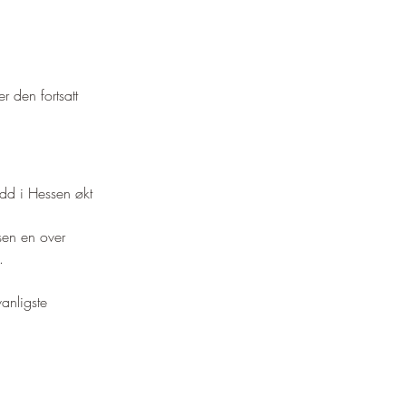
r den fortsatt 
dd i Hessen økt 
ssen en over 
.
anligste 