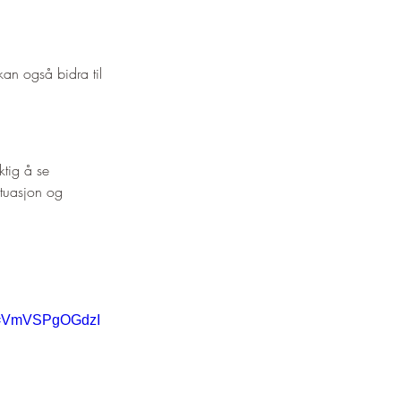
¡
kan også bidra til 
ktig å se 
ituasjon og 
v=VmVSPgOGdzI