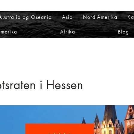
Australia og Oseania
Asia
Nord-Amerika
Ka
Amerika
Afrika
Blog
etsraten i Hessen