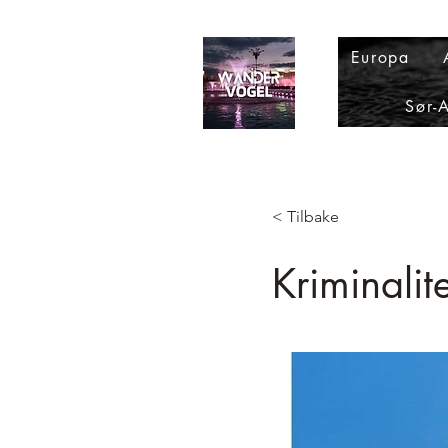
Europa
Sør-
< Tilbake
Kriminalit