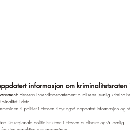
oppdatert informasjon om kriminalitetsraten
artement: 
Hessens innenriksdepartement publiserer jevnlig kriminalitet
iminalitet i detalj.
mesiden til politiet i Hessen tilbyr også oppdatert informasjon og st
ter:
 De regionale politidistriktene i Hessen publiserer også jevnlig 
ker for sine respektive ansvarsområder.