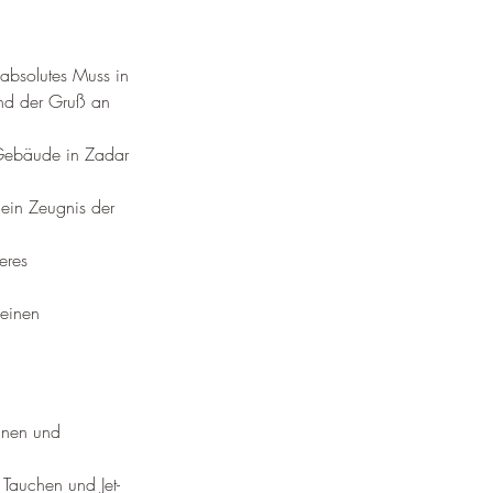
absolutes Muss in 
nd der Gruß an 
n Gebäude in Zadar 
 ein Zeugnis der 
eres 
einen 
nnen und 
Tauchen und Jet-