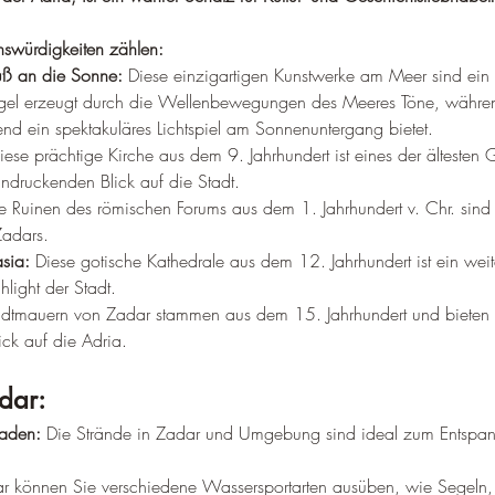
nswürdigkeiten zählen:
uß an die Sonne:
 Diese einzigartigen Kunstwerke am Meer sind ein 
gel erzeugt durch die Wellenbewegungen des Meeres Töne, währe
d ein spektakuläres Lichtspiel am Sonnenuntergang bietet.
iese prächtige Kirche aus dem 9. Jahrhundert ist eines der älteste
indruckenden Blick auf die Stadt.
e Ruinen des römischen Forums aus dem 1. Jahrhundert v. Chr. sind
Zadars.
asia:
 Diese gotische Kathedrale aus dem 12. Jahrhundert ist ein weit
hlight der Stadt.
adtmauern von Zadar stammen aus dem 15. Jahrhundert und bieten 
ck auf die Adria.
adar:
aden:
 Die Strände in Zadar und Umgebung sind ideal zum Entspa
ar können Sie verschiedene Wassersportarten ausüben, wie Segeln, 