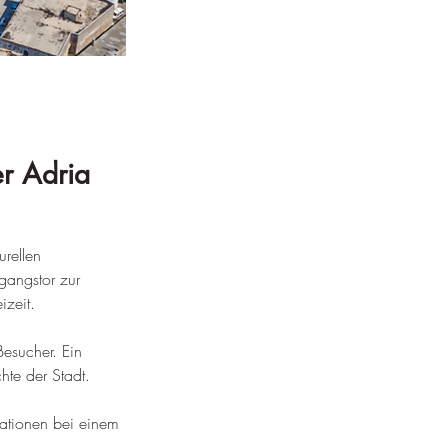
er Adria
urellen 
angstor zur 
izeit
.
Besucher. Ein 
te der Stadt. 
 
ationen bei einem 