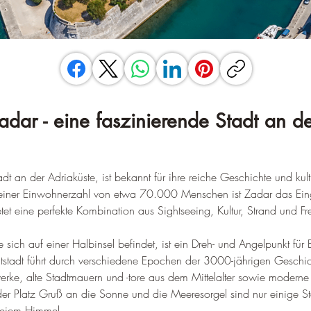
adar - eine faszinierende Stadt an d
adt an der Adriaküste, ist bekannt für ihre reiche Geschichte und kult
einer Einwohnerzahl von etwa 70.000 Menschen ist Zadar das Eing
et eine perfekte Kombination aus Sightseeing, Kultur, Strand und Fre
e sich auf einer Halbinsel befindet, ist ein Dreh- und Angelpunkt für 
tstadt führt durch verschiedene Epochen der 3000-jährigen Geschich
rke, alte Stadtmauern und -tore aus dem Mittelalter sowie moderne
er Platz Gruß an die Sonne und die Meeresorgel sind nur einige St
reiem Himmel
.