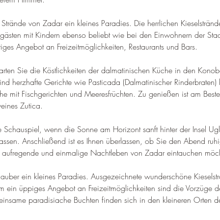
 Strände von Zadar ein kleines Paradies. Die herrlichen Kieselstränd
gästen mit Kindern ebenso beliebt wie bei den Einwohnern der Stad
itiges Angebot an Freizeitmöglichkeiten, Restaurants und Bars
.
rten Sie die Köstlichkeiten der dalmatinischen Küche in den Konob
ind herzhafte Gerichte wie Pasticada (Dalmatinischer Rinderbraten) b
he mit Fischgerichten und Meeresfrüchten. 
Zu genießen ist am Beste
eines Zutica
.
 Schauspiel, wenn die Sonne am Horizont sanft hinter der Insel Uglja
assen. 
Anschließend ist es Ihnen überlassen, ob Sie den Abend ruhi
as aufregende und einmalige Nachtleben von Zadar eintauchen möc
rlauber ein kleines Paradies. Ausgezeichnete wunderschöne Kieselst
m ein üppiges Angebot an Freizeitmöglichkeiten sind die Vorzüge de
einsame paradisiache Buchten finden sich in den kleineren Orten de