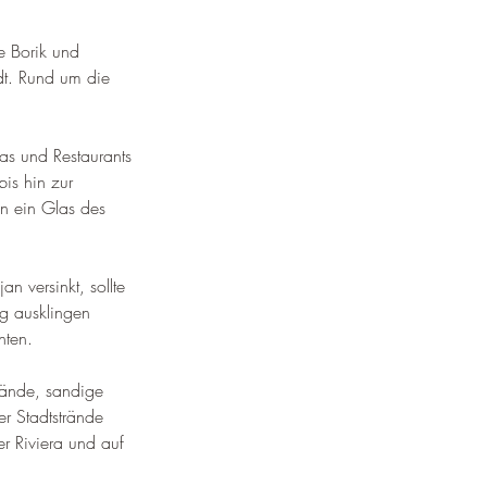
e Borik und 
t. 
Rund um die 
as und Restaurants 
is hin zur 
n ein Glas des 
n versinkt, sollte 
g ausklingen 
hten
.
rände, sandige 
r Stadtstrände 
r Riviera und auf 