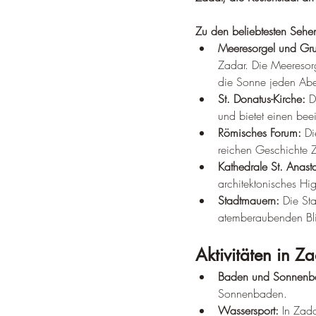
Zu den beliebtesten Sehe
Meeresorgel und Gr
Zadar. Die Meeresor
die Sonne jeden Aben
St. Donatus-Kirche:
 D
und bietet einen bee
Römisches Forum:
 Di
reichen Geschichte 
Kathedrale St. Anast
architektonisches Hig
Stadtmauern:
 Die St
atemberaubenden Bli
Aktivitäten in Z
Baden und Sonnenb
Sonnenbaden.
Wassersport:
 In Zad