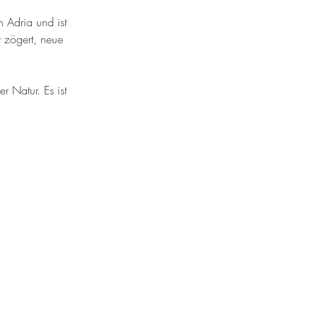
¡
 Adria und ist 
ht zögert, neue 
r Natur. Es ist 