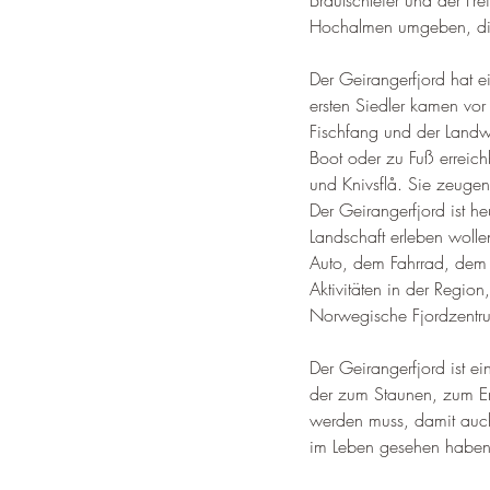
Brautschleier und der Fre
Hochalmen umgeben, die 
Der Geirangerfjord hat ei
ersten Siedler kamen vo
Fischfang und der Landwi
Boot oder zu Fuß erreich
und Knivsflå. Sie zeuge
Der Geirangerfjord ist he
Landschaft erleben wolle
Auto, dem Fahrrad, dem 
Aktivitäten in der Region
Norwegische Fjordzentrum
Der Geirangerfjord ist ein
der zum Staunen, zum En
werden muss, damit auch
im Leben gesehen haben 