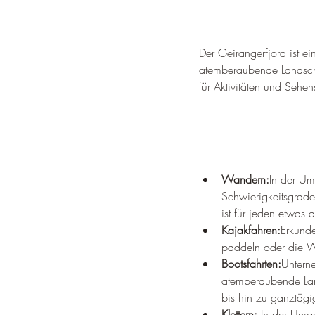
Der Geirangerfjord ist 
atemberaubende Landschaf
für Aktivitäten und Sehe
Wandern:
In der Um
Schwierigkeitsgrade
ist für jeden etwas 
Kajakfahren:
Erkunde
paddeln oder die W
Bootsfahrten:
Untern
atemberaubende Land
bis hin zu ganztägi
Klettern:
 In der Umge