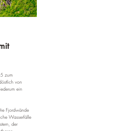
mit 
005 zum 
östlich von 
iederum ein 
 Die Fjordwände 
iche Wasserfälle 
tern, der 