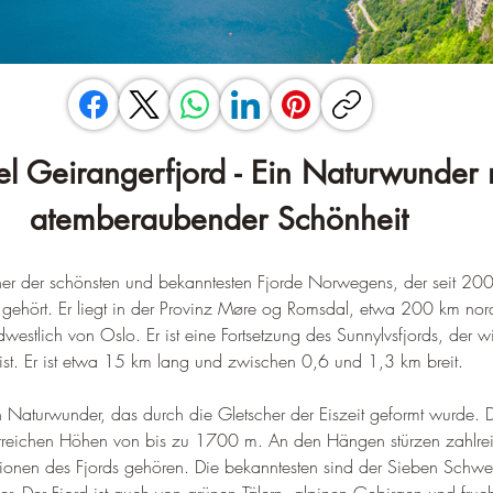
el Geirangerfjord - Ein Naturwunder 
atemberaubender Schönheit
einer der schönsten und bekanntesten Fjorde Norwegens, der seit 2
hört. Er liegt in der Provinz Møre og Romsdal, etwa 200 km nord
stlich von Oslo. Er ist eine Fortsetzung des Sunnylvsfjords, der w
 ist. Er ist etwa 15 km lang und zwischen 0,6 und 1,3 km breit.
in Naturwunder, das durch die Gletscher der Eiszeit geformt wurde.
 erreichen Höhen von bis zu 1700 m. An den Hängen stürzen zahlre
tionen des Fjords gehören. Die bekanntesten sind der Sieben Schwes