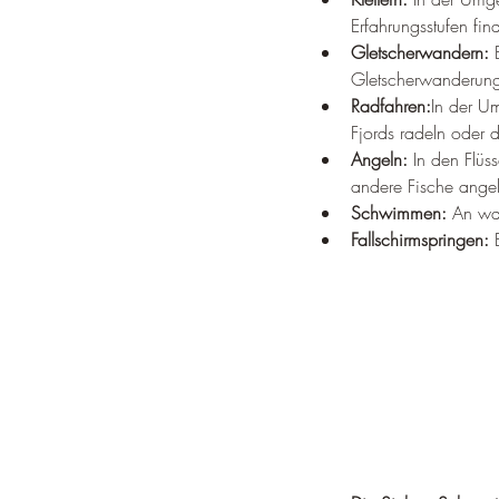
Erfahrungsstufen fi
Gletscherwandern:
 
Gletscherwanderun
Radfahren:
In der U
Fjords radeln oder 
Angeln:
 In den Flü
andere Fische angel
Schwimmen:
 An wa
Fallschirmspringen:
 