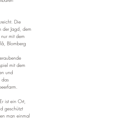
htbaren 
reicht. Die 
n der Jagd, dem 
e nur mit dem 
flå, Blomberg 
mberaubende 
spiel mit dem 
en und 
, das 
beerfarm.
r ist ein Ort, 
d geschützt 
 den man einmal 