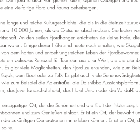
ier. Der Fjord ist auch von grünen Tälern, alpinen Gebirgen und fruc
eine vielfältige Flora und Fauna beherbergen.
ne lange und reiche Kulturgeschichte, die bis in die Steinzeit zurück
r rund 10.000 Jahren, als die Gletscher abschmolzen. Sie lebten vo
rtschaft. An den steilen Fjordhängen errichteten sie kleine Höfe, di
bar waren. Einige dieser Höfe sind heute noch erhalten, wie Skage
n von dem harten und entbehrungsreichen Leben der Fjordbewohner.
ute ein beliebtes Reiseziel für Touristen aus aller Welt, die die ate
n. Es gibt viele Möglichkeiten, den Fjord zu erkunden, wie zum Bei
Kajak, dem Boot oder zu Fuß. Es gibt auch viele Sehenswürdigkeit
, wie zum Beispiel die Adlerstraße, die Dalsnibba-Aussichtsplattform
, das Juvet Landschaftshotel, das Hotel Union oder die Valldal-Erd
 einzigartiger Ort, der die Schönheit und die Kraft der Natur zeigt. E
tspannen und zum Genießen einlädt. Er ist ein Ort, der bewahrt un
 die zukünftigen Generationen ihn erleben können. Er ist ein Ort,
sollte.