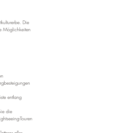
ulturerbe. Die 
e Möglichkeiten 
en 
ergbesteigungen 
ste entlang 
ie die 
ghtseeing-Touren 
tterer aller 