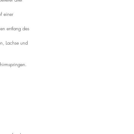
f einer 
en entlang des 
en, Lachse und 
chirmspringen.