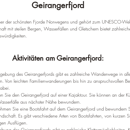
Geirangerfjord
einer der schönsten Fjorde Norwegens und gehört zum UNESCO-Weltk
t mit steilen Bergen, Wasserfällen und Gletschern bietet zahlreich
nswürdigkeiten.
Aktivitäten am Geirangerfjord:
gebung des Geirangerfjords gibt es zahlreiche Wanderwege in all
n. Von leichten Familienwanderungen bis hin zu anspruchsvollen B
dabei.
n Sie den Geirangerfjord auf einer Kajaktour. Sie können an der Kü
asserfälle aus nächster Nähe bewundern.
ehmen Sie eine Bootsfahrt auf dem Geirangerfjord und bewundern S
schaft. Es gibt verschiedene Arten von Bootsfahrten, von kurzen Si
gen Ausflügen.
bung des Geirangerfjords gibt es zahlreiche Klettermöglichkeiten. Kle