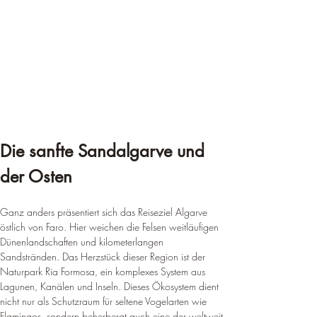
Die sanfte Sandalgarve und 
der Osten
Ganz anders präsentiert sich das Reiseziel Algarve 
östlich von Faro. Hier weichen die Felsen weitläufigen 
Dünenlandschaften und kilometerlangen 
Sandstränden. Das Herzstück dieser Region ist der 
Naturpark Ria Formosa, ein komplexes System aus 
Lagunen, Kanälen und Inseln. Dieses Ökosystem dient 
nicht nur als Schutzraum für seltene Vogelarten wie 
Flamingos, sondern beherbergt auch eine der weltweit 