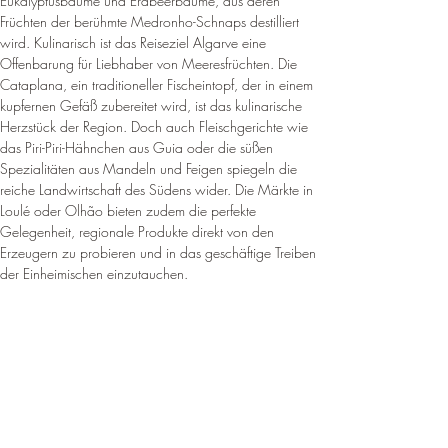
Eukalyptusbäume und Erdbeerbäume, aus deren 
Früchten der berühmte Medronho-Schnaps destilliert 
wird. Kulinarisch ist das Reiseziel Algarve eine 
Offenbarung für Liebhaber von Meeresfrüchten. Die 
Cataplana, ein traditioneller Fischeintopf, der in einem 
kupfernen Gefäß zubereitet wird, ist das kulinarische 
Herzstück der Region. Doch auch Fleischgerichte wie 
das Piri-Piri-Hähnchen aus Guia oder die süßen 
Spezialitäten aus Mandeln und Feigen spiegeln die 
reiche Landwirtschaft des Südens wider. Die Märkte in 
Loulé oder Olhão bieten zudem die perfekte 
Gelegenheit, regionale Produkte direkt von den 
Erzeugern zu probieren und in das geschäftige Treiben 
der Einheimischen einzutauchen.