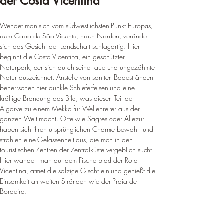
der Costa Vicentina
Wendet man sich vom südwestlichsten Punkt Europas, 
dem Cabo de São Vicente, nach Norden, verändert 
sich das Gesicht der Landschaft schlagartig. Hier 
beginnt die Costa Vicentina, ein geschützter 
Naturpark, der sich durch seine raue und ungezähmte 
Natur auszeichnet. Anstelle von sanften Badestränden 
beherrschen hier dunkle Schieferfelsen und eine 
kräftige Brandung das Bild, was diesen Teil der 
Algarve zu einem Mekka für Wellenreiter aus der 
ganzen Welt macht. Orte wie Sagres oder Aljezur 
haben sich ihren ursprünglichen Charme bewahrt und 
strahlen eine Gelassenheit aus, die man in den 
touristischen Zentren der Zentralküste vergeblich sucht. 
Hier wandert man auf dem Fischerpfad der Rota 
Vicentina, atmet die salzige Gischt ein und genießt die 
Einsamkeit an weiten Stränden wie der Praia de 
Bordeira.