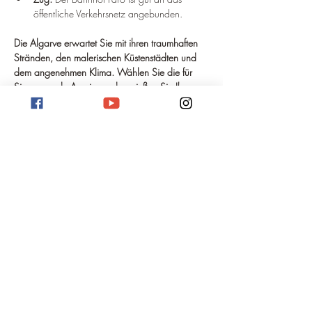
öffentliche Verkehrsnetz angebunden.
Die Algarve erwartet Sie mit ihren traumhaften 
Stränden, den malerischen Küstenstädten und 
dem angenehmen Klima. Wählen Sie die für 
Sie passende Anreise und genießen Sie Ihren 
Urlaub!
Reiseziel Algarve
Fazit Reiseziel Algarve: