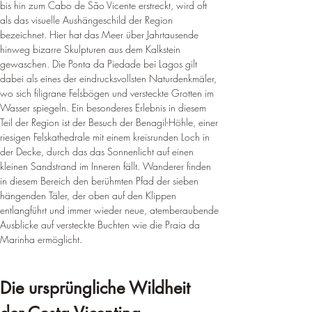
bis hin zum Cabo de São Vicente erstreckt, wird oft 
als das visuelle Aushängeschild der Region 
bezeichnet. Hier hat das Meer über Jahrtausende 
hinweg bizarre Skulpturen aus dem Kalkstein 
gewaschen. Die Ponta da Piedade bei Lagos gilt 
dabei als eines der eindrucksvollsten Naturdenkmäler, 
wo sich filigrane Felsbögen und versteckte Grotten im 
Wasser spiegeln. Ein besonderes Erlebnis in diesem 
Teil der Region ist der Besuch der Benagil-Höhle, einer 
riesigen Felskathedrale mit einem kreisrunden Loch in 
der Decke, durch das das Sonnenlicht auf einen 
kleinen Sandstrand im Inneren fällt. Wanderer finden 
in diesem Bereich den berühmten Pfad der sieben 
hängenden Täler, der oben auf den Klippen 
entlangführt und immer wieder neue, atemberaubende 
Ausblicke auf versteckte Buchten wie die Praia da 
Marinha ermöglicht.
Die ursprüngliche Wildheit 