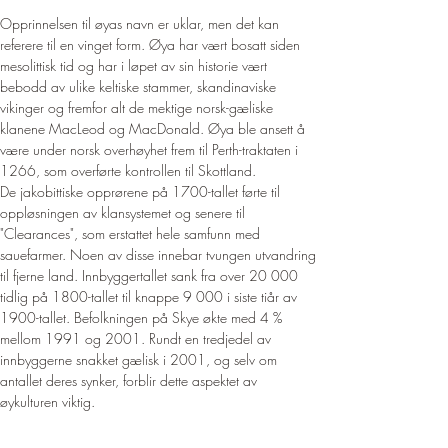
Opprinnelsen til øyas navn er uklar, men det kan 
referere til en vinget form. Øya har vært bosatt siden 
mesolittisk tid og har i løpet av sin historie vært 
bebodd av ulike keltiske stammer, skandinaviske 
vikinger og fremfor alt de mektige norsk-gæliske 
klanene MacLeod og MacDonald. Øya ble ansett å 
være under norsk overhøyhet frem til Perth-traktaten i 
1266, som overførte kontrollen til Skottland.
De jakobittiske opprørene på 1700-tallet førte til 
oppløsningen av klansystemet og senere til 
"Clearances", som erstattet hele samfunn med 
sauefarmer. Noen av disse innebar tvungen utvandring 
til fjerne land. Innbyggertallet sank fra over 20 000 
tidlig på 1800-tallet til knappe 9 000 i siste tiår av 
1900-tallet. Befolkningen på Skye økte med 4 % 
mellom 1991 og 2001. Rundt en tredjedel av 
innbyggerne snakket gælisk i 2001, og selv om 
antallet deres synker, forblir dette aspektet av 
øykulturen viktig.