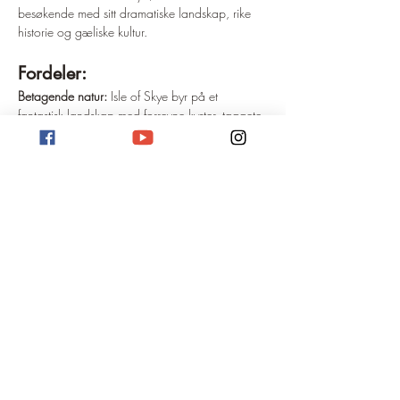
besøkende med sitt dramatiske landskap, rike 
historie og gæliske kultur.
Fordeler:
Betagende natur:
 Isle of Skye byr på et 
fantastisk landskap med forrevne kyster, taggete 
fjell, fosser, innsjøer og strender. Populære 
destinasjoner inkluderer de karakteristiske 
fjellformasjonene "The Old Man of Storr" og 
"Quiraing", feebassengene ("Fairy Pools") og Kilt 
Rock, en basaltklippe formet som en kilt.
Gælisk kultur:
 Skye gir muligheten til å oppleve 
den gæliske kulturen og språket på nært hold. 
Besøk en gælisk samtalecafé ("Còmhdhail 
Ghàidhlig") eller bla gjennom butikkene for 
regionalt kunsthåndverk.
Slott og historiske steder:
 Oppdag øyas rike 
historie med besøk til Dunvegan Castle, en 
middelaldersk borg tilhørende klanen 
MacLeod, eller ruinene av Duntulm Castle.
Utendørsaktiviteter:
 Isle of Skye er et paradis for 