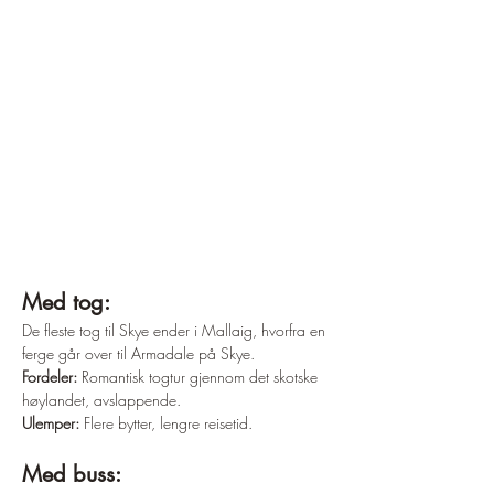
Med tog:
De fleste tog til Skye ender i Mallaig, hvorfra en 
ferge går over til Armadale på Skye.
Fordeler:
 Romantisk togtur gjennom det skotske 
høylandet, avslappende.
Ulemper:
 Flere bytter, lengre reisetid.
Med buss: