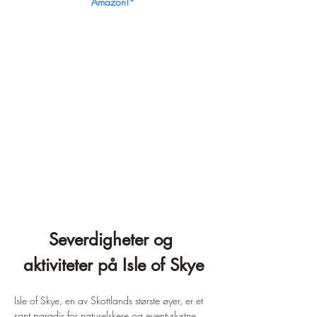
Amazon!*
Severdigheter og 
aktiviteter på Isle of Skye
Isle of Skye, en av Skottlands største øyer, er et 
sant paradis for naturelskere og eventyrlystne. 