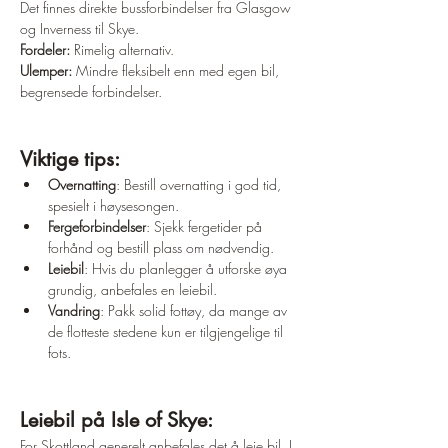
Det finnes direkte bussforbindelser fra Glasgow 
og Inverness til Skye.
Fordeler: 
Rimelig alternativ.
Ulemper:
 Mindre fleksibelt enn med egen bil, 
begrensede forbindelser.
Viktige tips:
Overnatting
: Bestill overnatting i god tid, 
spesielt i høysesongen.
Fergeforbindelser
: Sjekk fergetider på 
forhånd og bestill plass om nødvendig.
Leiebil
: Hvis du planlegger å utforske øya 
grundig, anbefales en leiebil.
Vandring
: Pakk solid fottøy, da mange av 
de flotteste stedene kun er tilgjengelige til 
fots.
Leiebil på Isle of Skye:
For Skottland generelt anbefales det å leie bil. I 