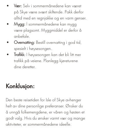
Vær:
 Selv i sommermånedene kan været 
på Skye være svært skiftende. Pakk derfor 
alltid med en regnjakke og en varm genser.
Mygg:
 I sommermånedene kan mygg 
være plagsomt. Myggmiddel er derfor å 
anbefale.
Overnatting:
 Bestill overnatting i god tid, 
spesielt i høysesongen.
Trafikk:
 I høysesongen kan det bli litt mer 
trafikk på veiene. Planlegg kjøreturene 
dine deretter.
Konklusjon:
Den beste reisetiden for Isle of Skye avhenger 
helt av dine personlige preferanser. Ønsker du 
å unngå folkemengdene, er våren og høsten et 
godt valg. Hvis du ønsker varmt vær og mange 
aktiviteter, er sommermånedene ideelle.