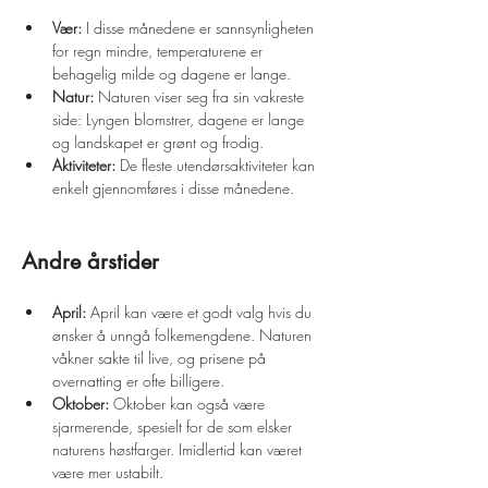
Vær:
 I disse månedene er sannsynligheten 
for regn mindre, temperaturene er 
behagelig milde og dagene er lange.
Natur:
 Naturen viser seg fra sin vakreste 
side: Lyngen blomstrer, dagene er lange 
og landskapet er grønt og frodig.
Aktiviteter:
 De fleste utendørsaktiviteter kan 
enkelt gjennomføres i disse månedene.
Andre årstider
April:
 April kan være et godt valg hvis du 
ønsker å unngå folkemengdene. Naturen 
våkner sakte til live, og prisene på 
overnatting er ofte billigere.
Oktober:
 Oktober kan også være 
sjarmerende, spesielt for de som elsker 
naturens høstfarger. Imidlertid kan været 
være mer ustabilt.