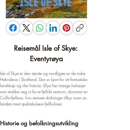
Reisemål Isle of Skye: 
Eventyrøya
Isle of Skye er den største og nordligste av de indre 
Hebridene i Skottland. Den er kjent for sitt fantastiske 
landskap og rike historie. Øya har mange halvøyer 
som strekker seg ut fra et fjellrikt sentrum, dominert av 
Cuillin-fjellene, hvis steinete skråninger tilbyr noen av 
landets mest spektakulære fjellkulisser.
Historie og befolkningsutvikling