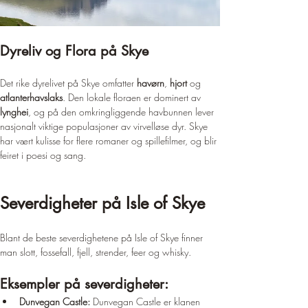
Dyreliv og Flora på Skye
Det rike dyrelivet på Skye omfatter 
havørn
, 
hjort
 og 
atlanterhavslaks
. Den lokale floraen er dominert av 
lynghei
, og på den omkringliggende havbunnen lever 
nasjonalt viktige populasjoner av virvelløse dyr. Skye 
har vært kulisse for flere romaner og spillefilmer, og blir 
feiret i poesi og sang.
Severdigheter på Isle of Skye
Blant de beste severdighetene på Isle of Skye finner 
man slott, fossefall, fjell, strender, feer og whisky.
Eksempler på severdigheter:
Dunvegan Castle:
 Dunvegan Castle er klanen 