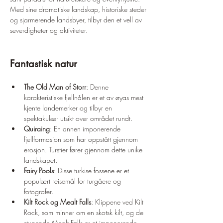
Med sine dramatiske landskap, historiske steder 
og sjarmerende landsbyer, tilbyr den et vell av 
severdigheter og aktiviteter.
Fantastisk natur
The Old Man of Storr
: Denne 
karakteristiske fjellnålen er et av øyas mest 
kjente landemerker og tilbyr en 
spektakulær utsikt over området rundt.
Quiraing
: En annen imponerende 
fjellformasjon som har oppstått gjennom 
erosjon. Turstier fører gjennom dette unike 
landskapet.
Fairy Pools
: Disse turkise fossene er et 
populært reisemål for turgåere og 
fotografer.
Kilt Rock og Mealt Falls
: Klippene ved Kilt 
Rock, som minner om en skotsk kilt, og de 
stupende Mealt Falls er et imponerende 