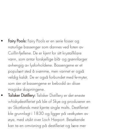
¡
Fairy Pools:
 Fairy Pools er en serie fosser og 
naturlige bassenger som dannes ved foten av 
Cuillin-fjellene. De er kjent for sitt krystallklare 
vann, som antar forskjellige blå- og grønnfarger 
avhengig av lysforholdene. Bassengene er et 
populært sted å svømme, men vannet er også 
veldig kaldt. De er også forbundet med fe-myter, 
som sier at bassengene er bebodd av disse 
magiske skapningene.
Talisker Distillery:
 Talisker Distillery er det eneste 
whiskydestilleriet på Isle of Skye og produserer en 
av Skottlands mest kjente single malts. Destilleriet 
ble grunnlagt i 1830 og ligger på vestkysten av 
øya, med utsikt over Loch Harport. Besøkende 
kan ta en omvisning på destilleriet og lære mer 