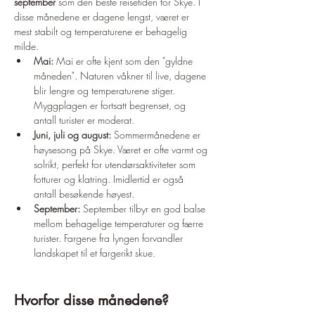
september
 som den beste reisetiden for Skye. I 
disse månedene er dagene lengst, været er 
mest stabilt og temperaturene er behagelig 
milde.
Mai:
 Mai er ofte kjent som den "gyldne 
måneden". Naturen våkner til live, dagene 
blir lengre og temperaturene stiger. 
Myggplagen er fortsatt begrenset, og 
antall turister er moderat.
Juni, juli og august:
 Sommermånedene er 
høysesong på Skye. Været er ofte varmt og 
solrikt, perfekt for utendørsaktiviteter som 
fotturer og klatring. Imidlertid er også 
antall besøkende høyest.
September:
 September tilbyr en god balse 
mellom behagelige temperaturer og færre 
turister. Fargene fra lyngen forvandler 
landskapet til et fargerikt skue.
Hvorfor disse månedene?