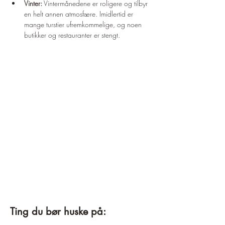
Vinter:
 Vintermånedene er roligere og tilbyr 
en helt annen atmosfære. Imidlertid er 
mange turstier ufremkommelige, og noen 
butikker og restauranter er stengt.
Ting du bør huske på: