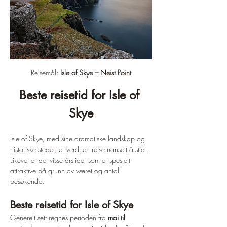
Reisemål: 
Isle of Skye – Neist Point
Beste reisetid for Isle of 
Skye
Isle of Skye, med sine dramatiske landskap og 
historiske steder, er verdt en reise uansett årstid. 
Likevel er det visse årstider som er spesielt 
attraktive på grunn av været og antall 
besøkende.
Beste reisetid for Isle of Skye
Generelt sett regnes perioden fra 
mai til 