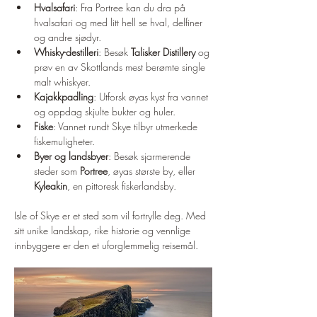
Hvalsafari
: Fra Portree kan du dra på 
hvalsafari og med litt hell se hval, delfiner 
og andre sjødyr.
Whisky-destilleri
: Besøk 
Talisker Distillery
 og 
prøv en av Skottlands mest berømte single 
malt whiskyer.
Kajakkpadling
: Utforsk øyas kyst fra vannet 
og oppdag skjulte bukter og huler.
Fiske
: Vannet rundt Skye tilbyr utmerkede 
fiskemuligheter.
Byer og landsbyer
: Besøk sjarmerende 
steder som 
Portree
, øyas største by, eller 
Kyleakin
, en pittoresk fiskerlandsby.
Isle of Skye er et sted som vil fortrylle deg. Med 
sitt unike landskap, rike historie og vennlige 
innbyggere er den et uforglemmelig reisemål.