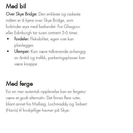
Med bil
Over Skye Bridge:
 Den enkleste og raskeste 
måten er å kjøre over Skye Bridge, som 
forbinder øya med fastlandet. Fra Glasgow 
eller Edinburgh tar turen omtrent 5-6 timer.
Fordeler:
 Fleksibilitet, egen rute kan 
planlegges
Ulemper:
 Kan være tidkrevende avhengig 
av årstid og trafikk, parkeringsplasser kan 
være knappe
Med ferge
For en mer autentisk opplevelse kan en fergetur 
være et godt alternativ. Det finnes flere ruter, 
blant annet fra Mallaig, Lochmaddy og Tarbert 
(Harris) til forskjellige havner på Skye.