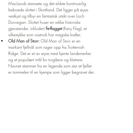
MacLeods stamsete og det eldste kontinuerlig 
beboede slottet i Skottland. Det ligger på øyas 
vestkyst og tilbyr en fantastisk utsikt over Loch 
Dunvegan. Slottet huser en rekke historiske 
gjenstander, inkludert 
Fe-flagget
 (Fairy Flag), et 
silkestykke som visstnok har magiske krefter.
Old Man of Storr:
 Old Man of Storr er en 
markant fjellnål som rager opp fra Trotternish 
Ridge. Det er et av øyas mest kjente landemerker 
og et populært mål for turgåere og klatrere. 
Navnet stammer fra en legende som sier at fjellet 
er tommelen til en kjempe som ligger begravet der.