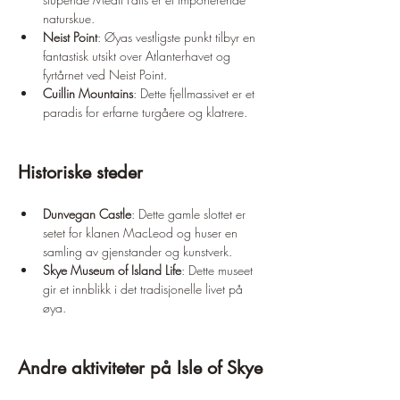
naturskue.
Neist Point
: Øyas vestligste punkt tilbyr en 
fantastisk utsikt over Atlanterhavet og 
fyrtårnet ved Neist Point.
Cuillin Mountains
: Dette fjellmassivet er et 
paradis for erfarne turgåere og klatrere.
Historiske steder
Dunvegan Castle
: Dette gamle slottet er 
setet for klanen MacLeod og huser en 
samling av gjenstander og kunstverk.
Skye Museum of Island Life
: Dette museet 
gir et innblikk i det tradisjonelle livet på 
øya.
Andre aktiviteter på Isle of Skye