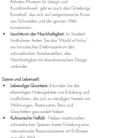
Röhsska Museum für Design und 
Kunsthandwerk  gibt es auch das Göteborgs 
Konsthall, das sich auf zeitgenössische Kunst 
aus Schweden und der ganzen Welt 
konzentriert.
Leuchtturm der Nachhaltigkeit:
 Im Stadtteil 
Lindholmen finden Sie das "World of Volvo", 
ein futuristisches Erlebniszentrum des 
schwedischen Autoherstellers, das 
Nachhaltigkeit mit skandinavischem Design 
verbindet.
Szene und Lebensstil:
Lebendige Quartiere:
 Erkunden Sie die 
ehemaligen Hafengebiete wie Eriksberg und 
Lindholmen, die sich zu trendigen Vierteln mit 
Wohnungen, Restaurants, Bars und 
Geschäften gewandelt haben.
Kulinarische Vielfalt:
  Neben traditionellen 
schwedischen Speisen bietet Göteborg eine 
internationale Restaurantszene mit Einflüssen 
aus aller Welt.