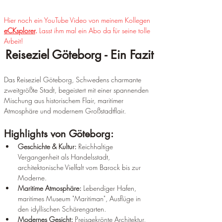
Hier noch ein YouTube Video von meinem Kollegen 
eCKsplorer
. 
Lasst ihm mal ein Abo da für seine tolle 
Arbeit!
Reiseziel Göteborg - Ein Fazit
Das Reiseziel Göteborg, Schwedens charmante 
zweitgrößte Stadt, begeistert mit einer spannenden 
Mischung aus historischem Flair, maritimer 
Atmosphäre und modernem Großstadtflair.
Highlights von Göteborg:
Geschichte & Kultur:
 Reichhaltige 
Vergangenheit als Handelsstadt, 
architektonische Vielfalt vom Barock bis zur 
Moderne.
Maritime Atmosphäre:
 Lebendiger Hafen, 
maritimes Museum "Maritiman", Ausflüge in 
den idyllischen Schärengarten.
Modernes Gesicht:
 Preisgekrönte Architektur, 