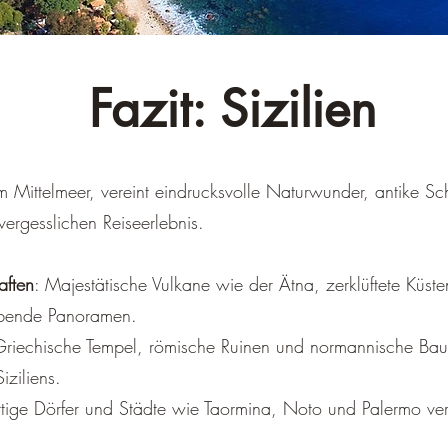
Fazit: Sizilien
 im Mittelmeer, vereint eindrucksvolle Naturwunder, antike S
ergesslichen Reiseerlebnis.
ften
: Majestätische Vulkane wie der Ätna, zerklüftete Küste
ubende Panoramen.
Griechische Tempel, römische Ruinen und normannische Ba
ziliens.
rtige Dörfer und Städte wie Taormina, Noto und Palermo verz