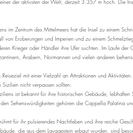
einer der aktivsten der Welt, derzeit 3.357 m hoch. Die Ins
liens im Zentrum des Mittelmeers hat die Insel zu einem Schn
ll von Eroberungen und Imperien und zu einem Schmelztieg
ren Krieger oder Händler ihre Ufer suchten. Im Laufe der 
antinern, Arabern, Normannen und vielen anderen beherrs
 Reiseziel mit einer Vielzahl an Attraktionen und Aktivitäten.
 Sizilien nicht verpassen sollten:
ziliens ist bekannt für ihre historischen Gebäude, lebhafte
Zu den Sehenswürdigkeiten gehören die Cappella Palatina un
erühmt für ihr pulsierendes Nachtleben und ihre reiche Gesc
bäude, die aus dem Lavagestein erbaut wurden, sind beso