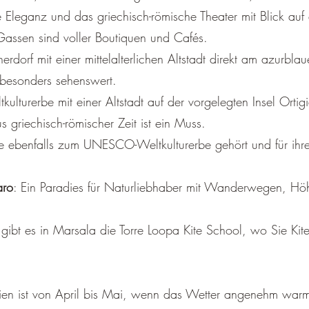
–
ne Eleganz und das griechisch-römische Theater mit Blick a
assen sind voller Boutiquen und Cafés.
erdorf mit einer mittelalterlichen Altstadt direkt am azurbl
 besonders sehenswert.
lturerbe mit einer Altstadt auf der vorgelegten Insel Orti
s griechisch-römischer Zeit ist ein Muss.
die ebenfalls zum UNESCO-Weltkulturerbe gehört und für ihr
aro
: Ein Paradies für Naturliebhaber mit Wanderwegen, Hö
 gibt es in Marsala die Torre Loopa Kite School, wo Sie Kite
zilien ist von April bis Mai, wenn das Wetter angenehm warm 