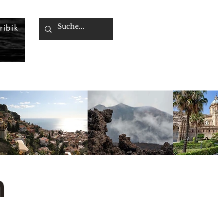
ribik
n