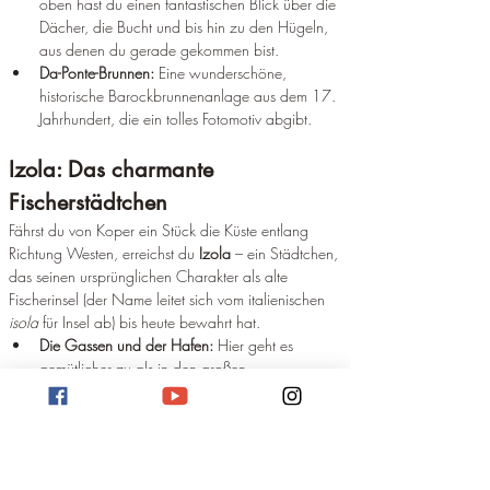
oben hast du einen fantastischen Blick über die 
Dächer, die Bucht und bis hin zu den Hügeln, 
aus denen du gerade gekommen bist.
Da-Ponte-Brunnen:
 Eine wunderschöne, 
historische Barockbrunnenanlage aus dem 17. 
Jahrhundert, die ein tolles Fotomotiv abgibt.  
Izola: Das charmante 
Fischerstädtchen
Fährst du von Koper ein Stück die Küste entlang 
Richtung Westen, erreichst du 
Izola
 – ein Städtchen, 
das seinen ursprünglichen Charakter als alte 
Fischerinsel (der Name leitet sich vom italienischen 
isola
 für Insel ab) bis heute bewahrt hat.
Die Gassen und der Hafen:
 Hier geht es 
gemütlicher zu als in den großen 
Touristenhochburgen. Schlendere durch die 
engen Gassen mit ihren blumengeschmückten 
Balkonen und setze dich an den Hafen, um 
den Fischern bei ihrer Arbeit zuzusehen oder 
fangfrischen Fisch zu genießen.