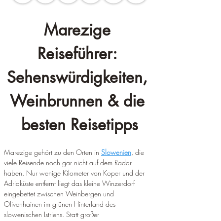
Marezige 
Reiseführer: 
Sehenswürdigkeiten, 
Weinbrunnen & die 
besten Reisetipps
Marezige gehört zu den Orten in 
Slowenien
, die 
viele Reisende noch gar nicht auf dem Radar 
haben. Nur wenige Kilometer von Koper und der 
Adriaküste entfernt liegt das kleine Winzerdorf 
eingebettet zwischen Weinbergen und 
Olivenhainen im grünen Hinterland des 
slowenischen Istriens. Statt großer 