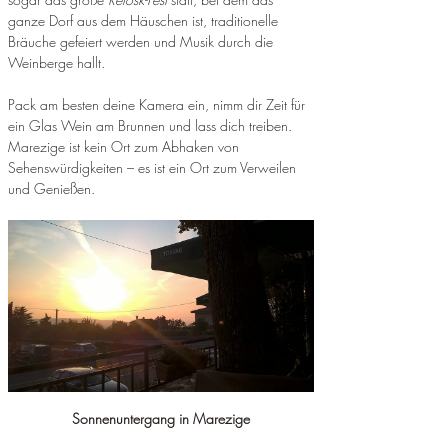
ganze Dorf aus dem Häuschen ist, traditionelle 
Bräuche gefeiert werden und Musik durch die 
Weinberge hallt.
Pack am besten deine Kamera ein, nimm dir Zeit für 
ein Glas Wein am Brunnen und lass dich treiben. 
Marezige ist kein Ort zum Abhaken von 
Sehenswürdigkeiten – es ist ein Ort zum Verweilen 
und Genießen.
Sonnenuntergang in Marezige