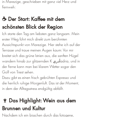
in Marezige, geschrieben mit ganz viel Herz und 
Fernweh:
☕ Der Start: Kaffee mit dem 
schönsten Blick der Region
Ich starte den Tag am liebsten ganz langsam. Mein 
erster Weg führt mich direkt zum berühmten 
Aussichtspunkt von Marezige. Hier stehe ich auf der 
Terrasse und traue meinen Augen kaum: Vor mir 
breitet sich das grüne Istrien aus, die sanften Hügel 
wandern hinab zur glitzernden K أدريadria, und in 
der Ferne kann man bei klarem Wetter sogar den 
Golf von Triest sehen.
Dazu gibt es einen frisch gebrühten Espresso und 
die herrlich ruhige Morgenluft. Das ist der Moment, 
in dem der Alltagsstress endgültig abfällt.
🍷 Das Highlight: Wein aus dem 
Brunnen und Kultur
Nachdem ich ein bisschen durch das fotogene, 