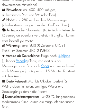
slowenischen Hinterland) 
👥 Einwohner:
 ca. 400–500 (ruhiges, 
authentisches Dorf- und Weindorf-Flair) 
📏 Höhe:
 ca. 280 m über dem Meeresspiegel 
(erhöhte Aussichtslage über dem Golf von Triest) 
🗣️ Amtssprache:
 Slowenisch (Italienisch in Teilen der 
Küstenregion ebenfalls verbreitet, mit Englisch kommt 
man überall gut weiter) 
💰 Währung:
 Euro (EUR) 🕒 Zeitzone: UTC+1 
(MEZ), im Sommer UTC+2 (MESZ) 
✈️ Anreise ab Deutschland: 
Flüge nach 
Ljubljana
(LJU) oder 
Venedig
/Triest; von dort aus per 
Mietwagen oder Bus nach 
Koper
 und weiter hinauf 
nach Marezige (ab Koper ca. 15 Minuten Fahrtzeit 
mit dem Auto) 
📅 Beste Reisezeit:
 Mai bis Oktober (perfekt für 
Weinproben im Freien, sonniges Wetter und 
Spaziergänge durch die Natur) 
🌡️ Durchschnittstemperatur:
 15–28 °C (angenehmes 
mediterranes Klima, durch die Hügel oft eine frische 
Brise) 