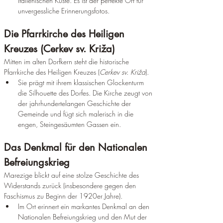
italienischen Küste. Es ist der perfekte Ort für 
unvergessliche Erinnerungsfotos.
Die Pfarrkirche des Heiligen 
Kreuzes (Cerkev sv. Križa)
Mitten im alten Dorfkern steht die historische 
Pfarrkirche des Heiligen Kreuzes (
Cerkev sv. Križa
).
Sie prägt mit ihrem klassischen Glockenturm 
die Silhouette des Dorfes. Die Kirche zeugt von 
der jahrhundertelangen Geschichte der 
Gemeinde und fügt sich malerisch in die 
engen, Steingesäumten Gassen ein.
Das Denkmal für den Nationalen 
Befreiungskrieg  
Marezige blickt auf eine stolze Geschichte des 
Widerstands zurück (insbesondere gegen den 
Faschismus zu Beginn der 1920er Jahre).
Im Ort erinnert ein markantes Denkmal an den 
Nationalen Befreiungskrieg und den Mut der 