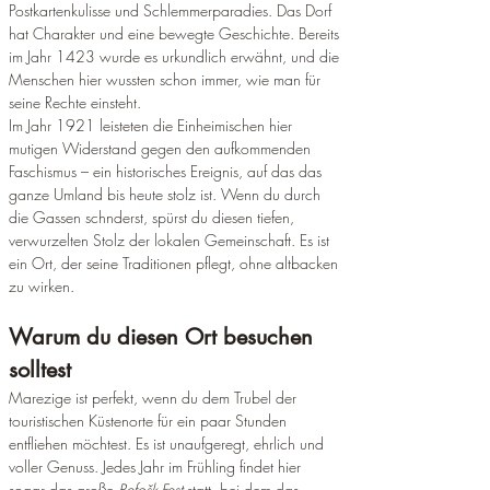
Postkartenkulisse und Schlemmerparadies. Das Dorf 
hat Charakter und eine bewegte Geschichte. Bereits 
im Jahr 1423 wurde es urkundlich erwähnt, und die 
Menschen hier wussten schon immer, wie man für 
seine Rechte einsteht.  
Im Jahr 1921 leisteten die Einheimischen hier 
mutigen Widerstand gegen den aufkommenden 
Faschismus – ein historisches Ereignis, auf das das 
ganze Umland bis heute stolz ist. Wenn du durch 
die Gassen schnderst, spürst du diesen tiefen, 
verwurzelten Stolz der lokalen Gemeinschaft. Es ist 
ein Ort, der seine Traditionen pflegt, ohne altbacken 
zu wirken.  
Warum du diesen Ort besuchen 
solltest
Marezige ist perfekt, wenn du dem Trubel der 
touristischen Küstenorte für ein paar Stunden 
entfliehen möchtest. Es ist unaufgeregt, ehrlich und 
voller Genuss. Jedes Jahr im Frühling findet hier 
sogar das große 
Refošk-Fest
 statt, bei dem das 