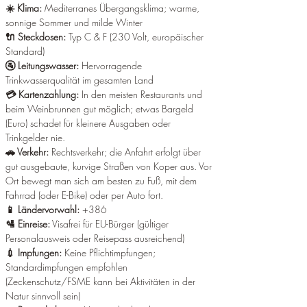
☀️ Klima:
 Mediterranes Übergangsklima; warme, 
sonnige Sommer und milde Winter 
🔌 Steckdosen:
 Typ C & F (230 Volt, europäischer 
Standard) 
🚰 Leitungswasser:
 Hervorragende 
Trinkwasserqualität im gesamten Land 
💳 Kartenzahlung: 
In den meisten Restaurants und 
beim Weinbrunnen gut möglich; etwas Bargeld 
(Euro) schadet für kleinere Ausgaben oder 
Trinkgelder nie. 
🚗 Verkehr: 
Rechtsverkehr; die Anfahrt erfolgt über 
gut ausgebaute, kurvige Straßen von Koper aus. Vor 
Ort bewegt man sich am besten zu Fuß, mit dem 
Fahrrad (oder E-Bike) oder per Auto fort. 
📱 Ländervorwahl:
 +386 
🛂 Einreise:
 Visafrei für EU-Bürger (gültiger 
Personalausweis oder Reisepass ausreichend) 
💉 Impfungen: 
Keine Pflichtimpfungen; 
Standardimpfungen empfohlen 
(Zeckenschutz/FSME kann bei Aktivitäten in der 
Natur sinnvoll sein) 