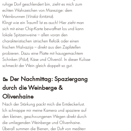
ruhige Dorf geschlendert bin, zieht es mich zum 
echten Wahrzeichen von Marezige: dem 
Weinbrunnen (
Vinska fontana
).
Klingt wie ein Traum? Ist es auch! Hier zieht man 
sich mit einer Chip-Karte bewaffnet los und kann 
lokale Spitzenweine – allen voran den 
charakteristischen istrischen Refošk oder einen 
frischen Malvazija – direkt aus den Zapfstellen 
probieren. Dazu eine Platte mit hausgemachtem 
Schinken (
Pršut
), Käse und Olivenöl. In dieser Kulisse 
schmeckt der Wein gleich doppelt so gut.
🥾 Der Nachmittag: Spaziergang 
durch die Weinberge & 
Olivenhaine
Nach der Stärkung packt mich die Entdeckerlust. 
Ich schnappe mir meine Kamera und spaziere auf 
den kleinen, geschwungenen Wegen direkt durch 
die umliegenden Weinberge und Olivenhaine.
Überall summen die Bienen, der Duft von mediterr 