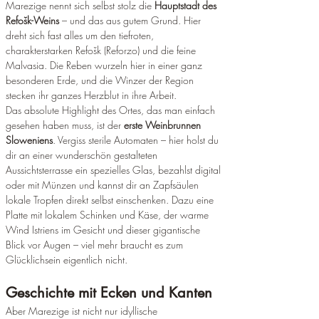
Marezige nennt sich selbst stolz die 
Hauptstadt des 
Refošk-Weins
 – und das aus gutem Grund. Hier 
dreht sich fast alles um den tiefroten, 
charakterstarken Refošk (Reforzo) und die feine 
Malvasia. Die Reben wurzeln hier in einer ganz 
besonderen Erde, und die Winzer der Region 
stecken ihr ganzes Herzblut in ihre Arbeit.
Das absolute Highlight des Ortes, das man einfach 
gesehen haben muss, ist der 
erste Weinbrunnen 
Sloweniens
. Vergiss sterile Automaten – hier holst du 
dir an einer wunderschön gestalteten 
Aussichtsterrasse ein spezielles Glas, bezahlst digital 
oder mit Münzen und kannst dir an Zapfsäulen 
lokale Tropfen direkt selbst einschenken. Dazu eine 
Platte mit lokalem Schinken und Käse, der warme 
Wind Istriens im Gesicht und dieser gigantische 
Blick vor Augen – viel mehr braucht es zum 
Glücklichsein eigentlich nicht.
Geschichte mit Ecken und Kanten
Aber Marezige ist nicht nur idyllische 