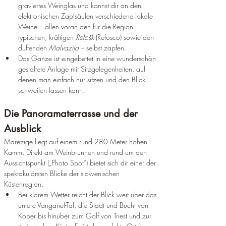
graviertes Weinglas und kannst dir an den 
elektronischen Zapfsäulen verschiedene lokale 
Weine – allen voran den für die Region 
typischen, kräftigen 
Refošk
 (Refosco) sowie den 
duftenden 
Malvazija
 – selbst zapfen.
Das Ganze ist eingebettet in eine wunderschön 
gestaltete Anlage mit Sitzgelegenheiten, auf 
denen man einfach nur sitzen und den Blick 
schweifen lassen kann.
Die Panoramaterrasse und der 
Ausblick
Marezige liegt auf einem rund 280 Meter hohen 
Kamm. Direkt am Weinbrunnen und rund um den 
Aussichtspunkt („Photo Spot“) bietet sich dir einer der 
spektakulärsten Blicke der slowenischen 
Küstenregion.
Bei klarem Wetter reicht der Blick weit über das 
untere Vanganel-Tal, die Stadt und Bucht von 
Koper bis hinüber zum Golf von Triest und zur 