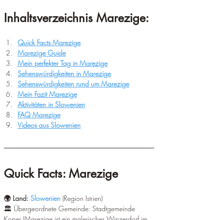
Inhaltsverzeichnis Marezige:
Quick Facts Marezige
Marezige Guide
Mein perfekter Tag in Marezige
Sehenswürdigkeiten in Marezige
Sehenswürdigkeiten rund um Marezige
Mein Fazit Marezige
Aktivitäten in Slowenien
FAQ Marezige
Videos aus Slowenien
Quick Facts: Marezige
🌍 Land: 
Slowenien
 (Region Istrien) 
🏛️ Übergeordnete Gemeinde: Stadtgemeinde 
Koper (Marezige ist ein malerisches Winzerdorf im 