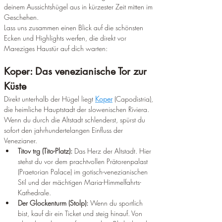
deinem Aussichtshügel aus in kürzester Zeit mitten im 
Geschehen.
Lass uns zusammen einen Blick auf die schönsten 
Ecken und Highlights werfen, die direkt vor 
Mareziges Haustür auf dich warten:  
Koper: Das venezianische Tor zur 
Küste
Direkt unterhalb der Hügel liegt 
Koper
 (Capodistria), 
die heimliche Hauptstadt der slowenischen Riviera. 
Wenn du durch die Altstadt schlenderst, spürst du 
sofort den jahrhundertelangen Einfluss der 
Venezianer.
Titov trg (Tito-Platz):
 Das Herz der Altstadt. Hier 
stehst du vor dem prachtvollen Prätorenpalast 
(Praetorian Palace) im gotisch-venezianischen 
Stil und der mächtigen Maria-Himmelfahrts-
Kathedrale.  
Der Glockenturm (Stolp):
 Wenn du sportlich 
bist, kauf dir ein Ticket und steig hinauf. Von 