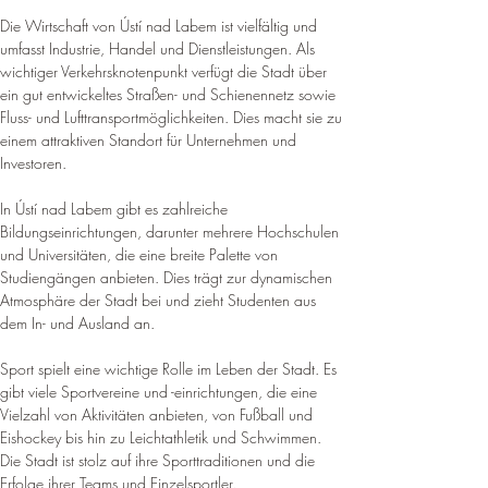
Die Wirtschaft von Ústí nad Labem ist vielfältig und 
umfasst Industrie, Handel und Dienstleistungen. Als 
wichtiger Verkehrsknotenpunkt verfügt die Stadt über 
ein gut entwickeltes Straßen- und Schienennetz sowie 
Fluss- und Lufttransportmöglichkeiten. 
Dies macht sie zu 
einem attraktiven Standort für Unternehmen und 
Investoren
.
In Ústí nad Labem gibt es zahlreiche 
Bildungseinrichtungen, darunter mehrere Hochschulen 
und Universitäten, die eine breite Palette von 
Studiengängen anbieten. 
Dies trägt zur dynamischen 
Atmosphäre der Stadt bei und zieht Studenten aus 
dem In- und Ausland an
.
Sport spielt eine wichtige Rolle im Leben der Stadt. Es 
gibt viele Sportvereine und -einrichtungen, die eine 
Vielzahl von Aktivitäten anbieten, von Fußball und 
Eishockey bis hin zu Leichtathletik und Schwimmen. 
Die Stadt ist stolz auf ihre Sporttraditionen und die 
Erfolge ihrer Teams und Einzelsportler
.