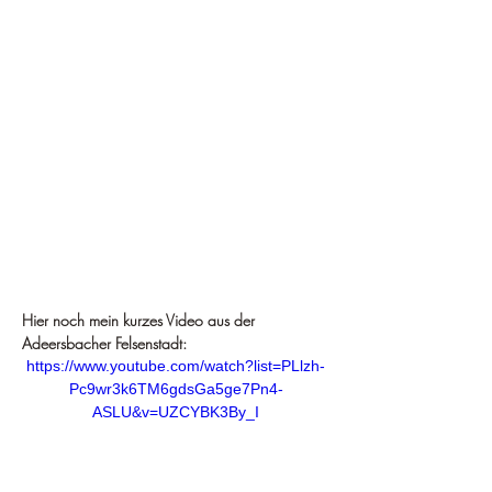
Hier noch mein kurzes Video aus der 
Adeersbacher Felsenstadt:
https://www.youtube.com/watch?list=PLlzh-
Pc9wr3k6TM6gdsGa5ge7Pn4-
ASLU&v=UZCYBK3By_I