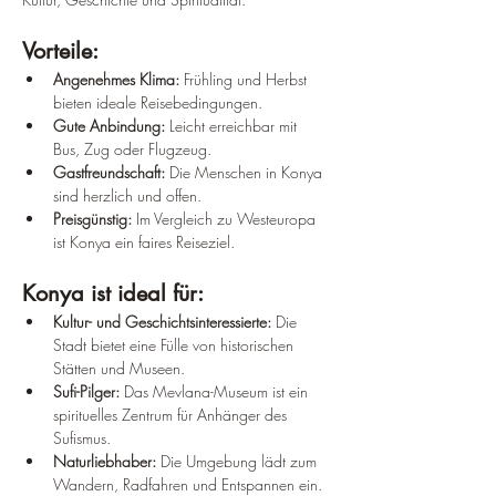
Vorteile:
Angenehmes Klima:
 Frühling und Herbst 
bieten ideale Reisebedingungen.
Gute Anbindung:
 Leicht erreichbar mit 
Bus, Zug oder Flugzeug.
Gastfreundschaft:
 Die Menschen in Konya 
sind herzlich und offen.
Preisgünstig:
 Im Vergleich zu Westeuropa 
ist Konya ein faires Reiseziel.
Konya ist ideal für:
Kultur- und Geschichtsinteressierte:
 Die 
Stadt bietet eine Fülle von historischen 
Stätten und Museen.
Sufi-Pilger:
 Das Mevlana-Museum ist ein 
spirituelles Zentrum für Anhänger des 
Sufismus.
Naturliebhaber:
 Die Umgebung lädt zum 
Wandern, Radfahren und Entspannen ein.