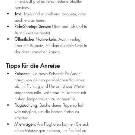
Innenstadt gibt es verschiedene Shuttle-
Services.
Taxi:
 Taxis sind schnell und bequem, aber 
auch etwas teurer.
Ride-Sharing-Dienste:
 Uber und Lyft sind in 
Austin weit verbreitet.
Öffentlicher Nahverkehr:
 Austin verfügt 
über ein Busnetz, mit dem du viele Orte in 
der Stadt erreichen kannst.
Tipps für die Anreise
Reisezeit:
 Die beste Reisezeit für Austin 
hängt von deinen persönlichen Vorlieben 
ab. Im Frühling und Herbst ist das Wetter 
angenehm mild, während im Sommer mit 
hohen Temperaturen zu rechnen ist.
Flugbuchung:
 Buche deine Flüge so früh 
wie möglich, um die besten Preise zu 
erhalten.
Mietwagen:
Am Flughafen können Sie sich 
einen Mietwagen nehmen, um flexibel zu 