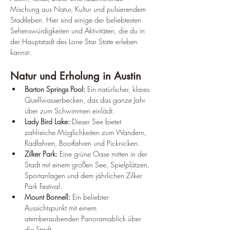
Mischung aus Natur, Kultur und pulsierendem 
Stadtleben. Hier sind einige der beliebtesten 
Sehenswürdigkeiten und Aktivitäten, die du in 
der Hauptstadt des Lone Star State erleben 
kannst:
Natur und Erholung in Austin
Barton Springs Pool:
 Ein natürlicher, klares 
Quellwasserbecken, das das ganze Jahr 
über zum Schwimmen einlädt.
Lady Bird Lake:
 Dieser See bietet 
zahlreiche Möglichkeiten zum Wandern, 
Radfahren, Bootfahren und Picknicken.
Zilker Park:
 Eine grüne Oase mitten in der 
Stadt mit einem großen See, Spielplätzen, 
Sportanlagen und dem jährlichen Zilker 
Park Festival.
Mount Bonnell:
 Ein beliebter 
Aussichtspunkt mit einem 
atemberaubenden Panoramablick über 
die Stadt.