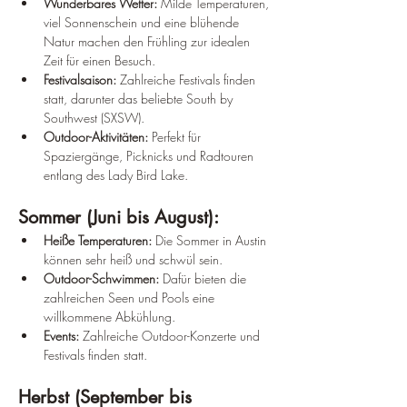
Wunderbares Wetter:
 Milde Temperaturen, 
viel Sonnenschein und eine blühende 
Natur machen den Frühling zur idealen 
Zeit für einen Besuch.
Festivalsaison:
 Zahlreiche Festivals finden 
statt, darunter das beliebte South by 
Southwest (SXSW).
Outdoor-Aktivitäten:
 Perfekt für 
Spaziergänge, Picknicks und Radtouren 
entlang des Lady Bird Lake.
Sommer (Juni bis August):
Heiße Temperaturen:
 Die Sommer in Austin 
können sehr heiß und schwül sein.
Outdoor-Schwimmen:
 Dafür bieten die 
zahlreichen Seen und Pools eine 
willkommene Abkühlung.
Events:
 Zahlreiche Outdoor-Konzerte und 
Festivals finden statt.
Herbst (September bis 