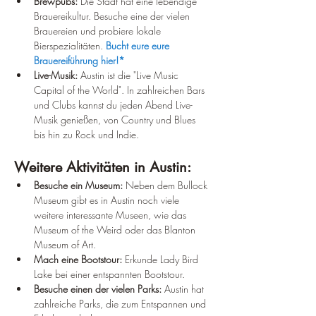
Brewpubs:
 Die Stadt hat eine lebendige 
Brauereikultur. Besuche eine der vielen 
Brauereien und probiere lokale 
Bierspezialitäten. 
Bucht eure eure 
Brauereiführung hier!*
Live-Musik:
 Austin ist die "Live Music 
Capital of the World". In zahlreichen Bars 
und Clubs kannst du jeden Abend Live-
Musik genießen, von Country und Blues 
bis hin zu Rock und Indie.
Weitere Aktivitäten in Austin:
Besuche ein Museum:
 Neben dem Bullock 
Museum gibt es in Austin noch viele 
weitere interessante Museen, wie das 
Museum of the Weird oder das Blanton 
Museum of Art.
Mach eine Bootstour:
 Erkunde Lady Bird 
Lake bei einer entspannten Bootstour.
Besuche einen der vielen Parks:
 Austin hat 
zahlreiche Parks, die zum Entspannen und 