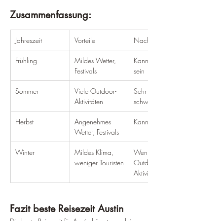
Zusammenfassung:
Jahreszeit
Vorteile
Nachteile
Frühling
Mildes Wetter, 
Kann regnerisch 
Festivals
sein
Sommer
Viele Outdoor-
Sehr heiß und 
Aktivitäten
schwül
Herbst
Angenehmes 
Kann windig sein
Wetter, Festivals
Winter
Mildes Klima, 
Weniger 
weniger Touristen
Outdoor-
Aktivitäten
Fazit beste Reisezeit Austin