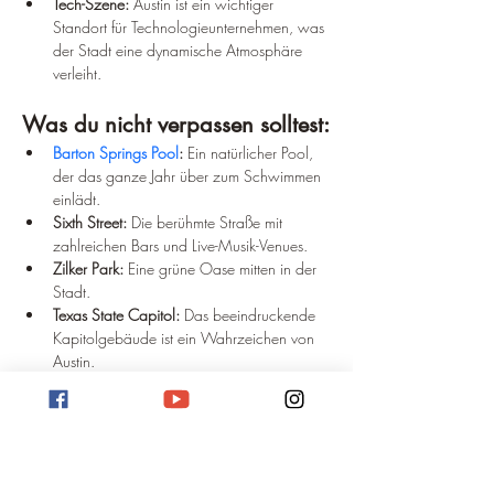
Tech-Szene:
 Austin ist ein wichtiger 
Standort für Technologieunternehmen, was 
der Stadt eine dynamische Atmosphäre 
verleiht.
Was du nicht verpassen solltest:
Barton Springs Pool
:
 Ein natürlicher Pool, 
der das ganze Jahr über zum Schwimmen 
einlädt.
Sixth Street:
 Die berühmte Straße mit 
zahlreichen Bars und Live-Musik-Venues.
Zilker Park:
 Eine grüne Oase mitten in der 
Stadt.
Texas State Capitol:
 Das beeindruckende 
Kapitolgebäude ist ein Wahrzeichen von 
Austin.
Congress Avenue Bridge:
 Hier kannst du 
Zeuge eines beeindruckenden 
Naturspektakels werden: Millionen von 
Fledermäusen, die jeden Abend aus unter 
der Brücke liegenden Höhlen schwärmen.