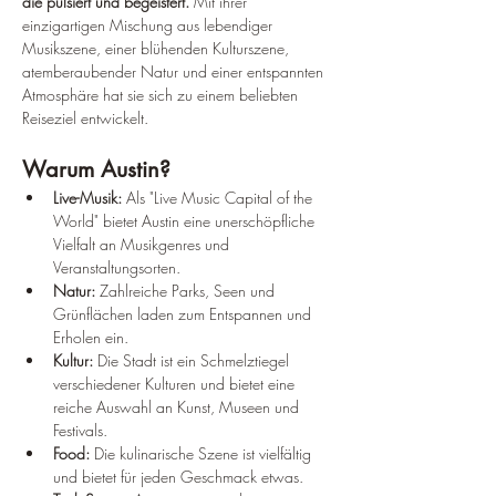
die pulsiert und begeistert.
 Mit ihrer 
einzigartigen Mischung aus lebendiger 
Musikszene, einer blühenden Kulturszene, 
atemberaubender Natur und einer entspannten 
Atmosphäre hat sie sich zu einem beliebten 
Reiseziel entwickelt.
Warum Austin?
Live-Musik:
 Als "Live Music Capital of the 
World" bietet Austin eine unerschöpfliche 
Vielfalt an Musikgenres und 
Veranstaltungsorten.
Natur:
 Zahlreiche Parks, Seen und 
Grünflächen laden zum Entspannen und 
Erholen ein.
Kultur:
 Die Stadt ist ein Schmelztiegel 
verschiedener Kulturen und bietet eine 
reiche Auswahl an Kunst, Museen und 
Festivals.
Food:
 Die kulinarische Szene ist vielfältig 
und bietet für jeden Geschmack etwas.