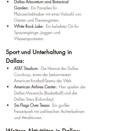
Dallas Arboretum and Botanical 
Garden:
  Ein Paradies für 
Pflanzenliebhaber mit einer Vielzahl von 
Gärten und Themengärten.
White Rock Lake:
  Ein beliebter Ort für 
Spaziergänge, Joggen und 
Wassersportarten.
Sport und Unterhaltung in 
Dallas:
AT&T Stadium:
  Die Heimat der Dallas 
Cowboys, eines der bekanntesten 
American-Football-Teams der Welt.
American Airlines Center:
  Hier spielen die 
Dallas Mavericks (Basketball) und die 
Dallas Stars (Eishockey).
Six Flags Over Texas:
  Ein großer 
Freizeitpark mit zahlreichen Achterbahnen 
und Attraktionen.