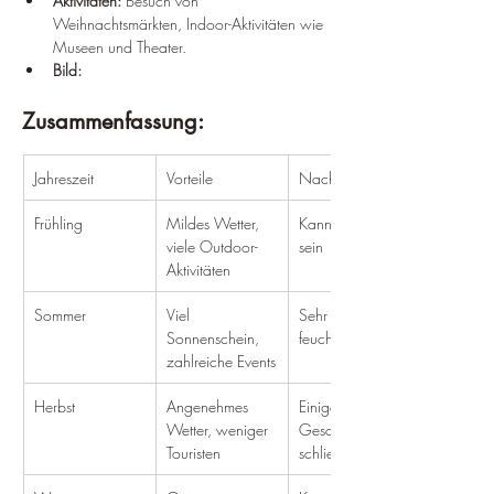
Aktivitäten:
 Besuch von 
Weihnachtsmärkten, Indoor-Aktivitäten wie 
Museen und Theater.
Bild:
Zusammenfassung:
Jahreszeit
Vorteile
Nachteile
Frühling
Mildes Wetter, 
Kann regnerisch 
viele Outdoor-
sein
Aktivitäten
Sommer
Viel 
Sehr heiß und 
Sonnenschein, 
feucht
zahlreiche Events
Herbst
Angenehmes 
Einige 
Wetter, weniger 
Geschäfte 
Touristen
schließen früher