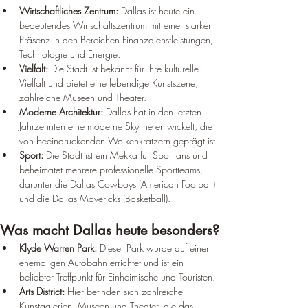
Wirtschaftliches Zentrum:
 Dallas ist heute ein 
bedeutendes Wirtschaftszentrum mit einer starken 
Präsenz in den Bereichen Finanzdienstleistungen, 
Technologie und Energie.
Vielfalt:
 Die Stadt ist bekannt für ihre kulturelle 
Vielfalt und bietet eine lebendige Kunstszene, 
zahlreiche Museen und Theater.
Moderne Architektur:
 Dallas hat in den letzten 
Jahrzehnten eine moderne Skyline entwickelt, die 
von beeindruckenden Wolkenkratzern geprägt ist.
Sport:
 Die Stadt ist ein Mekka für Sportfans und 
beheimatet mehrere professionelle Sportteams, 
darunter die Dallas Cowboys (American Football) 
und die Dallas Mavericks (Basketball).
Was macht Dallas heute besonders?
Klyde Warren Park:
 Dieser Park wurde auf einer 
ehemaligen Autobahn errichtet und ist ein 
beliebter Treffpunkt für Einheimische und Touristen.
Arts District:
 Hier befinden sich zahlreiche 
Kunstgalerien, Museen und Theater, die das 