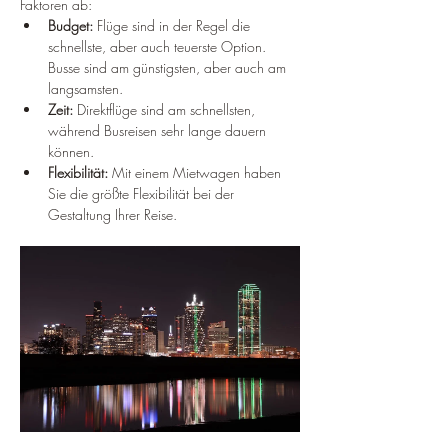
Faktoren ab:
Budget:
 Flüge sind in der Regel die 
schnellste, aber auch teuerste Option. 
Busse sind am günstigsten, aber auch am 
langsamsten.
Zeit:
 Direktflüge sind am schnellsten, 
während Busreisen sehr lange dauern 
können.
Flexibilität:
 Mit einem Mietwagen haben 
Sie die größte Flexibilität bei der 
Gestaltung Ihrer Reise.