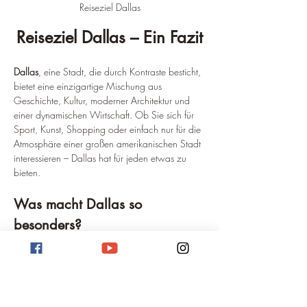
Reiseziel Dallas
Reiseziel Dallas – Ein Fazit
Dallas
, eine Stadt, die durch Kontraste besticht, 
bietet eine einzigartige Mischung aus 
Geschichte, Kultur, moderner Architektur und 
einer dynamischen Wirtschaft. Ob Sie sich für 
Sport, Kunst, Shopping oder einfach nur für die 
Atmosphäre einer großen amerikanischen Stadt 
interessieren – Dallas hat für jeden etwas zu 
bieten.
Was macht Dallas so 
besonders?
Vielfalt:
 Dallas ist eine äußerst vielfältige 
Stadt mit einer großen Anzahl von Kulturen 
und Lebensweisen.
Wirtschaft:
 Als bedeutendes 
Wirtschaftszentrum bietet Dallas zahlreiche 