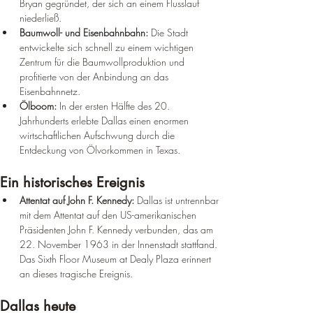
Bryan gegründet, der sich an einem Flusslauf 
niederließ.
Baumwoll- und Eisenbahnbahn:
 Die Stadt 
entwickelte sich schnell zu einem wichtigen 
Zentrum für die Baumwollproduktion und 
profitierte von der Anbindung an das 
Eisenbahnnetz.
Ölboom:
 In der ersten Hälfte des 20. 
Jahrhunderts erlebte Dallas einen enormen 
wirtschaftlichen Aufschwung durch die 
Entdeckung von Ölvorkommen in Texas.
Ein historisches Ereignis
Attentat auf John F. Kennedy:
 Dallas ist untrennbar 
mit dem Attentat auf den US-amerikanischen 
Präsidenten John F. Kennedy verbunden, das am 
22. November 1963 in der Innenstadt stattfand. 
Das Sixth Floor Museum at Dealy Plaza erinnert 
an dieses tragische Ereignis.
Dallas heute