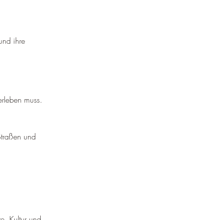
und ihre 
rleben muss.
Straßen und 
e, Kultur und 