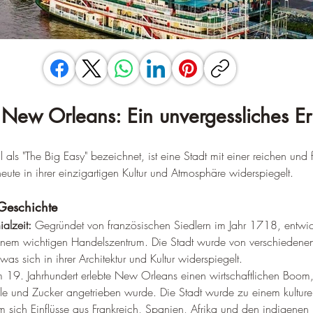
 New Orleans: Ein unvergessliches Er
 als "The Big Easy" bezeichnet, ist eine Stadt mit einer reichen und
eute in ihrer einzigartigen Kultur und Atmosphäre widerspiegelt.
 Geschichte
alzeit:
 Gegründet von französischen Siedlern im Jahr 1718, entwi
einem wichtigen Handelszentrum. Die Stadt wurde von verschiedene
as sich in ihrer Architektur und Kultur widerspiegelt.
m 19. Jahrhundert erlebte New Orleans einen wirtschaftlichen Boom
e und Zucker angetrieben wurde. Die Stadt wurde zu einem kulturel
m sich Einflüsse aus Frankreich, Spanien, Afrika und den indigenen 