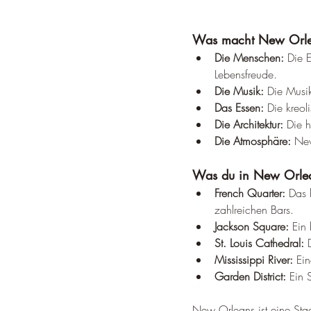
Was macht New Orle
Die Menschen:
 Die 
Lebensfreude.
Die Musik:
 Die Musik
Das Essen:
 Die kreol
Die Architektur:
 Die h
Die Atmosphäre:
 New
Was du in New Orlean
French Quarter:
 Das 
zahlreichen Bars.
Jackson Square:
 Ein
St. Louis Cathedral:
 
Mississippi River:
 Ein
Garden District:
 Ein 
New Orleans ist eine Stad