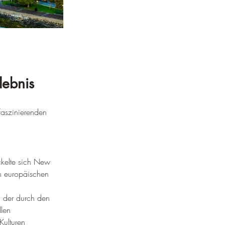
lebnis
 faszinierenden 
ckelte sich New 
n europäischen 
, der durch den 
len 
Kulturen 