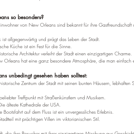
ans so besonders?
Einwohner von New Orleans sind bekannt für ihre Gastfreundschaft 
 ist allgegenwärtig und prägt das Leben der Stadt.
ische Küche ist ein Fest für die Sinne.
istorische Architektur verleiht der Stadt einen einzigartigen Charme.
 Orleans hat eine ganz besondere Atmosphäre, die man einfach e
s unbedingt gesehen haben solltest:
historische Zentrum der Stadt mit seinen bunten Häusern, lebhaften 
 beliebter Treffpunkt mit Straßenkünstlern und Musikern.
Die älteste Kathedrale der USA.
e Bootsfahrt auf dem Fluss ist ein unvergessliches Erlebnis.
Stadtteil mit prächtigen Villen im viktorianischen Stil.
t, die ihre Besucher mit ihrer einzigartigen Mischung aus Geschicht