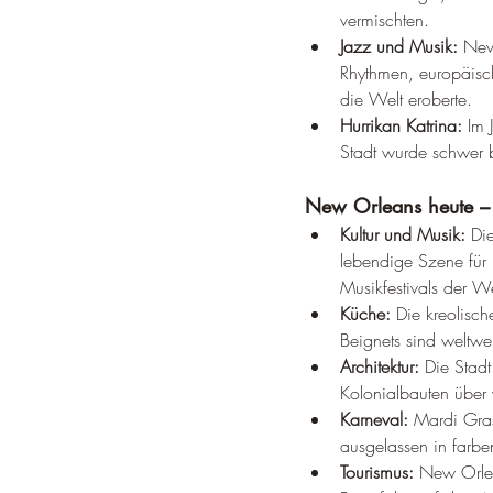
vermischten.
Jazz und Musik:
 New
Rhythmen, europäisc
die Welt eroberte.
Hurrikan Katrina:
 Im
Stadt wurde schwer b
New Orleans heute – 
Kultur und Musik:
 Di
lebendige Szene für 
Musikfestivals der We
Küche:
 Die kreolis
Beignets sind weltwe
Architektur:
 Die Stadt
Kolonialbauten über
Karneval:
 Mardi Gras
ausgelassen in farb
Tourismus:
 New Orlea