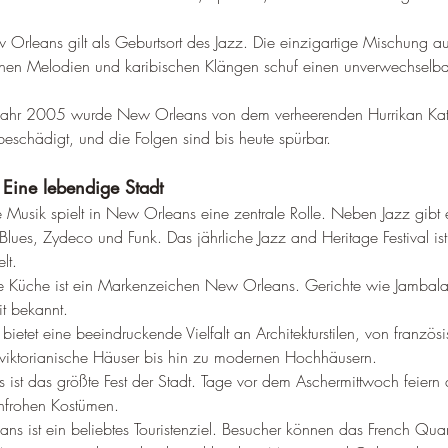
 Orleans gilt als Geburtsort des Jazz. Die einzigartige Mischung au
hen Melodien und karibischen Klängen schuf einen unverwechselbare
 Jahr 2005 wurde New Orleans von dem verheerenden Hurrikan Katri
eschädigt, und die Folgen sind bis heute spürbar.
Eine lebendige Stadt
e Musik spielt in New Orleans eine zentrale Rolle. Neben Jazz gibt 
Blues, Zydeco und Funk. Das jährliche Jazz and Heritage Festival ist
lt.
che Küche ist ein Markenzeichen New Orleans. Gerichte wie Jamba
it bekannt.
 bietet eine beeindruckende Vielfalt an Architekturstilen, von französ
 viktorianische Häuser bis hin zu modernen Hochhäusern.
 ist das größte Fest der Stadt. Tage vor dem Aschermittwoch feier
enfrohen Kostümen.
ns ist ein beliebtes Touristenziel. Besucher können das French Quar