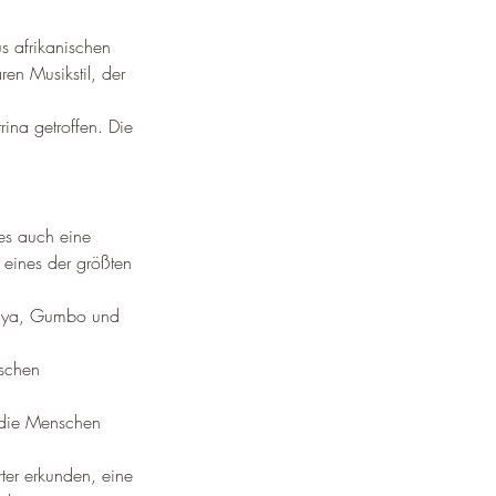
s afrikanischen 
n Musikstil, der 
na getroffen. Die 
es auch eine 
 eines der größten 
laya, Gumbo und 
ischen 
n die Menschen 
ter erkunden, eine 