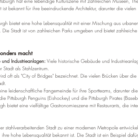
ittsburgh hat eine lebendige Kulturszene mit zahlreichen Museen, Th
 ist bekannt für ihre beeindruckende Architektur, darunter die vielen
burgh bietet eine hohe Lebensqualität mit einer Mischung aus urbane
. Die Stadt ist von zahlreichen Parks umgeben und bietet zahlreiche
sonders macht
 und Industrieanlagen:
 Viele historische Gebäude und Industrieanla
r Stadt als Stahlzentrum.
wird oft als "City of Bridges" bezeichnet. Die vielen Brücken über die 
dt.
eine leidenschaftliche Fangemeinde für ihre Sportteams, darunter die 
die Pittsburgh Penguins (Eishockey) und die Pittsburgh Pirates (Baseba
urgh bietet eine vielfältige Gastronomieszene mit Restaurants, die int
ner stahlverarbeitenden Stadt zu einer modernen Metropole entwickelt,
d ihre hohe Lebensqualität bekannt ist. Die Stadt ist ein Beispiel dafü