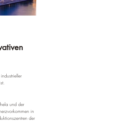
vativen 
ndustrieller 
st.
ahela und der 
enerzvorkommen in 
uktionszentren der 