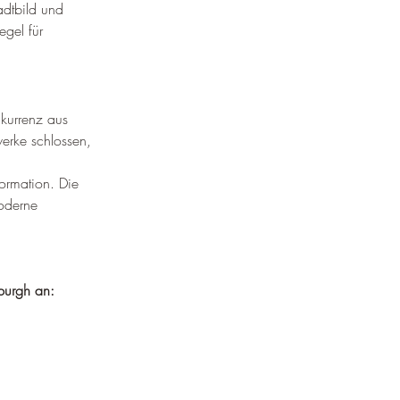
dtbild und 
egel für 
nkurrenz aus 
erke schlossen, 
formation. Die 
oderne 
sburgh an: