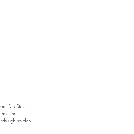
¡
ion. Die Stadt 
igenz und 
ttsburgh spielen 