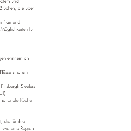
eatern und 
 Brücken, die über 
m Flair und 
 Möglichkeiten für 
gen erinnern an 
Flüsse sind ein 
Pittsburgh Steelers 
ll).
ernationale Küche 
 die für ihre 
r, wie eine Region 