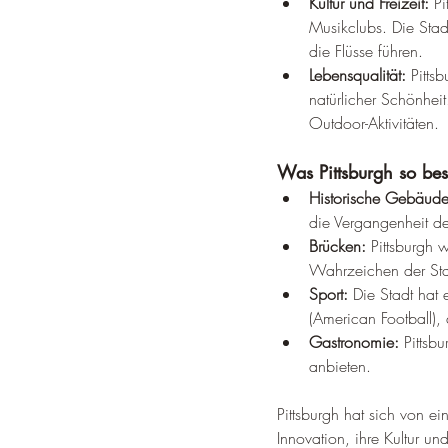
Kultur und Freizeit:
 P
Musikclubs. Die Stadt
die Flüsse führen.
Lebensqualität:
 Pitts
natürlicher Schönheit
Outdoor-Aktivitäten.
Was Pittsburgh so be
Historische Gebäude
die Vergangenheit de
Brücken:
 Pittsburgh 
Wahrzeichen der Sta
Sport:
 Die Stadt hat 
(American Football), 
Gastronomie:
 Pittsb
anbieten.
Pittsburgh hat sich von ei
Innovation, ihre Kultur un