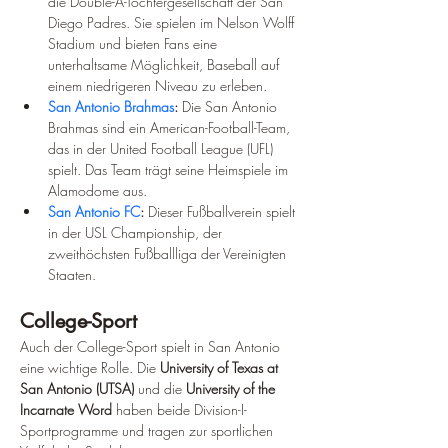
die Double-A-Tochtergesellschaft der San 
Diego Padres. Sie spielen im Nelson Wolff 
Stadium und bieten Fans eine 
unterhaltsame Möglichkeit, Baseball auf 
einem niedrigeren Niveau zu erleben.
San Antonio Brahmas
:
 Die San Antonio 
Brahmas sind ein American-Football-Team, 
das in der United Football League (UFL) 
spielt. Das Team trägt seine Heimspiele im 
Alamodome aus.
San Antonio FC
:
 Dieser Fußballverein spielt 
in der USL Championship, der 
zweithöchsten Fußballliga der Vereinigten 
Staaten.
College-Sport
Auch der College-Sport spielt in San Antonio 
eine wichtige Rolle. Die 
University of Texas at 
San Antonio (UTSA)
 und die 
University of the 
Incarnate Word
 haben beide Division-I-
Sportprogramme und tragen zur sportlichen 