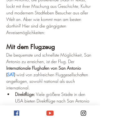
lockt mit ihrer Mischung aus Geschichte, Kultur 
und modernem Stadtleben Besucher aus aller 
Welt an. Aber wie kommt man am besten 
dorthin? Hier sind die gängigsten 
Anreisemöglichkeiten:
Mit dem Flugzeug
Die bequemste und schnellste Möglichkeit, San 
Antonio zu erreichen, ist der Flug. Der 
Internationale Flughafen von San Antonio 
(
SAT
)
 wird von zahlreichen Fluggesellschaften 
angeflogen, sowohl national als auch 
international.
Direktflüge:
 Viele größere Städte in den 
USA bieten Direktflüge nach San Antonio 
an.
Umsteigeflüge:
 Von Deutschland aus sind 
in der Regel Umsteigeflüge über 
Drehkreuze wie 
Atlanta
, 
Chicago
 oder 
Dallas
 notwendig.