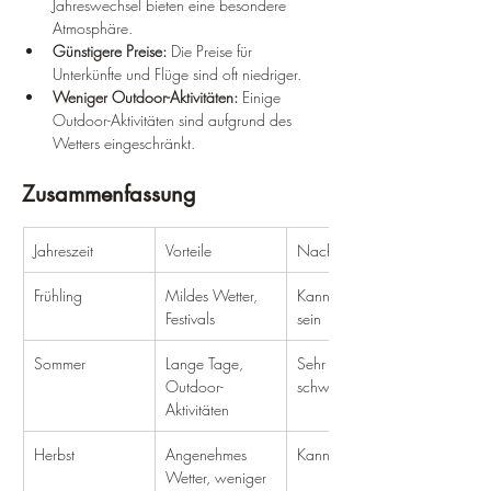
Jahreswechsel bieten eine besondere 
Atmosphäre.
Günstigere Preise:
 Die Preise für 
Unterkünfte und Flüge sind oft niedriger.
Weniger Outdoor-Aktivitäten:
 Einige 
Outdoor-Aktivitäten sind aufgrund des 
Wetters eingeschränkt.
Zusammenfassung
Jahreszeit
Vorteile
Nachteile
Frühling
Mildes Wetter, 
Kann regnerisch 
Festivals
sein
Sommer
Lange Tage, 
Sehr heiß und 
Outdoor-
schwül
Aktivitäten
Herbst
Angenehmes 
Kann windig sein
Wetter, weniger 