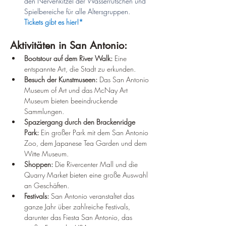
den Nervenkitzel der Wasserrutschen und 
Spielbereiche für alle Altersgruppen. 
Tickets gibt es hier!*
Aktivitäten in San Antonio:
Bootstour auf dem River Walk:
 Eine 
entspannte Art, die Stadt zu erkunden.
Besuch der Kunstmuseen:
 Das San Antonio 
Museum of Art und das McNay Art 
Museum bieten beeindruckende 
Sammlungen.
Spaziergang durch den Brackenridge 
Park:
 Ein großer Park mit dem San Antonio 
Zoo, dem Japanese Tea Garden und dem 
Witte Museum.
Shoppen:
 Die Rivercenter Mall und die 
Quarry Market bieten eine große Auswahl 
an Geschäften.
Festivals:
 San Antonio veranstaltet das 
ganze Jahr über zahlreiche Festivals, 
darunter das Fiesta San Antonio, das 