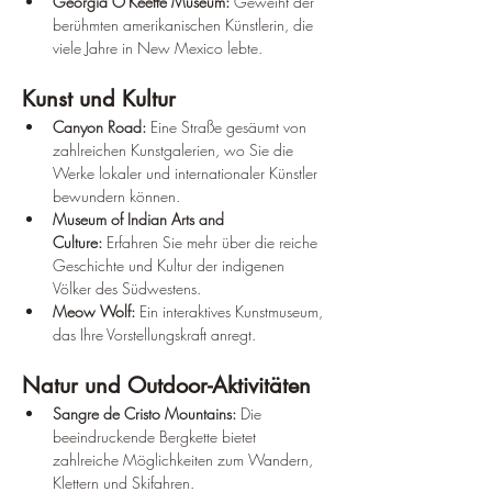
¡
Georgia O'Keeffe Museum:
 Geweiht der 
berühmten amerikanischen Künstlerin, die 
viele Jahre in New Mexico lebte.
Kunst und Kultur
Canyon Road:
 Eine Straße gesäumt von 
zahlreichen Kunstgalerien, wo Sie die 
Werke lokaler und internationaler Künstler 
bewundern können.
Museum of Indian Arts and 
Culture:
 Erfahren Sie mehr über die reiche 
Geschichte und Kultur der indigenen 
Völker des Südwestens.
Meow Wolf:
 Ein interaktives Kunstmuseum, 
das Ihre Vorstellungskraft anregt.
Natur und Outdoor-Aktivitäten
Sangre de Cristo Mountains:
 Die 
beeindruckende Bergkette bietet 
zahlreiche Möglichkeiten zum Wandern, 
Klettern und Skifahren.