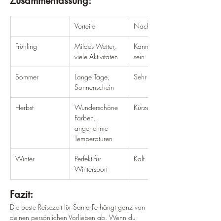
Zusammenfassung:
Vorteile
Nachteile
Frühling
Mildes Wetter, 
Kann regnerisch 
viele Aktivitäten
sein
Sommer
Lange Tage, 
Sehr heiß
Sonnenschein
Herbst
Wunderschöne 
Kürzere Tage
Farben, 
angenehme 
Temperaturen
Winter
Perfekt für 
Kalt
Wintersport
Fazit: 
Die beste Reisezeit für Santa Fe hängt ganz von 
deinen persönlichen Vorlieben ab. Wenn du 