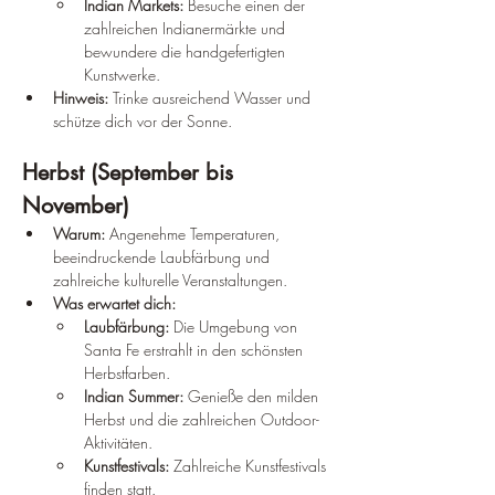
Indian Markets:
 Besuche einen der 
zahlreichen Indianermärkte und 
bewundere die handgefertigten 
Kunstwerke.
Hinweis:
 Trinke ausreichend Wasser und 
schütze dich vor der Sonne.
Herbst (September bis 
November)
Warum:
 Angenehme Temperaturen, 
beeindruckende Laubfärbung und 
zahlreiche kulturelle Veranstaltungen.
Was erwartet dich:
Laubfärbung:
 Die Umgebung von 
Santa Fe erstrahlt in den schönsten 
Herbstfarben.
Indian Summer:
 Genieße den milden 
Herbst und die zahlreichen Outdoor-
Aktivitäten.
Kunstfestivals:
 Zahlreiche Kunstfestivals 
finden statt.