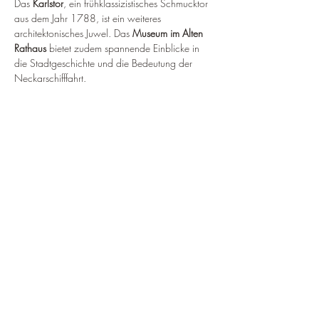
Das 
Karlstor
, ein frühklassizistisches Schmucktor 
aus dem Jahr 1788, ist ein weiteres 
architektonisches Juwel. Das 
Museum im Alten 
Rathaus
 bietet zudem spannende Einblicke in 
die Stadtgeschichte und die Bedeutung der 
Neckarschifffahrt.