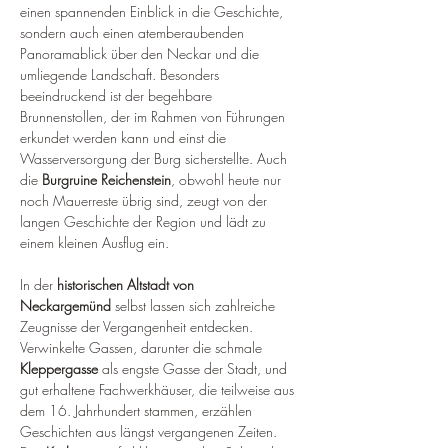
einen spannenden Einblick in die Geschichte, 
sondern auch einen atemberaubenden 
Panoramablick über den Neckar und die 
umliegende Landschaft. Besonders 
beeindruckend ist der begehbare 
Brunnenstollen, der im Rahmen von Führungen 
erkundet werden kann und einst die 
Wasserversorgung der Burg sicherstellte. Auch 
die 
Burgruine Reichenstein
, obwohl heute nur 
noch Mauerreste übrig sind, zeugt von der 
langen Geschichte der Region und lädt zu 
einem kleinen Ausflug ein.
In der 
historischen Altstadt von 
Neckargemünd
 selbst lassen sich zahlreiche 
Zeugnisse der Vergangenheit entdecken. 
Verwinkelte Gassen, darunter die schmale 
Kleppergasse
 als engste Gasse der Stadt, und 
gut erhaltene Fachwerkhäuser, die teilweise aus 
dem 16. Jahrhundert stammen, erzählen 
Geschichten aus längst vergangenen Zeiten. 