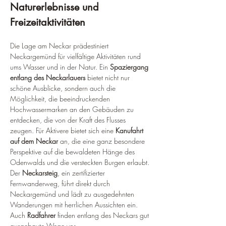
Naturerlebnisse und 
Freizeitaktivitäten
Die Lage am Neckar prädestiniert 
Neckargemünd für vielfältige Aktivitäten rund 
ums Wasser und in der Natur. Ein 
Spaziergang 
entlang des Neckarlauers
 bietet nicht nur 
schöne Ausblicke, sondern auch die 
Möglichkeit, die beeindruckenden 
Hochwassermarken an den Gebäuden zu 
entdecken, die von der Kraft des Flusses 
zeugen. Für Aktivere bietet sich eine 
Kanufahrt 
auf dem Neckar
 an, die eine ganz besondere 
Perspektive auf die bewaldeten Hänge des 
Odenwalds und die versteckten Burgen erlaubt. 
Der 
Neckarsteig
, ein zertifizierter 
Fernwanderweg, führt direkt durch 
Neckargemünd und lädt zu ausgedehnten 
Wanderungen mit herrlichen Aussichten ein. 
Auch 
Radfahrer
 finden entlang des Neckars gut 
ausgebaute Wege vor.