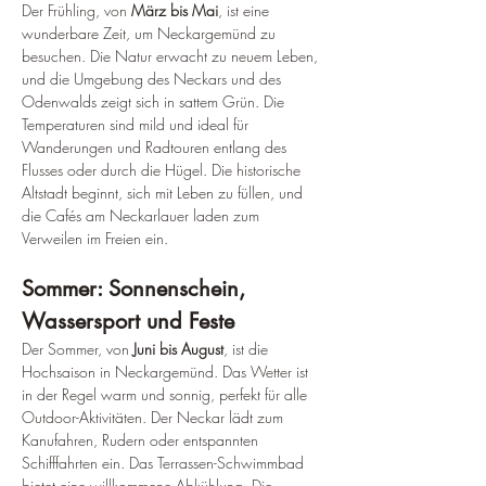
Der Frühling, von 
März bis Mai
, ist eine 
wunderbare Zeit, um Neckargemünd zu 
besuchen. Die Natur erwacht zu neuem Leben, 
und die Umgebung des Neckars und des 
Odenwalds zeigt sich in sattem Grün. Die 
Temperaturen sind mild und ideal für 
Wanderungen und Radtouren entlang des 
Flusses oder durch die Hügel. Die historische 
Altstadt beginnt, sich mit Leben zu füllen, und 
die Cafés am Neckarlauer laden zum 
Verweilen im Freien ein.
Sommer: Sonnenschein, 
Wassersport und Feste
Der Sommer, von 
Juni bis August
, ist die 
Hochsaison in Neckargemünd. Das Wetter ist 
in der Regel warm und sonnig, perfekt für alle 
Outdoor-Aktivitäten. Der Neckar lädt zum 
Kanufahren, Rudern oder entspannten 
Schifffahrten ein. Das Terrassen-Schwimmbad 
bietet eine willkommene Abkühlung. Die 