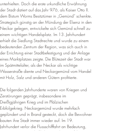
unterhielten. Doch die erste urkundliche Erwähnung 
der Stadt datiert auf das Jahr 976, als Kaiser Otto II. 
dem Bistum Worms Besitztümer in „Gemünd“ schenkte. 
Strategisch günstig an der Mündung der Elsenz in den 
Neckar gelegen, entwickelte sich Gemünd schnell zu 
einem wichtigen Handelsplatz. Im 13. Jahrhundert 
erhielt die Siedlung Stadtrechte und wurde zu einem 
bedeutenden Zentrum der Region, was sich auch in 
der Errichtung einer Stadtbefestigung und der Anlage 
eines Marktplatzes zeigte. Die Blütezeit der Stadt war 
im Spätmittelalter, als der Neckar als wichtige 
Wasserstraße diente und Neckargemünd vom Handel 
mit Holz, Salz und anderen Gütern profitierte.
Die folgenden Jahrhunderte waren von Kriegen und 
Zerstörungen geprägt, insbesondere im 
Dreißigjährigen Krieg und im Pfälzischen 
Erbfolgekrieg. Neckargemünd wurde mehrfach 
geplündert und in Brand gesteckt, doch die Bewohner 
bauten ihre Stadt immer wieder auf. Im 19. 
Jahrhundert verlor die Flussschifffahrt an Bedeutung, 