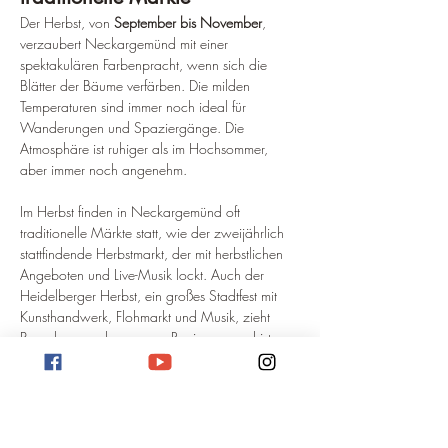
Der Herbst, von 
September bis November
, 
verzaubert Neckargemünd mit einer 
spektakulären Farbenpracht, wenn sich die 
Blätter der Bäume verfärben. Die milden 
Temperaturen sind immer noch ideal für 
Wanderungen und Spaziergänge. Die 
Atmosphäre ist ruhiger als im Hochsommer, 
aber immer noch angenehm.
Im Herbst finden in Neckargemünd oft 
traditionelle Märkte statt, wie der zweijährlich 
stattfindende Herbstmarkt, der mit herbstlichen 
Angeboten und Live-Musik lockt. Auch der 
Heidelberger Herbst, ein großes Stadtfest mit 
Kunsthandwerk, Flohmarkt und Musik, zieht 
Besucher aus der ganzen Region an und ist von 
Neckargemünd aus leicht zu erreichen. Diese 
Jahreszeit ist ideal für Liebhaber von 
Naturfotografie und regionalen Spezialitäten.
Winter: Besinnlichkeit und 