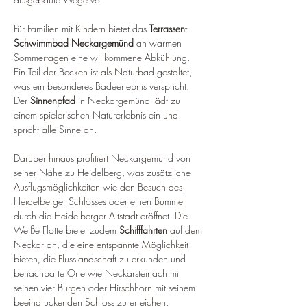
Für Familien mit Kindern bietet das 
Terrassen-
Schwimmbad Neckargemünd
 an warmen 
Sommertagen eine willkommene Abkühlung. 
Ein Teil der Becken ist als Naturbad gestaltet, 
was ein besonderes Badeerlebnis verspricht. 
Der 
Sinnenpfad
 in Neckargemünd lädt zu 
einem spielerischen Naturerlebnis ein und 
spricht alle Sinne an.
Darüber hinaus profitiert Neckargemünd von 
seiner Nähe zu Heidelberg, was zusätzliche 
Ausflugsmöglichkeiten wie den Besuch des 
Heidelberger Schlosses oder einen Bummel 
durch die Heidelberger Altstadt eröffnet. Die 
Weiße Flotte bietet zudem 
Schifffahrten
 auf dem 
Neckar an, die eine entspannte Möglichkeit 
bieten, die Flusslandschaft zu erkunden und 
benachbarte Orte wie Neckarsteinach mit 
seinen vier Burgen oder Hirschhorn mit seinem 
beeindruckenden Schloss zu erreichen.