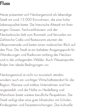
Fluss
Heute präsentiert sich Neckargemünd als lebendige 
Stadt mit rund 13.000 Einwohnern, die eine hohe 
Lebensqualität bietet. Die historische Altstadt mit ihren 
engen Gassen, Fachwerkhäusern und der 
Neckarbrücke lädt zum Bummeln und Verweilen ein. 
Zahlreiche Cafés und Restaurants säumen die 
Uferpromenade und bieten einen malerischen Blick auf 
den Fluss. Die Stadt ist ein beliebter Ausgangspunkt für 
Wanderungen und Radtouren entlang des Neckars 
und in die umliegenden Wälder. Auch Wassersportler 
finden hier ideale Bedingungen vor.
Neckargemünd ist nicht nur touristisch attraktiv, 
sondern auch ein wichtiger Wirtschaftsstandort für die 
Region. Kleinere und mittlere Unternehmen sind hier 
angesiedelt, und die Nähe zu Heidelberg und 
Mannheim bietet weitere berufliche Perspektiven. Die 
Stadt verfügt über eine gute Infrastruktur mit Schulen, 
Kindergärten und Freizeiteinrichtungen. Das kulturelle 