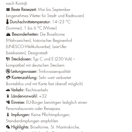
nach Kortrijk 
📅 Beste Reisezeit: 
Mai bis September 
(angenehmes Wetter für Stadt- und Radtouren) 
🌡️ Durchschnittstemperatur:
 14–23 °C 
(Sommer), 1 bis 6 °C (Winter) 
🏔️ Besonderheiten: 
Die Broeltürme 
(Wahrzeichen), historischer Beginenhof 
(UNESCO-Weltkulturerbe), Leie-Ufer 
(Leiekaaien), Designstadt 
🔌 Steckdosen:
 Typ C und E (230 Volt) – 
kompatibel mit deutschen Steckern 
🚰 Leitungswasser: 
Trinkwasserqualität 
💳 Kartenzahlung: 
Sehr weit verbreitet 
(kontaktlos und mit Karte fast überall möglich) 
🚗 Verkehr: 
Rechtsverkehr 
📱 Ländervorwahl: 
+32 
🛂 Einreise:
 EU-Bürger benötigen lediglich einen 
Personalausweis oder Reisepass 
💉 Impfungen:
 Keine Pflichtimpfungen; 
Standardimpfungen empfohlen 
🦜 Highlights:
 Broeltürme, St. Martinskirche, 