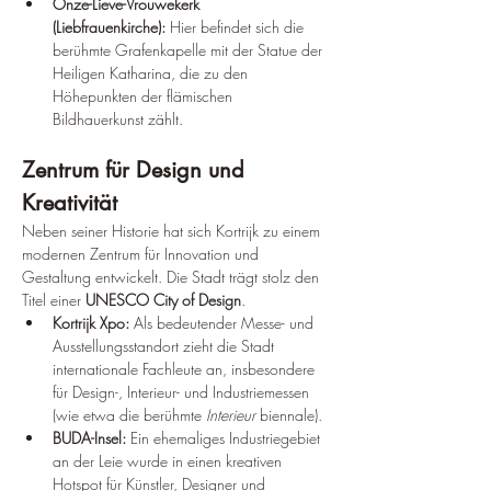
Onze-Lieve-Vrouwekerk 
(Liebfrauenkirche):
 Hier befindet sich die 
berühmte Grafenkapelle mit der Statue der 
Heiligen Katharina, die zu den 
Höhepunkten der flämischen 
Bildhauerkunst zählt.
Zentrum für Design und 
Kreativität
Neben seiner Historie hat sich Kortrijk zu einem 
modernen Zentrum für Innovation und 
Gestaltung entwickelt. Die Stadt trägt stolz den 
Titel einer 
UNESCO City of Design
.
Kortrijk Xpo:
 Als bedeutender Messe- und 
Ausstellungsstandort zieht die Stadt 
internationale Fachleute an, insbesondere 
für Design-, Interieur- und Industriemessen 
(wie etwa die berühmte 
Interieur
 biennale).
BUDA-Insel:
 Ein ehemaliges Industriegebiet 
an der Leie wurde in einen kreativen 
Hotspot für Künstler, Designer und 