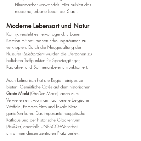
Filmemacher verwandelt. Hier pulsiert das 
moderne, urbane Leben der Stadt.
Moderne Lebensart und Natur
Kortrijk versteht es hervorragend, urbanen 
Komfort mit naturnahen Erholungsräumen zu 
verknüpfen. Durch die Neugestaltung der 
Flussufer (
Leieborden
) wurden die Uferzonen zu 
beliebten Treffpunkten für Spaziergänger, 
Radfahrer und Sonnenanbeter umfunktioniert.
Auch kulinarisch hat die Region einiges zu 
bieten: Gemütliche Cafés auf dem historischen 
Grote Markt
 (Großen Markt) laden zum 
Verweilen ein, wo man traditionelle belgische 
Waffeln, Pommes frites und lokale Biere 
genießen kann. Das imposante neugotische 
Rathaus und der historische Glockenturm 
(
Belfried
, ebenfalls UNESCO-Welterbe) 
umrahmen diesen zentralen Platz perfekt.