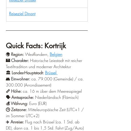
Reiseziel Dinant
Quick Facts: Kortrijk
🌍 Region:
 Westflandern, 
Belgien
🏰 Charakter: 
Historische Leiestadt mit reicher 
Textiltradition und moderner Architektur 
🏛️ Landes-Hauptstadt: 
Brüssel 
👥 Einwohner:
 ca. 79.000 (Gemeinde) / ca. 
300.000 (Arrondissement) 
📏 Höhe: 
ca. 16 m über dem Meeresspiegel 
🗣️ Amtssprache: 
Niederländisch (Flämisch) 
💰 Währung:
 Euro (EUR) 
🕒 Zeitzone:
 Mitteleuropäische Zeit (UTC+1 / 
im Sommer UTC+2) 
✈️ Anreise: 
Flug nach Brüssel (ca. 1 Std. ab 
DE), dann ca. 1 bis 1,5 Std. Fahrt (Zug/Auto) 