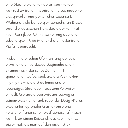
eine Stadt bietet einen derart spannenden 
Kontrast zwischen historischem Erbe, moderner 
Design-Kultur und gemütlicher Lebensart. 
Während viele bei Belgien zunächst an Brüssel 
oder die klassischen Kunststädte denken, hat 
mich Kortrijk vor Ort mit seiner unglaublichen 
Lebendigkeit, Kreativität und architektonischen 
Vielfalt überrascht.
Neben malerischen Ufern entlang der Leie 
erwarten dich versteckte Beginenhöfe, ein 
charmantes historisches Zentrum mit 
gemütlichen Cafés, spektakuläre Architektur-
Highlights wie die Broeltürme und ein 
lebendiges Stadtleben, das zum Verweilen 
einlädt. Gerade dieser Mix aus bewegter 
Leinen-Geschichte, aufstrebender Design-Kultur, 
exzellenter regionaler Gastronomie und 
herzlicher flandrischer Gastfreundschaft macht 
Kortrijk zu einem Reiseziel, das weit mehr zu 
bieten hat, als man auf den ersten Blick 