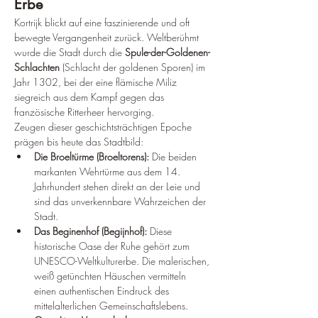
Erbe
Kortrijk blickt auf eine faszinierende und oft 
bewegte Vergangenheit zurück. Weltberühmt 
wurde die Stadt durch die 
Spule-der-Goldenen-
Schlachten
 (Schlacht der goldenen Sporen) im 
Jahr 1302, bei der eine flämische Miliz 
siegreich aus dem Kampf gegen das 
französische Ritterheer hervorging.
Zeugen dieser geschichtsträchtigen Epoche 
prägen bis heute das Stadtbild:
Die Broeltürme (Broeltorens):
 Die beiden 
markanten Wehrtürme aus dem 14. 
Jahrhundert stehen direkt an der Leie und 
sind das unverkennbare Wahrzeichen der 
Stadt.
Das Beginenhof (Begijnhof):
 Diese 
historische Oase der Ruhe gehört zum 
UNESCO-Weltkulturerbe. Die malerischen, 
weiß getünchten Häuschen vermitteln 
einen authentischen Eindruck des 
mittelalterlichen Gemeinschaftslebens.