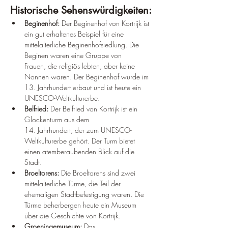
Historische Sehenswürdigkeiten:
Beginenhof:
 Der Beginenhof von Kortrijk ist 
ein gut erhaltenes Beispiel für eine 
mittelalterliche Beginenhofsiedlung. Die 
Beginen waren eine Gruppe von 
Frauen, die religiös lebten, aber keine 
Nonnen waren. Der Beginenhof wurde im 
13. Jahrhundert erbaut und ist heute ein 
UNESCO-Weltkulturerbe.
Belfried:
 Der Belfried von Kortrijk ist ein 
Glockenturm aus dem 
14. Jahrhundert, der zum UNESCO-
Weltkulturerbe gehört. Der Turm bietet 
einen atemberaubenden Blick auf die 
Stadt.
Broeltorens:
 Die Broeltorens sind zwei 
mittelalterliche Türme, die Teil der 
ehemaligen Stadtbefestigung waren. Die 
Türme beherbergen heute ein Museum 
über die Geschichte von Kortrijk.
Groeningemuseum:
 Das 