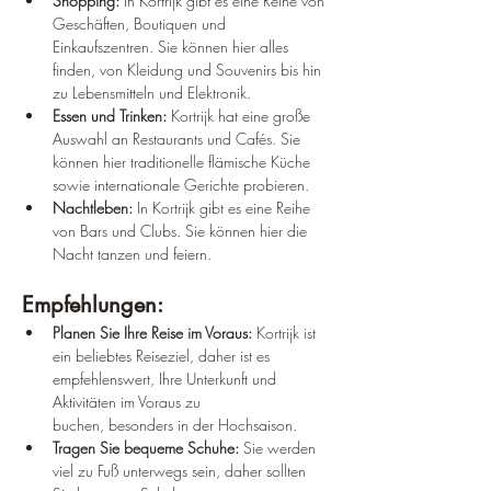
Shopping:
 In Kortrijk gibt es eine Reihe von 
Geschäften, Boutiquen und 
Einkaufszentren. Sie können hier alles 
finden, von Kleidung und Souvenirs bis hin 
zu Lebensmitteln und Elektronik.
Essen und Trinken:
 Kortrijk hat eine große 
Auswahl an Restaurants und Cafés. Sie 
können hier traditionelle flämische Küche 
sowie internationale Gerichte probieren.
Nachtleben:
 In Kortrijk gibt es eine Reihe 
von Bars und Clubs. Sie können hier die 
Nacht tanzen und feiern.
Empfehlungen:
Planen Sie Ihre Reise im Voraus:
 Kortrijk ist 
ein beliebtes Reiseziel, daher ist es 
empfehlenswert, Ihre Unterkunft und 
Aktivitäten im Voraus zu 
buchen, besonders in der Hochsaison.
Tragen Sie bequeme Schuhe:
 Sie werden 
viel zu Fuß unterwegs sein, daher sollten 