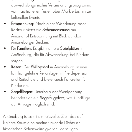
abwechslungsreiches Veranstaltungsprogramm, 
von traditionellen Festen über Märkte bis hin zu 
kulturellen Events.
Entspannung:
 Nach einer Wanderung oder 
Radtour bietet die 
Scheunensauna
 am 
Amanahof Entspannung mit Blick auf das 
Amöneburger Becken.
Für Familien:
 Es gibt mehrere 
Spielplätze
 in 
Amöneburg, die für Abwechslung bei Kindern 
sorgen.
Reiten:
 Der 
Philippshof
 in Amöneburg ist eine 
familiär geführte Reitanlage mit Pferdepension 
und Reitschule und bietet auch Ponyreiten für 
Kinder an.
Segelfliegen:
 Unterhalb der Wenigenburg 
befindet sich ein 
Segelflugplatz
, wo Rundflüge 
auf Anfrage möglich sind.
Amöneburg ist somit ein reizvolles Ziel, das auf 
kleinem Raum eine beeindruckende Dichte an 
historischen Sehenswürdigkeiten, vielfältigen 