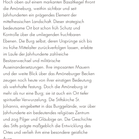
Hoch oben auf einem markanten Basaltkegel thront 
die Amöneburg, weithin sichtbar und seit 
Jahrhunderten ein prägendes Element der 
mittelhessischen Landschaft. Dieser strategisch 
bedeutsame Ort bot schon früh Schutz und 
Kontrolle über die umliegenden fruchtbaren 
Ebenen. Die Burg selbst, deren Ursprünge sich bis 
ins frühe Mittelalter zurückverfolgen lassen, erlebte 
im Laufe der Jahrhunderte zahlreiche 
Besitzerwechsel und militärische 
Auseinandersetzungen. Ihre imposanten Mauern 
und der weite Blick über das Amöneburger Becken 
zeugen noch heute von ihrer einstigen Bedeutung 
als wehrhafte Festung. Doch die Amöneburg ist 
mehr als nur eine Burg; sie ist auch ein Ort tiefer 
spiritueller Verwurzelung. Die Stiftskirche St. 
Johannis, eingebettet in das Burggelände, war über 
Jahrhunderte ein bedeutendes religiöses Zentrum 
und zog Pilger und Gläubige an. Die Geschichte 
des Stifts prägte maßgeblich die Entwicklung des 
Ortes und verlieh ihm eine besondere geistliche 
Aura.