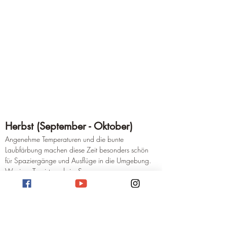
Herbst (September - Oktober)
Angenehme Temperaturen und die bunte 
Laubfärbung machen diese Zeit besonders schön 
für Spaziergänge und Ausflüge in die Umgebung. 
Weniger Touristen als im Sommer.
Winter (November - März)
Ruhige Zeit in Amöneburg. Die Landschaft kann bei 
Schnee ihren eigenen Reiz haben, aber viele 