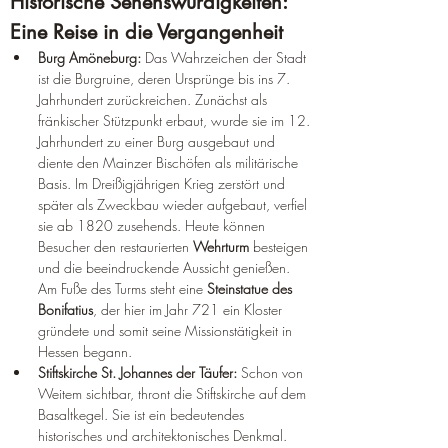
Historische Sehenswürdigkeiten: 
Eine Reise in die Vergangenheit
Burg Amöneburg:
 Das Wahrzeichen der Stadt 
ist die Burgruine, deren Ursprünge bis ins 7. 
Jahrhundert zurückreichen. Zunächst als 
fränkischer Stützpunkt erbaut, wurde sie im 12. 
Jahrhundert zu einer Burg ausgebaut und 
diente den Mainzer Bischöfen als militärische 
Basis. Im Dreißigjährigen Krieg zerstört und 
später als Zweckbau wieder aufgebaut, verfiel 
sie ab 1820 zusehends. Heute können 
Besucher den restaurierten 
Wehrturm
 besteigen 
und die beeindruckende Aussicht genießen. 
Am Fuße des Turms steht eine 
Steinstatue des 
Bonifatius
, der hier im Jahr 721 ein Kloster 
gründete und somit seine Missionstätigkeit in 
Hessen begann.
Stiftskirche St. Johannes der Täufer:
 Schon von 
Weitem sichtbar, thront die Stiftskirche auf dem 
Basaltkegel. Sie ist ein bedeutendes 
historisches und architektonisches Denkmal.