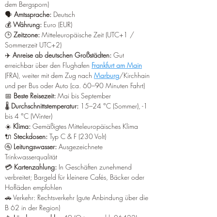
dem Bergsporn)
🗣️ 
Amtssprache:
 Deutsch
💰 
Währung:
 Euro (EUR)
🕒 
Zeitzone:
 Mitteleuropäische Zeit (UTC+1 / 
Sommerzeit UTC+2)
✈️ 
Anreise ab deutschen Großstädten:
 Gut 
erreichbar über den Flughafen 
Frankfurt am Main
(FRA), weiter mit dem Zug nach 
Marburg
/Kirchhain 
und per Bus oder Auto (ca. 60–90 Minuten Fahrt)
📅 
Beste Reisezeit:
 Mai bis September
🌡️ 
Durchschnittstemperatur:
 15–24 °C (Sommer), -1 
bis 4 °C (Winter)
☀️ 
Klima:
 Gemäßigtes Mitteleuropäisches Klima
🔌 
Steckdosen:
 Typ C & F (230 Volt)
🚰 
Leitungswasser:
 Ausgezeichnete 
Trinkwasserqualität
💳 
Kartenzahlung:
 In Geschäften zunehmend 
verbreitet; Bargeld für kleinere Cafés, Bäcker oder 
Hofläden empfohlen
🚗 Verkehr: Rechtsverkehr (gute Anbindung über die 
B 62 in der Region)