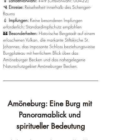
📱 
Ländervorwahl:
 +49 (Ortsvorwahl: 06422)
🛂 
Einreise:
 Reisefreiheit innerhalb des Schengen-
Raums
💉 
Impfungen:
 Keine besonderen Impfungen 
erforderlich; Standardimpfschutz empfohlen
🏰 
Besonderheiten:
 Historische Bergstadt auf einem 
erloschenen Vulkan, die markante Stiftskirche St. 
Johannes, das imposante Schloss beziehungsweise 
Burgplateau mit herrlichem Blick über das 
Amöneburger Becken und das nahegelegene 
Naturschutzgebiet Amöneburger Becken.  
Amöneburg: Eine Burg mit 
Panoramablick und 
spiritueller Bedeutung