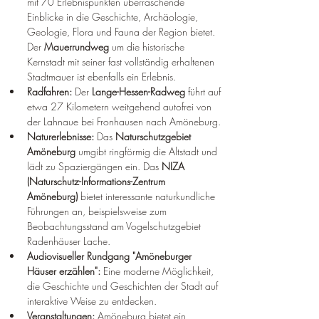
mit 70 Erlebnispunkten überraschende 
Einblicke in die Geschichte, Archäologie, 
Geologie, Flora und Fauna der Region bietet. 
Der 
Mauerrundweg
 um die historische 
Kernstadt mit seiner fast vollständig erhaltenen 
Stadtmauer ist ebenfalls ein Erlebnis.
Radfahren:
 Der 
Lange-Hessen-Radweg
 führt auf 
etwa 27 Kilometern weitgehend autofrei von 
der Lahnaue bei Fronhausen nach Amöneburg.
Naturerlebnisse:
 Das 
Naturschutzgebiet 
Amöneburg
 umgibt ringförmig die Altstadt und 
lädt zu Spaziergängen ein. Das 
NIZA 
(Naturschutz-Informations-Zentrum 
Amöneburg)
 bietet interessante naturkundliche 
Führungen an, beispielsweise zum 
Beobachtungsstand am Vogelschutzgebiet 
Radenhäuser Lache.
Audiovisueller Rundgang "Amöneburger 
Häuser erzählen":
 Eine moderne Möglichkeit, 
die Geschichte und Geschichten der Stadt auf 
interaktive Weise zu entdecken.
Veranstaltungen:
 Amöneburg bietet ein 