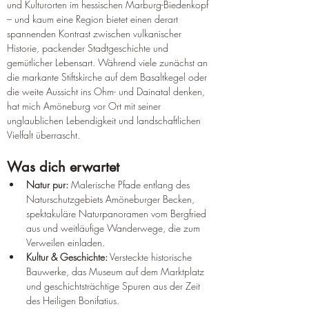
und Kulturorten im hessischen Marburg-Biedenkopf 
– und kaum eine Region bietet einen derart 
spannenden Kontrast zwischen vulkanischer 
Historie, packender Stadtgeschichte und 
gemütlicher Lebensart. Während viele zunächst an 
die markante Stiftskirche auf dem Basaltkegel oder 
die weite Aussicht ins Ohm- und Dainatal denken, 
hat mich Amöneburg vor Ort mit seiner 
unglaublichen Lebendigkeit und landschaftlichen 
Vielfalt überrascht.
Was dich erwartet
Natur pur:
 Malerische Pfade entlang des 
Naturschutzgebiets Amöneburger Becken, 
spektakuläre Naturpanoramen vom Bergfried 
aus und weitläufige Wanderwege, die zum 
Verweilen einladen.
Kultur & Geschichte:
 Versteckte historische 
Bauwerke, das Museum auf dem Marktplatz 
und geschichtsträchtige Spuren aus der Zeit 
des Heiligen Bonifatius.