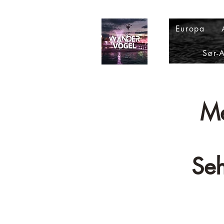
Europa
Sør-
Me
Seh