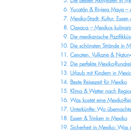
​Die besten Aktivitäten in M
Yucatán & Riviera Maya – de
Mexiko-Stadt: Kultur, Essen
Oaxaca – Mexikos kulinari
Die mexikanische Pazifikkü
Die schönsten Strände in M
Cenoten, Vulkane & Natur
Die perfekte Mexiko-Rundre
​Urlaub mit Kindern in Mexi
Beste Reisezeit für Mexiko
Klima & Wetter nach Regio
Was kostet eine Mexiko-Rei
Unterkünfte: Wo übernacht
Essen & Trinken in Mexiko
Sicherheit in Mexiko: Was 