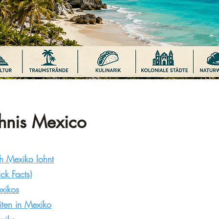
chnis Mexico
h Mexiko lohnt
ck Facts)
xikos
iten in Mexiko