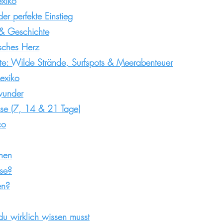
exiko
r perfekte Einstieg
 & Geschichte
sches Herz
ste: Wilde Strände, Surfspots & Meerabenteuer
exiko
wunder
ise (7, 14 & 21 Tage)
co
nen
se?
en?
du wirklich wissen musst