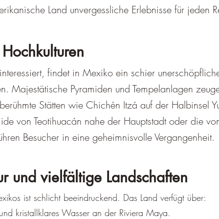
rikanische Land unvergessliche Erlebnisse für jeden 
r Hochkulturen
nteressiert, findet in Mexiko ein schier unerschöpflic
n. Majestätische Pyramiden und Tempelanlagen zeuge
erühmte Stätten wie Chichén Itzá auf der Halbinsel Y
e von Teotihuacán nahe der Hauptstadt oder die vo
ühren Besucher in eine geheimnisvolle Vergangenheit.
r und vielfältige Landschaften
exikos ist schlicht beeindruckend. Das Land verfügt über:
nd kristallklares Wasser an der Riviera Maya.