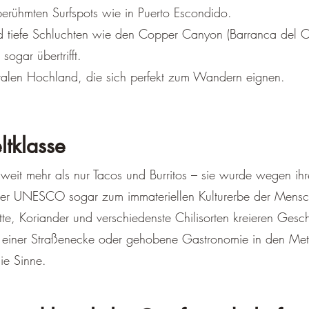
erühmten Surfspots wie in Puerto Escondido.
d tiefe Schluchten wie den Copper Canyon (Barranca del 
ogar übertrifft.
ralen Hochland, die sich perfekt zum Wandern eignen.
ltklasse
weit mehr als nur Tacos und Burritos – sie wurde wegen ihre
der UNESCO sogar zum immateriellen Kulturerbe der Menschh
te, Koriander und verschiedenste Chilisorten kreieren Ge
n einer Straßenecke oder gehobene Gastronomie in den Metr
die Sinne.