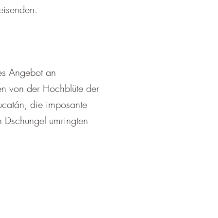
Reisenden.
hes Angebot an
n von der Hochblüte der
ucatán, die imposante
n Dschungel umringten