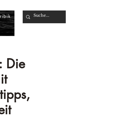
ribik
: Die
it
tipps,
it