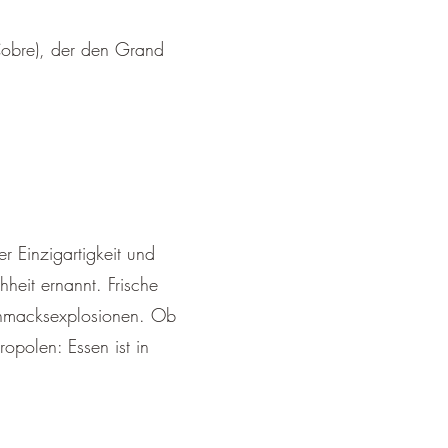
Cobre), der den Grand
r Einzigartigkeit und
eit ernannt. Frische
schmacksexplosionen. Ob
opolen: Essen ist in