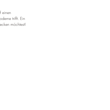
f einen 
rne trifft. Ein 
decken möchtest!