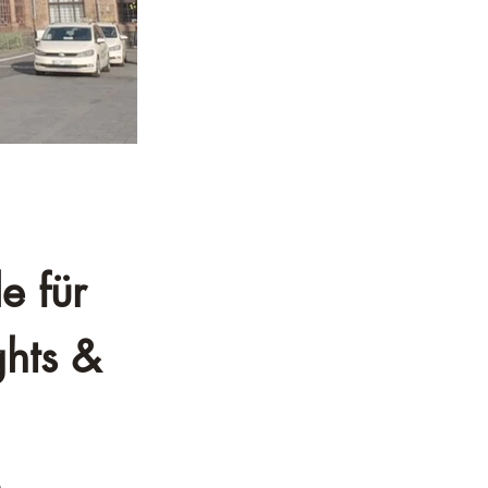
e für 
hts & 