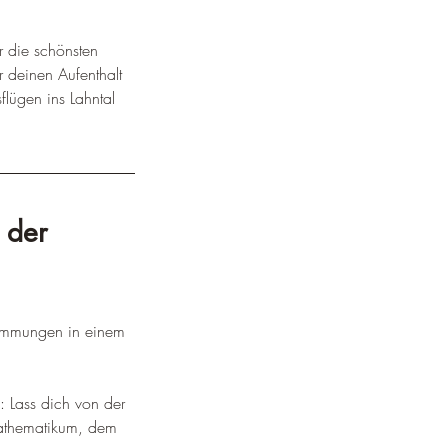
¡
 die schönsten 
r deinen Aufenthalt 
flügen ins Lahntal 
 der 
timmungen in einem 
: Lass dich von der 
Mathematikum, dem 