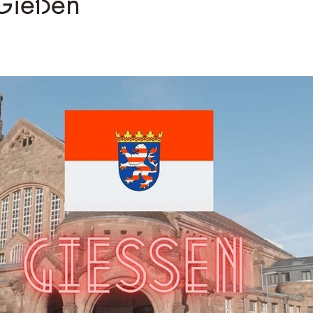
â
 Gießen