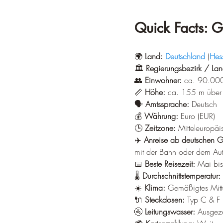
Quick Facts: 
🌍 
Land:
Deutschland
 (
Hes
🏛️ 
Regierungsbezirk / Lan
👥 
Einwohner:
 ca. 90.000
📏 
Höhe:
 ca. 155 m über
🗣️ 
Amtssprache:
 Deutsch
💰 
Währung:
 Euro (EUR)
🕒 
Zeitzone:
 Mitteleuropä
✈️ 
Anreise ab deutschen G
mit der Bahn oder dem Aut
📅 
Beste Reisezeit:
 Mai bi
🌡️ 
Durchschnittstemperatur:
☀️ 
Klima:
 Gemäßigtes Mitt
🔌 
Steckdosen:
 Typ C & F 
🚰 
Leitungswasser:
 Ausgeze