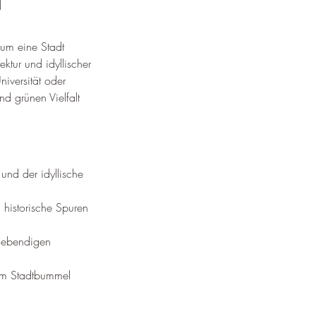
n
um eine Stadt 
ktur und idyllischer 
iversität oder 
d grünen Vielfalt 
und der idyllische 
historische Spuren 
 lebendigen 
em Stadtbummel 