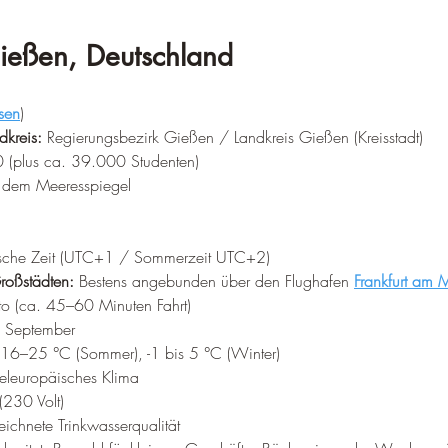
Gießen, Deutschland
sen
)
dkreis:
 Regierungsbezirk Gießen / Landkreis Gießen (Kreisstadt)  
 (plus ca. 39.000 Studenten)  
 dem Meeresspiegel  
ische Zeit (UTC+1 / Sommerzeit UTC+2)
roßstädten:
 Bestens angebunden über den Flughafen 
Frankfurt am 
o (ca. 45–60 Minuten Fahrt)
s September
 16–25 °C (Sommer), -1 bis 5 °C (Winter)
eleuropäisches Klima
(230 Volt)
ichnete Trinkwasserqualität