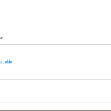
en:
er Fulda