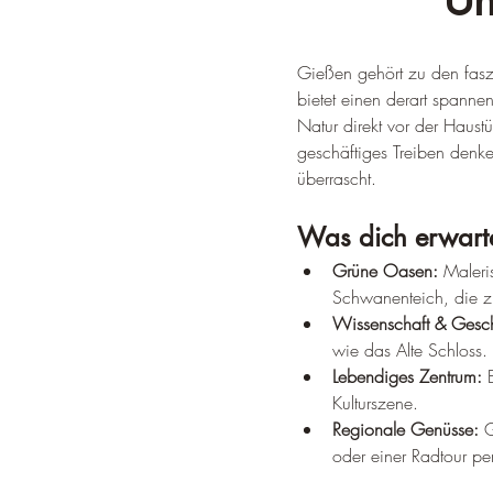
Un
Gießen gehört zu den faszi
bietet einen derart spannen
Natur direkt vor der Haust
geschäftiges Treiben denke
überrascht.
Was dich erwart
Grüne Oasen:
 Maleri
Schwanenteich, die z
Wissenschaft & Gesch
wie das Alte Schloss.
Lebendiges Zentrum:
 
Kulturszene.
Regionale Genüsse:
 
oder einer Radtour pe