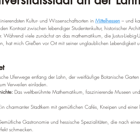
iversitätsstadt an der Lah
nierendsten Kultur- und Wissenschaftsorten in 
Mittelhessen
 – und ka
den Kontrast zwischen lebendiger Studentenkultur, historischer Archite
ür. Während viele zunächst an das mathematikum, die Justus-Liebig-Un
n, hat mich Gießen vor Ort mit seiner unglaublichen Lebendigkeit un
et
sche Uferwege entlang der Lahn, der weitläufige Botanische Garten 
um Verweilen einladen.
ichte:
 Das weltberühmte Mathematikum, faszinierende Museen und 
Ein charmanter Stadtkern mit gemütlichen Cafés, Kneipen und einer
Gemütliche Gastronomie und hessische Spezialitäten, die nach ein
rfekt schmecken.