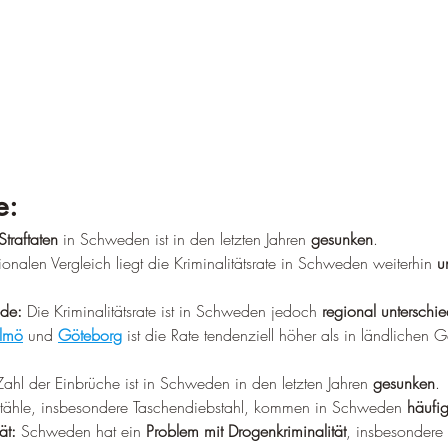
e:
traftaten
 in Schweden ist in den letzten Jahren 
gesunken
.
tionalen Vergleich liegt die Kriminalitätsrate in Schweden weiterhin 
u
ede:
 Die Kriminalitätsrate ist in Schweden jedoch 
regional unterschied
lmö
 und 
Göteborg
 ist die Rate tendenziell höher als in ländlichen
Zahl der Einbrüche ist in Schweden in den letzten Jahren 
gesunken
.
stähle, insbesondere Taschendiebstahl, kommen in Schweden 
häufi
ät:
 Schweden hat ein 
Problem mit Drogenkriminalität
, insbesondere