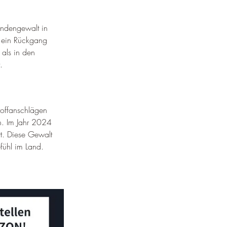
andengewalt in 
– ein Rückgang 
als in den 
.
toffanschlägen 
n. Im Jahr 2024 
rt. Diese Gewalt 
efühl im Land.