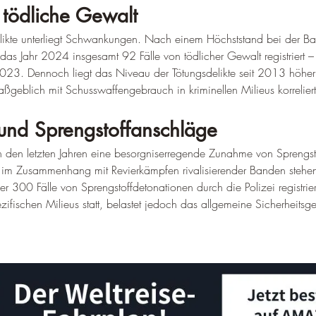
tödliche Gewalt
delikte unterliegt Schwankungen. Nach einem Höchststand bei der B
das Jahr 2024 insgesamt 92 Fälle von tödlicher Gewalt registriert 
23. Dennoch liegt das Niveau der Tötungsdelikte seit 2013 höher 
ßgeblich mit Schusswaffengebrauch in kriminellen Milieus korreliert
und Sprengstoffanschläge
in den letzten Jahren eine besorgniserregende Zunahme von Sprengs
t im Zusammenhang mit Revierkämpfen rivalisierender Banden stehe
r 300 Fälle von Sprengstoffdetonationen durch die Polizei registrie
zifischen Milieus statt, belastet jedoch das allgemeine Sicherheitsg