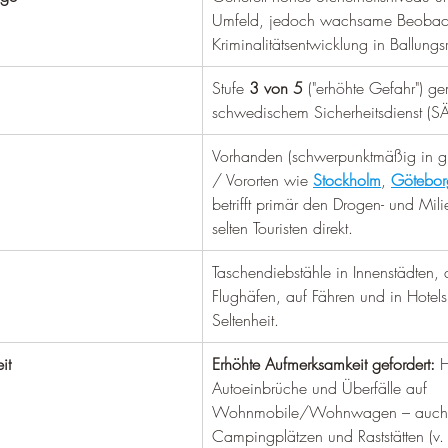
Umfeld, jedoch wachsame Beobach
Kriminalitätsentwicklung in Ballung
Stufe 
3 von 5
 ("erhöhte Gefahr") g
schwedischem Sicherheitsdienst (S
Vorhanden (schwerpunktmäßig in g
/ Vororten wie 
Stockholm
, 
Götebor
betrifft primär den Drogen- und Mili
selten Touristen direkt.
Taschendiebstähle in Innenstädten,
Flughäfen, auf Fähren und in Hotels
Seltenheit.
it
Erhöhte Aufmerksamkeit gefordert:
 
Autoeinbrüche und Überfälle auf 
Wohnmobile/Wohnwagen – auch au
Campingplätzen und Raststätten (v. 