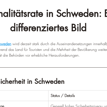
nalitätsrate in Schweden: 
differenziertes Bild
hweden
 wird derzeit stark durch die Auseinandersetzungen innerhalb
end das Land für Touristen und die Mehrheit der Bevölkerung weiterhi
ität die Behörden vor erhebliche Herausforderungen.
Sicherheit in Schweden
Status / Details
age
Generell hohes Sicherheitsniveau un