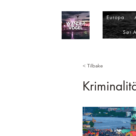
Europa
Sør-
< Tilbake
Kriminali