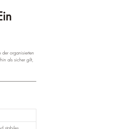
Ein 
 der organisierten 
n als sicher gilt, 
d stabiles 