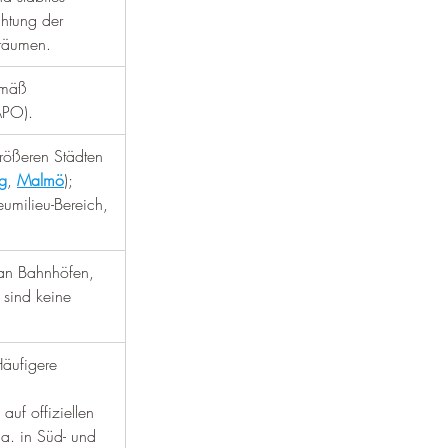
tung der 
sräumen.
emäß 
ÄPO).
rößeren Städten 
g
, 
Malmö
); 
eumilieu-Bereich, 
 an Bahnhöfen, 
 sind keine 
Häufigere 
f offiziellen 
a. in Süd- und 