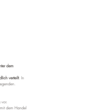
nter dem 
lich verteilt
. In 
 Gegenden.
g
 vor.
 mit dem Handel 