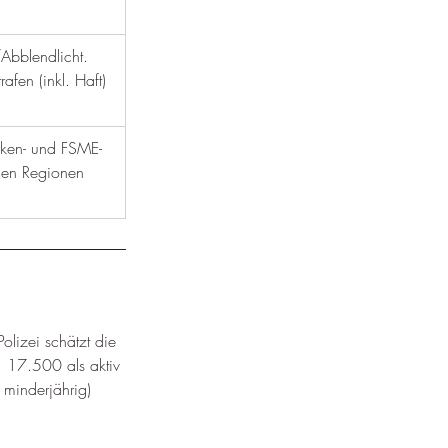
¡
/Abblendlicht. 
trafen (inkl. Haft) 
cken- und FSME-
elen Regionen 
Polizei schätzt die 
 17.500 als aktiv 
 minderjährig) 