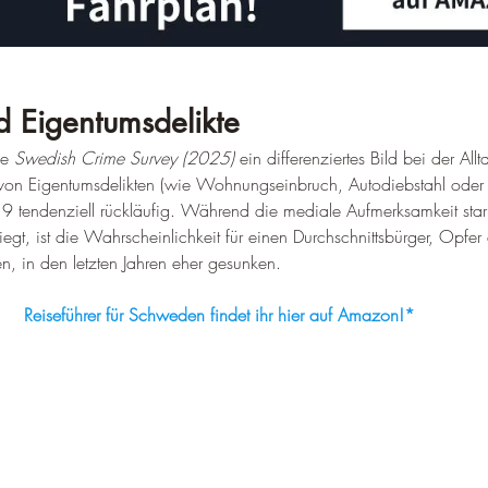
d Eigentumsdelikte
ie 
Swedish Crime Survey (2025)
 ein differenziertes Bild bei der Allt
 von Eigentumsdelikten (wie Wohnungseinbruch, Autodiebstahl oder 
2019 tendenziell rückläufig. Während die mediale Aufmerksamkeit star
gt, ist die Wahrscheinlichkeit für einen Durchschnittsbürger, Opfer 
n, in den letzten Jahren eher gesunken.
Reiseführer für Schweden findet ihr hier auf Amazon!*