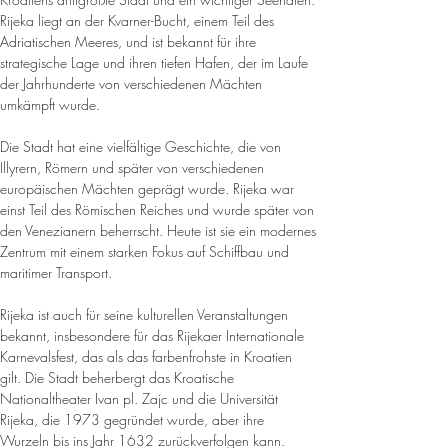
Rijeka liegt an der Kvarner-Bucht, einem Teil des 
Adriatischen Meeres, und ist bekannt für ihre 
strategische Lage und ihren tiefen Hafen, der im Laufe 
der Jahrhunderte von verschiedenen Mächten 
umkämpft wurde
.
Die Stadt hat eine vielfältige Geschichte, die von 
Illyrern, Römern und später von verschiedenen 
europäischen Mächten geprägt wurde. Rijeka war 
einst Teil des Römischen Reiches und wurde später von 
den Venezianern beherrscht. 
Heute ist sie ein modernes 
Zentrum mit einem starken Fokus auf Schiffbau und 
maritimer Transport
.
Rijeka ist auch für seine kulturellen Veranstaltungen 
bekannt, insbesondere für das Rijekaer Internationale 
Karnevalsfest, das als das farbenfrohste in Kroatien 
gilt. Die Stadt beherbergt das Kroatische 
Nationaltheater Ivan pl. 
Zajc und die Universität 
Rijeka, die 1973 gegründet wurde, aber ihre 
Wurzeln bis ins Jahr 1632 zurückverfolgen kann
.