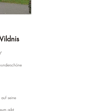
Wildnis
" 
 wunderschöne 
 
auf seine 
seum gibt 