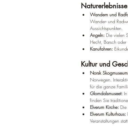
Naturerlebnisse
Wandern und Radfa
Wander- und Radweg
Aussichtspunkten.
Angeln:
 Die vielen
Hecht, Barsch oder 
Kanufahren:
 Erkund
Kultur und Gesc
Norsk Skogmuseum
Norwegen. Interakt
für die ganze Famili
Glomdalsmuseet:
 I
finden Sie traditio
Elverum Kirche:
 Die
Elverum Kulturhaus:
 
Veranstaltungen statt