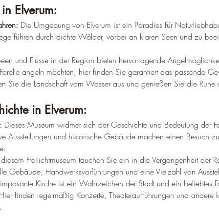
 in Elverum:
hren:
 Die Umgebung von Elverum ist ein Paradies für Naturliebhabe
e führen durch dichte Wälder, vorbei an klaren Seen und zu bee
 Seen und Flüsse in der Region bieten hervorragende Angelmöglichke
Forelle angeln möchten, hier finden Sie garantiert das passende Ge
en Sie die Landschaft vom Wasser aus und genießen Sie die Ruhe d
hichte in Elverum:
:
 Dieses Museum widmet sich der Geschichte und Bedeutung der Fors
ive Ausstellungen und historische Gebäude machen einen Besuch zu
e.
n diesem Freilichtmuseum tauchen Sie ein in die Vergangenheit der R
nelle Gebäude, Handwerksvorführungen und eine Vielzahl von Ausste
 imposante Kirche ist ein Wahrzeichen der Stadt und ein beliebtes F
Hier finden regelmäßig Konzerte, Theateraufführungen und andere ku
.