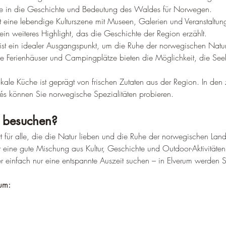
cke in die Geschichte und Bedeutung des Waldes für Norwegen.
et eine lebendige Kulturszene mit Museen, Galerien und Veranstaltun
ein weiteres Highlight, das die Geschichte der Region erzählt.
 ist ein idealer Ausgangspunkt, um die Ruhe der norwegischen Natu
e Ferienhäuser und Campingplätze bieten die Möglichkeit, die See
okale Küche ist geprägt von frischen Zutaten aus der Region. In den 
és können Sie norwegische Spezialitäten probieren.
 besuchen?
Ort für alle, die die Natur lieben und die Ruhe der norwegischen Lan
t eine gute Mischung aus Kultur, Geschichte und Outdoor-Aktivitäten
r einfach nur eine entspannte Auszeit suchen – in Elverum werden S
rum: