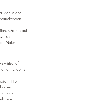
r. Zahlreiche 
indruckenden 
iten. Ob Sie auf 
wässer.
er Natur.
twirtschaft in 
 einem Erlebnis 
egion. Hier 
llungen.
otomotiv.
lturelle 