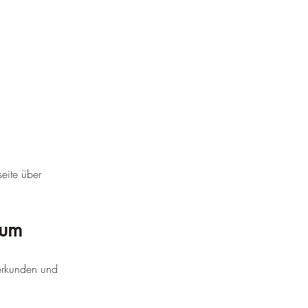
seite über 
rum
erkunden und 