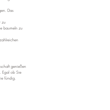
gen. Das 
r zu 
le baumeln zu 
zahlreichen 
dschaft genießen 
. Egal ob Sie 
ie fündig.