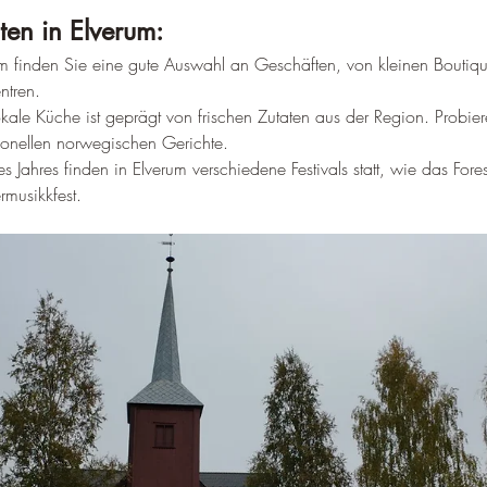
ten in Elverum:
um finden Sie eine gute Auswahl an Geschäften, von kleinen Boutiqu
ntren.
okale Küche ist geprägt von frischen Zutaten aus der Region. Probier
tionellen norwegischen Gerichte.
s Jahres finden in Elverum verschiedene Festivals statt, wie das Fores
musikkfest.