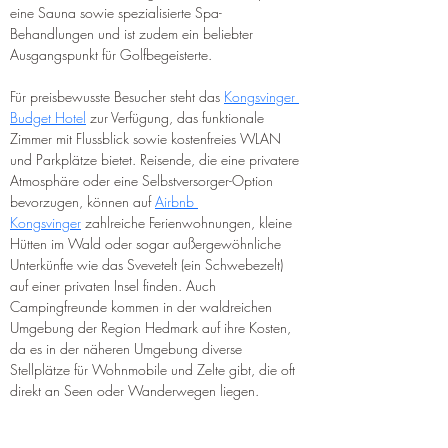
eine Sauna sowie spezialisierte Spa-
Behandlungen und ist zudem ein beliebter 
Ausgangspunkt für Golfbegeisterte.
Für preisbewusste Besucher steht das 
Kongsvinger 
Budget Hotel
 zur Verfügung, das funktionale 
Zimmer mit Flussblick sowie kostenfreies WLAN 
und Parkplätze bietet. Reisende, die eine privatere 
Atmosphäre oder eine Selbstversorger-Option 
bevorzugen, können auf 
Airbnb 
Kongsvinger
 zahlreiche Ferienwohnungen, kleine 
Hütten im Wald oder sogar außergewöhnliche 
Unterkünfte wie das Svevetelt (ein Schwebezelt) 
auf einer privaten Insel finden. Auch 
Campingfreunde kommen in der waldreichen 
Umgebung der Region Hedmark auf ihre Kosten, 
da es in der näheren Umgebung diverse 
Stellplätze für Wohnmobile und Zelte gibt, die oft 
direkt an Seen oder Wanderwegen liegen.