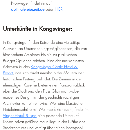
Norwegen findet ihr auf 
optimalereisezeit.de
 oder 
HIER
!
Unterkünfte in Kongsvinger:
In Kongsvinger finden Reisende eine vielseitige 
Auswahl an Übernachtungsmöglichkeiten, die von 
historischem Ambiente bis hin zu praktischen 
Budget-Optionen reichen. Eine der markantesten 
Adressen ist das 
Kongsvinger Castle Hotel & 
Resort
, das sich direkt innerhalb der Mauern der 
historischen Festung befindet. Die Zimmer in der 
ehemaligen Kaserne bieten einen Panoramablick 
über die Stadt und den Fluss Glomma, wobei 
modernes Design mit der geschichtsträchtigen 
Architektur kombiniert wird. Wer eine klassische 
Hotelatmosphäre mit Wellnessfaktor sucht, findet im 
Vinger Hotell & Spa
 eine passende Unterkunft. 
Dieses privat geführte Haus liegt in der Nähe des 
Stadtzentrums und verfügt über einen Innenpool, 