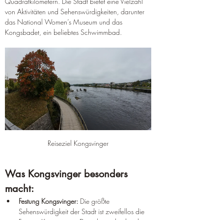
Quadratkilometern
. 
Die Stadt bietet eine Vielzahl 
von Aktivitäten und Sehenswürdigkeiten, darunter 
das National Women’s Museum und das 
Kongsbadet, ein beliebtes Schwimmbad
.
Reiseziel Kongsvinger
Was Kongsvinger besonders 
macht:
Festung Kongsvinger:
 Die größte 
Sehenswürdigkeit der Stadt ist zweifellos die 