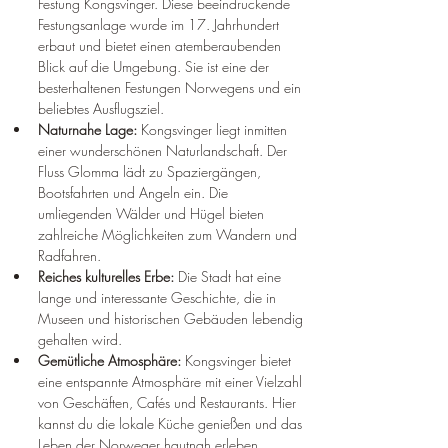
Festung Kongsvinger. Diese beeindruckende 
Festungsanlage wurde im 17. Jahrhundert 
erbaut und bietet einen atemberaubenden 
Blick auf die Umgebung. Sie ist eine der 
besterhaltenen Festungen Norwegens und ein 
beliebtes Ausflugsziel.
Naturnahe Lage:
 Kongsvinger liegt inmitten 
einer wunderschönen Naturlandschaft. Der 
Fluss Glomma lädt zu Spaziergängen, 
Bootsfahrten und Angeln ein. Die 
umliegenden Wälder und Hügel bieten 
zahlreiche Möglichkeiten zum Wandern und 
Radfahren.
Reiches kulturelles Erbe:
 Die Stadt hat eine 
lange und interessante Geschichte, die in 
Museen und historischen Gebäuden lebendig 
gehalten wird.
Gemütliche Atmosphäre:
 Kongsvinger bietet 
eine entspannte Atmosphäre mit einer Vielzahl 
von Geschäften, Cafés und Restaurants. Hier 
kannst du die lokale Küche genießen und das 
Leben der Norweger hautnah erleben.