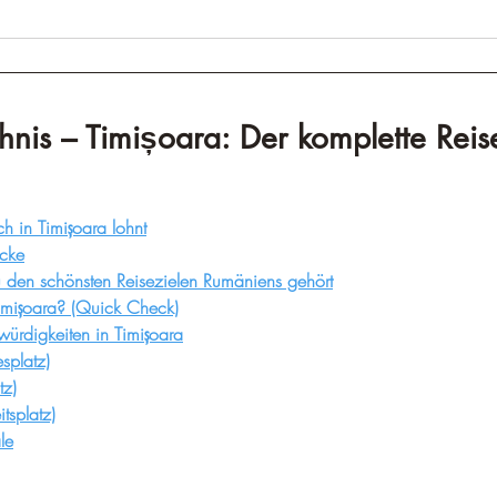
–
chnis – Timișoara: Der komplette Reis
h in Timișoara lohnt
ücke
 den schönsten Reisezielen Rumäniens gehört
imișoara?
 (Quick Check)
ürdigkeiten in Timișoara
esplatz)
tz)
itsplatz)
le