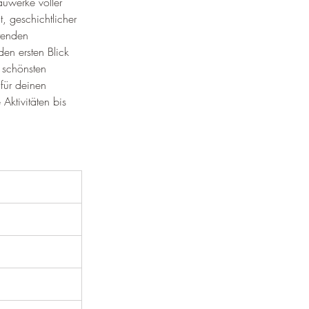
auwerke voller 
, geschichtlicher 
tenden 
en ersten Blick 
 schönsten 
für deinen 
ktivitäten bis 