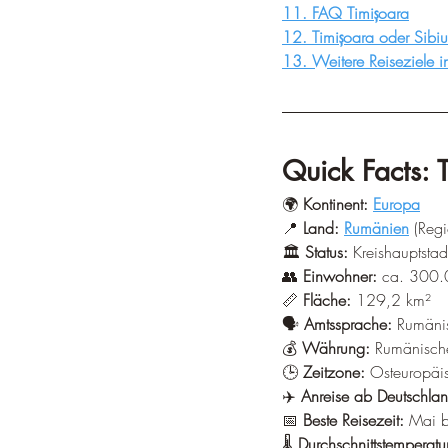
11. FAQ Timișoara
12. Timișoara oder Sibi
13. Weitere Reiseziele 
Quick Facts:
🌍 
Kontinent:
Europa
📍 
Land:
Rumänien
 (Reg
🏛️ 
Status:
 Kreishauptstadt
👥 
Einwohner:
 ca. 300.
📏 
Fläche:
 129,2 km² 
🗣️ 
Amtssprache:
 Rumäni
💰 
Währung:
 Rumänisch
🕒 
Zeitzone:
 Osteuropäi
✈️ 
Anreise ab Deutschlan
📅 
Beste Reisezeit:
 Mai b
🌡️ 
Durchschnittstemperatu