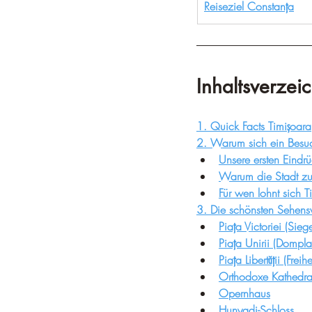
Reiseziel Constanța
Inhaltsverzei
1. 
Quick Facts 
Timișoara
2. Warum sich ein Besuc
Unsere ersten Eindr
Warum die Stadt zu
Für wen lohnt sich T
3. Die schönsten Sehensw
Piața Victoriei (Sieg
Piața Unirii (Dompla
Piața Libertății (Freihe
Orthodoxe Kathedra
Opernhaus
Hunyadi-Schloss