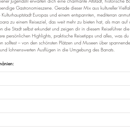
ner Jugendstil erwarten dich eine charmante Altstadt, historische B
endige Gastronomieszene. Gerade dieser Mix aus kultureller Vielfalt
 Kulturhauptstadt Europas und einem entspannten, mediterran anmu
oara zu einem Reiseziel, das weit mehr zu bieten hat, als man auf d
die Stadt selbst erkundet und zeigen dir in diesem Reiseführer die
re persönlichen Highlights, praktische Reisetipps und alles, was du 
en solltest – von den schönsten Plätzen und Museen über spannende A
it und lohnenswerten Ausflügen in die Umgebung des Banats.
mänien: