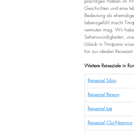
prächtigen Plätzen im Wie
Geschichten und eine leb
Bedeutung als ehemalige
Lebensgefühl macht Timiș
vermuten mag. Wir haben 
Sehenswürdigkeiten, unse
Urlaub in Timișoara wiss
hin zur idealen Reiseze
Weitere Reiseziele in Ru
Reiseziel Sibiu
Reiseziel Brasov
Reiseziel Iași
Reiseziel Cluj-Napoca