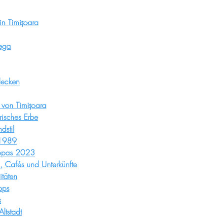
 in Timișoara
Bega
decken
 von Timișoara
risches Erbe
dstil
 1989
uropas 2023
s, Cafés und Unterkünfte
täten
pps
s
ltstadt