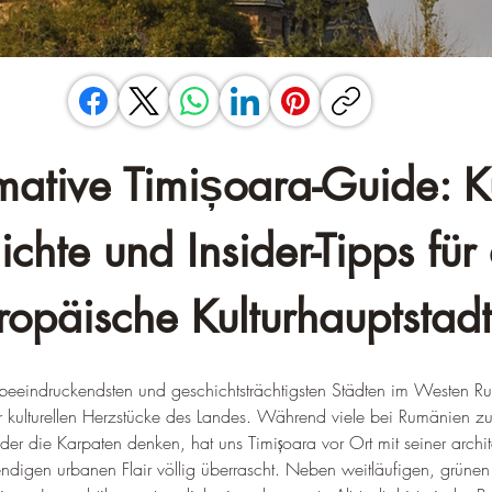
mative Timișoara-Guide: Ku
chte und Insider-Tipps für 
ropäische Kulturhauptstadt
 beeindruckendsten und geschichtsträchtigsten Städten im Westen R
der kulturellen Herzstücke des Landes. Während viele bei Rumänien z
er die Karpaten denken, hat uns Timișoara vor Ort mit seiner archi
digen urbanen Flair völlig überrascht. Neben weitläufigen, grünen