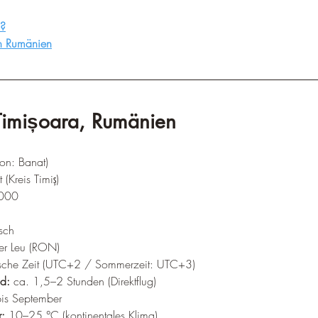
u?
in Rumänien
 Timișoara, Rumänien
ion: Banat) 
 (Kreis Timiș) 
000 
sch 
er Leu (RON) 
sche Zeit (UTC+2 / Sommerzeit: UTC+3) 
d:
 ca. 1,5–2 Stunden (Direktflug) 
is September 
r:
 10–25 °C (kontinentales Klima) 