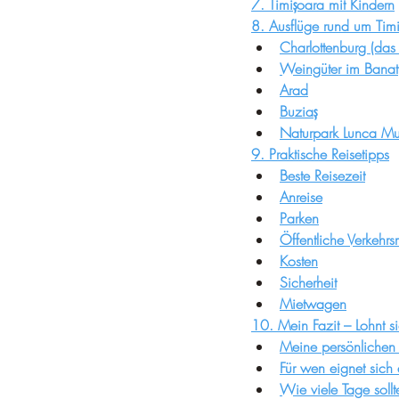
7. Timișoara mit Kindern
8. Ausflüge rund um Tim
Charlottenburg (das
Weingüter im Banat
Arad
Buziaș
Naturpark Lunca Mur
9. Praktische Reisetipps
Beste Reisezeit
Anreise
Parken
Öffentliche Verkehrsm
Kosten
Sicherheit
Mietwagen
10. Mein Fazit – Lohnt s
Meine persönlichen 
Für wen eignet sich 
Wie viele Tage soll