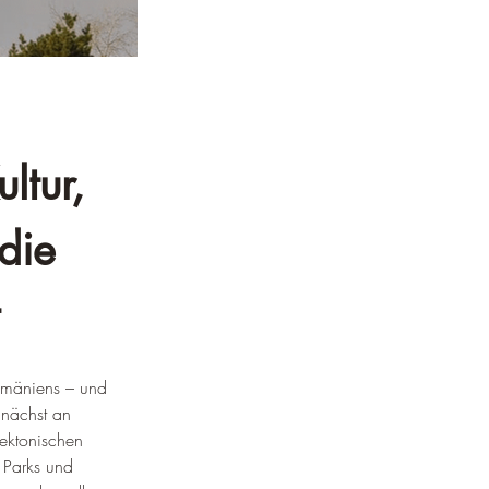
ltur, 
die 
umäniens – und 
unächst an 
tektonischen 
 Parks und 