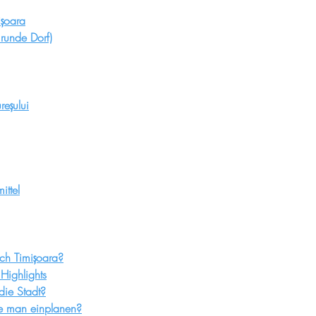
ișoara
 runde Dorf)
eșului
ittel
ich Timișoara?
Highlights
die Stadt?
te man einplanen?