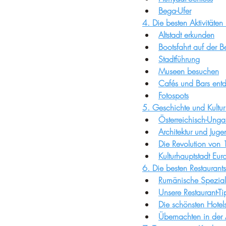
Bega-Ufer
4. Die besten Aktivitäten
Altstadt erkunden
Bootsfahrt auf der 
Stadtführung
Museen besuchen
Cafés und Bars ent
Fotospots
5. Geschichte und Kultur
Österreichisch-Unga
Architektur und Jugen
Die Revolution von
Kulturhauptstadt E
6. Die besten Restaurant
Rumänische Speziali
Unsere Restaurant-Ti
Die schönsten Hotel
Übernachten in der A