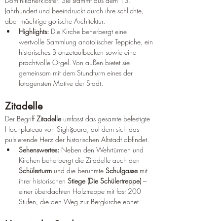
Dominikanerkloster. Sie stammt aus dem 13. 
Jahrhundert und beeindruckt durch ihre schlichte, 
aber mächtige gotische Architektur.
Highlights:
 Die Kirche beherbergt eine 
wertvolle Sammlung anatolischer Teppiche, ein 
historisches Bronzetaufbecken sowie eine 
prachtvolle Orgel. Von außen bietet sie 
gemeinsam mit dem Stundturm eines der 
fotogensten Motive der Stadt.
Zitadelle
Der Begriff 
Zitadelle
 umfasst das gesamte befestigte 
Hochplateau von Sighișoara, auf dem sich das 
pulsierende Herz der historischen Altstadt abfindet.
Sehenswertes:
 Neben den Wehrtürmen und 
Kirchen beherbergt die Zitadelle auch den 
Schülerturm
 und die berühmte 
Schulgasse
 mit 
ihrer historischen 
Stiege (Die Schülertreppe)
 – 
einer überdachten Holztreppe mit fast 200 
Stufen, die den Weg zur Bergkirche ebnet.