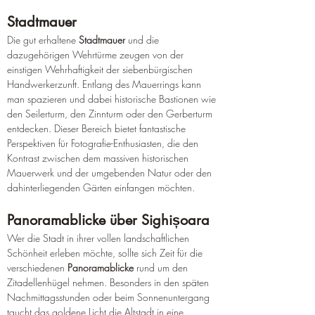
Stadtmauer
Die gut erhaltene 
Stadtmauer
 und die 
dazugehörigen Wehrtürme zeugen von der 
einstigen Wehrhaftigkeit der siebenbürgischen 
Handwerkerzunft. Entlang des Mauerrings kann 
man spazieren und dabei historische Bastionen wie 
den Seilerturm, den Zinnturm oder den Gerberturm 
entdecken. Dieser Bereich bietet fantastische 
Perspektiven für Fotografie-Enthusiasten, die den 
Kontrast zwischen dem massiven historischen 
Mauerwerk und der umgebenden Natur oder den 
dahinterliegenden Gärten einfangen möchten.
Panoramablicke über Sighișoara
Wer die Stadt in ihrer vollen landschaftlichen 
Schönheit erleben möchte, sollte sich Zeit für die 
verschiedenen 
Panoramablicke
 rund um den 
Zitadellenhügel nehmen. Besonders in den späten 
Nachmittagsstunden oder beim Sonnenuntergang 
taucht das goldene Licht die Altstadt in eine 