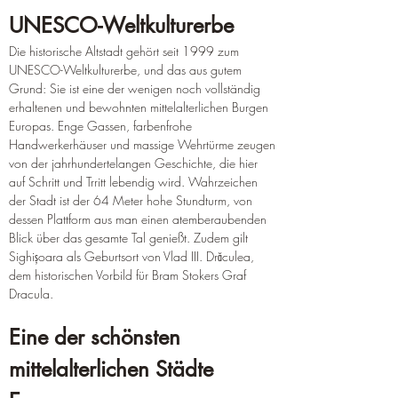
UNESCO-Weltkulturerbe
Die historische Altstadt gehört seit 1999 zum 
UNESCO-Weltkulturerbe, und das aus gutem 
Grund: Sie ist eine der wenigen noch vollständig 
erhaltenen und bewohnten mittelalterlichen Burgen 
Europas. Enge Gassen, farbenfrohe 
Handwerkerhäuser und massige Wehrtürme zeugen 
von der jahrhundertelangen Geschichte, die hier 
auf Schritt und Trritt lebendig wird. Wahrzeichen 
der Stadt ist der 64 Meter hohe Stundturm, von 
dessen Plattform aus man einen atemberaubenden 
Blick über das gesamte Tal genießt. Zudem gilt 
Sighișoara als Geburtsort von Vlad III. Drăculea, 
dem historischen Vorbild für Bram Stokers Graf 
Dracula.
Eine der schönsten 
mittelalterlichen Städte 