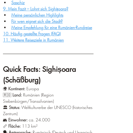
¡
Saschiz
9. Mein Fazit – Lohnt sich Sighișoara?
Meine persönlichen Highlights
Für wen eignet sich die Stadt?
Meine Empfehlung für eine Rumänien-Rundreise
10. Häufig gestellte Fragen (FAQ)
11. Weitere Reiseziele in Rumänien
Quick Facts: Sighișoara 
(Schäßburg)
🌍 
Kontinent:
 Europa 
🇷🇴 
Land:
 Rumänien (Region 
Siebenbürgen/Transsilvanien) 
🏛️ 
Status:
 Weltkulturerbe der UNESCO (historisches 
Zentrum) 
👥 
Einwohner:
 ca. 24.000 
📏 
Fläche:
 113 km² 
🗣️ 
Amtssprache:
 Rumänisch (Deutsch und Ungarisch 