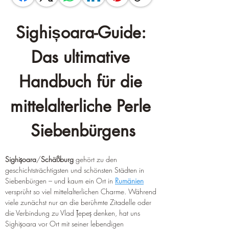
Sighișoara-Guide: 
Das ultimative 
Handbuch für die 
mittelalterliche Perle 
Siebenbürgens
Sighișoara
/
Schäßburg
 gehört zu den 
geschichtsträchtigsten und schönsten Städten in 
Siebenbürgen – und kaum ein Ort in 
Rumänien
versprüht so viel mittelalterlichen Charme. Während 
viele zunächst nur an die berühmte Zitadelle oder 
die Verbindung zu Vlad Țepeș denken, hat uns 
Sighișoara vor Ort mit seiner lebendigen 