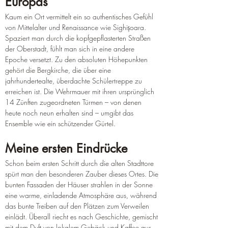
Europas
Kaum ein Ort vermittelt ein so authentisches Gefühl 
von Mittelalter und Renaissance wie Sighișoara. 
Spaziert man durch die kopfgepflasterten Straßen 
der Oberstadt, fühlt man sich in eine andere 
Epoche versetzt. Zu den absoluten Höhepunkten 
gehört die Bergkirche, die über eine 
jahrhundertealte, überdachte Schülertreppe zu 
erreichen ist. Die Wehrmauer mit ihren ursprünglich 
14 Zünften zugeordneten Türmen – von denen 
heute noch neun erhalten sind – umgibt das 
Ensemble wie ein schützender Gürtel.
Meine ersten Eindrücke
Schon beim ersten Schritt durch die alten Stadttore 
spürt man den besonderen Zauber dieses Ortes. Die 
bunten Fassaden der Häuser strahlen in der Sonne 
eine warme, einladende Atmosphäre aus, während 
das bunte Treiben auf den Plätzen zum Verweilen 
einlädt. Überall riecht es nach Geschichte, gemischt 
mit dem Duft von lokalem Gebäck und Kaffee aus 