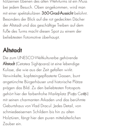
hölzernen Ebenen des alten Wehrturms ist ein Muss 
bei jedem Besuch. Oben angekommen, wird man 
mit einer spektakulären 
360-Grad-Aussicht
 belohnt. 
Besonders der Blick auf die rot gedeckten Dächer 
der Altstadt und das geschäftige Treiben auf dem 
Fuße des Turms macht diesen Spot zu einem der 
beliebtesten Fotomotive überhaupt.
Altstadt
Die zum UNESCO-Weltkulturerbe gehörende 
Altstadt
 (Cetatea Sighișoara) ist eine lebendige 
Kulisse, die wie aus der Zeit gefallen wirkt. 
Verwinkelte, kopfsteingepflasterte Gassen, bunt 
angetünchte Bürgerhäuser und historische Plätze 
prägen das Bild. Zu den beliebtesten Fotospots 
gehört hier der farbenfrohe Marktplatz (Piața Cetății) 
mit seinen charmanten Arkaden und das berühmte 
Geburtshaus von Vlad Dracul. Jedes Detail, von 
schmiedeeisernen Schildern bis hin zu alten 
Holztüren, fängt hier den puren mittelalterlichen 
Zauber ein.