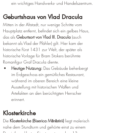
ein wichtiges Handwerks- und Handelszentrum.
Geburtshaus von Vlad Dracula
Mitten in der Altstadt, nur wenige Schritte vom 
Hauptplatz entfernt, befindet sich ein gelbes Haus, 
das als 
Geburtsort von Vlad III. Dracula
 (auch 
bekannt als Vlad der Pfähler) gilt. Hier kam der 
historische Fürst 1431 zur Welt, der später als 
historische Vorlage für Bram Stokers berühmte 
Romanfigur Graf Dracula diente.
Heutige Nutzung:
 Das Gebäude beherbergt 
im Erdgeschoss ein gemütliches Restaurant, 
während im oberen Bereich eine kleine 
Ausstellung mit historischen Waffen und 
Artefakten an den berüchtigten Herrscher 
erinnert.
Klosterkirche
Die 
Klosterkirche (Biserica Mănăstirii)
 liegt malerisch 
nahe dem Stundturm und gehörte einst zu einem 