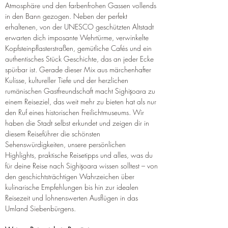
Atmosphäre und den farbenfrohen Gassen vollends 
in den Bann gezogen. Neben der perfekt 
erhaltenen, von der UNESCO geschützten Altstadt 
erwarten dich imposante Wehrtürme, verwinkelte 
Kopfsteinpflasterstraßen, gemütliche Cafés und ein 
authentisches Stück Geschichte, das an jeder Ecke 
spürbar ist. Gerade dieser Mix aus märchenhafter 
Kulisse, kultureller Tiefe und der herzlichen 
rumänischen Gastfreundschaft macht Sighișoara zu 
einem Reiseziel, das weit mehr zu bieten hat als nur 
den Ruf eines historischen Freilichtmuseums. Wir 
haben die Stadt selbst erkundet und zeigen dir in 
diesem Reiseführer die schönsten 
Sehenswürdigkeiten, unsere persönlichen 
Highlights, praktische Reisetipps und alles, was du 
für deine Reise nach Sighișoara wissen solltest – von 
den geschichtsträchtigen Wahrzeichen über 
kulinarische Empfehlungen bis hin zur idealen 
Reisezeit und lohnenswerten Ausflügen in das 
Umland Siebenbürgens.