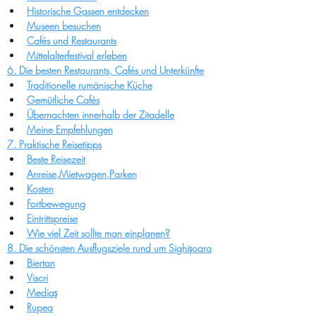
Historische Gassen entdecken
Museen besuchen
Cafés und Restaurants
Mittelalterfestival erleben
6. Die besten Restaurants, Cafés und Unterkünfte
Traditionelle rumänische Küche
Gemütliche Cafés
Übernachten innerhalb der Zitadelle
Meine Empfehlungen
7. Praktische Reisetipps
Beste Reisezeit
Anreise,Mietwagen,Parken
Kosten
Fortbewegung
Eintrittspreise
Wie viel Zeit sollte man einplanen?
8. Die schönsten Ausflugsziele rund um Sighișoara
Biertan
Viscri
Mediaș
Rupea