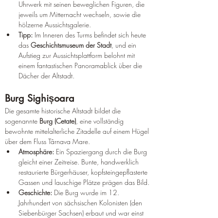
Uhrwerk mit seinen beweglichen Figuren, die 
jeweils um Mitternacht wechseln, sowie die 
hölzerne Aussichtsgalerie.
Tipp:
 Im Inneren des Turms befindet sich heute 
das 
Geschichtsmuseum der Stadt
, und ein 
Aufstieg zur Aussichtsplattform belohnt mit 
einem fantastischen Panoramablick über die 
Dächer der Altstadt.
Burg Sighișoara
Die gesamte historische Altstadt bildet die 
sogenannte 
Burg (Cetate)
, eine vollständig 
bewohnte mittelalterliche Zitadelle auf einem Hügel 
über dem Fluss Târnava Mare.
Atmosphäre:
 Ein Spaziergang durch die Burg 
gleicht einer Zeitreise. Bunte, handwerklich 
restaurierte Bürgerhäuser, kopfsteingepflasterte 
Gassen und lauschige Plätze prägen das Bild.
Geschichte:
 Die Burg wurde im 12. 
Jahrhundert von sächsischen Kolonisten (den 
Siebenbürger Sachsen) erbaut und war einst 