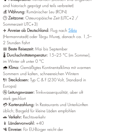
sind historisch geprägt und teils verbreitet) 
💰 
Währung:
 Rumänischer Leu (RON) 
🕒 
Zeitzone:
 Osteuropäische Zeit (UTC+2 / 
Sommerzeit UTC+3) 
✈️ 
Anreise ab Deutschland:
 Flug nach 
Sibiu
(Hermannstadt) oder Târgu Mureș, danach ca. 1,5–
2 Stunden Fahrt 
📅 
Beste Reisezeit:
 Mai bis September 
🌡️ 
Durchschnittstemperatur:
 15–25 °C (im Sommer), 
im Winter oft unter 0 °C 
🌧️ 
Klima:
 Gemäßigtes Kontinentalklima mit warmen 
Sommern und kalten, schneereichen Wintern 
🔌 
Steckdosen:
 Typ C & F (230 Volt, Standard in 
Europa) 
🚰 
Leitungswasser:
 Trinkwasserqualität, aber oft 
stark gechlort 
💳 
Kartenzahlung:
 In Restaurants und Unterkünften 
üblich; Bargeld für kleine Läden empfohlen 
🚗 
Verkehr:
 Rechtsverkehr 
📱 
Ländervorwahl:
 +40 
🛂 
Einreise:
 Für EU-Bürger reicht der 