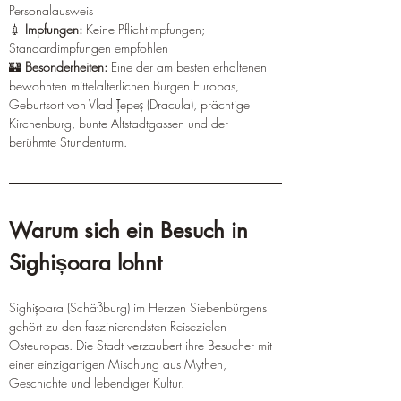
Personalausweis 
💉 
Impfungen:
 Keine Pflichtimpfungen; 
Standardimpfungen empfohlen 
🏰 
Besonderheiten:
 Eine der am besten erhaltenen 
bewohnten mittelalterlichen Burgen Europas, 
Geburtsort von Vlad Țepeș (Dracula), prächtige 
Kirchenburg, bunte Altstadtgassen und der 
berühmte Stundenturm.
Warum sich ein Besuch in 
Sighișoara lohnt
Sighișoara (Schäßburg) im Herzen Siebenbürgens 
gehört zu den faszinierendsten Reisezielen 
Osteuropas. Die Stadt verzaubert ihre Besucher mit 
einer einzigartigen Mischung aus Mythen, 
Geschichte und lebendiger Kultur.