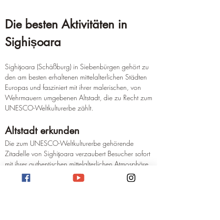
Die besten Aktivitäten in 
Sighișoara
Sighișoara (Schäßburg) in Siebenbürgen gehört zu 
den am besten erhaltenen mittelalterlichen Städten 
Europas und fasziniert mit ihrer malerischen, von 
Wehrmauern umgebenen Altstadt, die zu Recht zum 
UNESCO-Weltkulturerbe zählt.
Altstadt erkunden
Die zum UNESCO-Weltkulturerbe gehörende 
Zitadelle von Sighișoara verzaubert Besucher sofort 
mit ihrer authentischen mittelalterlichen Atmosphäre. 
Ein Spaziergang durch die kopfsteingepflasterten 
Straßen führt vorbei an farbenfrohen, gut erhaltenen 
Bürgerhäusern und historischen Wehrtürmen. Das 
unbestrittene Wahrzeichen der Stadt ist der 
Stundturm
 aus dem 14. Jahrhundert, der heute ein 