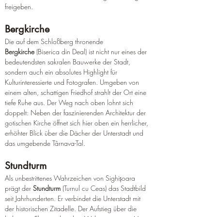
freigeben.
Bergkirche
Die auf dem Schloßberg thronende 
Bergkirche
 (Biserica din Deal) ist nicht nur eines der 
bedeutendsten sakralen Bauwerke der Stadt, 
sondern auch ein absolutes Highlight für 
Kulturinteressierte und Fotografen. Umgeben von 
einem alten, schattigen Friedhof strahlt der Ort eine 
tiefe Ruhe aus. Der Weg nach oben lohnt sich 
doppelt: Neben der faszinierenden Architektur der 
gotischen Kirche öffnet sich hier oben ein herrlicher, 
erhöhter Blick über die Dächer der Unterstadt und 
das umgebende Târnava-Tal.
Stundturm
Als unbestrittenes Wahrzeichen von Sighișoara 
prägt der 
Stundturm
 (Turnul cu Ceas) das Stadtbild 
seit Jahrhunderten. Er verbindet die Unterstadt mit 
der historischen Zitadelle. Der Aufstieg über die 