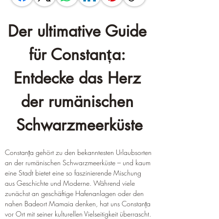
Der ultimative Guide 
für Constanța: 
Entdecke das Herz 
der rumänischen 
Schwarzmeerküste
Constanța gehört zu den bekanntesten Urlaubsorten 
an der rumänischen Schwarzmeerküste – und kaum 
eine Stadt bietet eine so faszinierende Mischung 
aus Geschichte und Moderne. Während viele 
zunächst an geschäftige Hafenanlagen oder den 
nahen Badeort Mamaia denken, hat uns Constanța 
vor Ort mit seiner kulturellen Vielseitigkeit überrascht. 