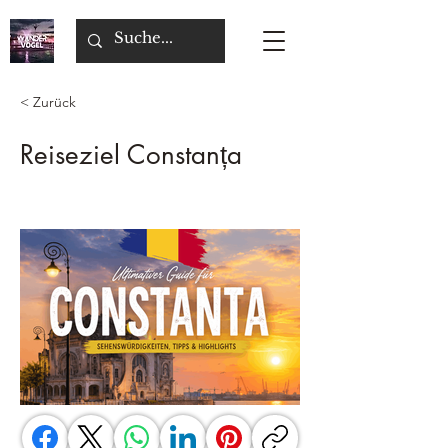
< Zurück
Reiseziel Constanța