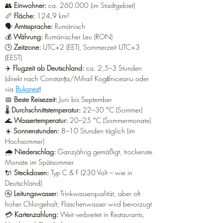
¡
👥 
Einwohner:
 ca. 260.000 (im Stadtgebiet) 
📏 
Fläche:
 124,9 km² 
🗣️ 
Amtssprache:
 Rumänisch 
💰 
Währung:
 Rumänischer Leu (RON) 
🕒 
Zeitzone:
 UTC+2 (EET), Sommerzeit UTC+3 
(EEST) 
✈️ 
Flugzeit ab Deutschland:
 ca. 2,5–3 Stunden 
(direkt nach Constanța/Mihail Kogălniceanu oder 
via 
Bukarest
) 
📅 
Beste Reisezeit:
 Juni bis September 
🌡️ 
Durchschnittstemperatur:
 22–30 °C (Sommer) 
🌊 
Wassertemperatur:
 20–25 °C (Sommermonate) 
☀️ 
Sonnenstunden:
 8–10 Stunden täglich (im 
Hochsommer) 
🌧️ 
Niederschlag:
 Ganzjährig gemäßigt, trockenste 
Monate im Spätsommer 
🔌 
Steckdosen:
 Typ C & F (230 Volt – wie in 
Deutschland) 
🚰 
Leitungswasser:
 Trinkwasserqualität, aber oft 
hoher Chlorgehalt; Flaschenwasser wird bevorzugt 
💳 
Kartenzahlung:
 Weit verbreitet in Restaurants, 