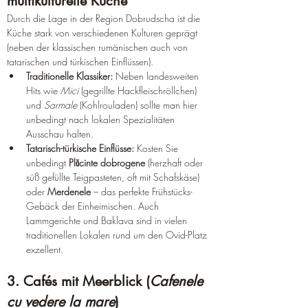
multikulturelle Küche
Durch die Lage in der Region Dobrudscha ist die 
Küche stark von verschiedenen Kulturen geprägt 
(neben der klassischen rumänischen auch von 
tatarischen und türkischen Einflüssen).
Traditionelle Klassiker:
 Neben landesweiten 
Hits wie 
Mici
 (gegrillte Hackfleischröllchen) 
und 
Sarmale
 (Kohlrouladen) sollte man hier 
unbedingt nach lokalen Spezialitäten 
Ausschau halten.
Tatarisch-türkische Einflüsse:
 Kosten Sie 
unbedingt 
Plăcinte dobrogene
 (herzhaft oder 
süß gefüllte Teigpasteten, oft mit Schafskäse) 
oder 
Merdenele
 – das perfekte Frühstücks-
Gebäck der Einheimischen. Auch 
Lammgerichte und Baklava sind in vielen 
traditionellen Lokalen rund um den Ovid-Platz 
exzellent.
3. Cafés mit Meerblick (
Cafenele 
cu vedere la mare
)