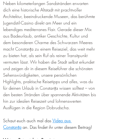
Neben kilometerlangen Sandstränden erwarten 
dich eine historische Altstadt mit prachtvoller 
Architektur, beeindruckende Museen, das berühmte 
Jugendstil-Casino direkt am Meer und ein 
lebendiges mediterranes Flair. Gerade dieser Mix 
aus Badeurlaub, antiker Geschichte, Kultur und 
dem besonderen Charme des Schwarzen Meeres 
macht Constanța zu einem Reiseziel, das weit mehr 
zu bieten hat, als sein Ruf als reiner Transitpunkt 
vermuten lässt. Wir haben die Stadt selbst erkundet 
und zeigen dir in diesem Reiseführer die schönsten 
Sehenswürdigkeiten, unsere persönlichen 
Highlights, praktische Reisetipps und alles, was du 
für deinen Urlaub in Constanța wissen solltest – von 
den besten Stränden über spannende Aktivitäten bis 
hin zur idealen Reisezeit und lohnenswerten 
Ausflügen in die Region Dobrudscha.
Schaut euch auch mal das 
Video aus 
Constanța
 an. Das findet ihr unter diesem Beitrag!