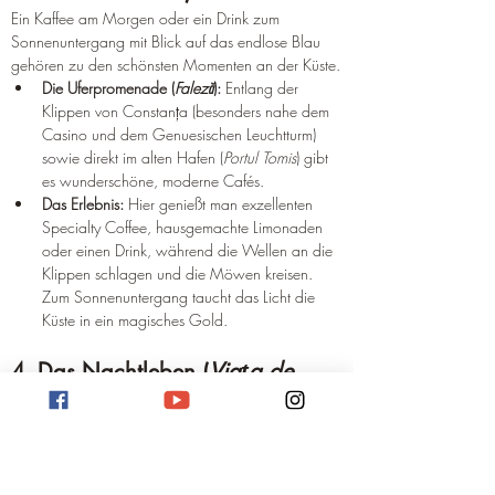
Ein Kaffee am Morgen oder ein Drink zum 
Sonnenuntergang mit Blick auf das endlose Blau 
gehören zu den schönsten Momenten an der Küste.
Die Uferpromenade (
Faleză
):
 Entlang der 
Klippen von Constanța (besonders nahe dem 
Casino und dem Genuesischen Leuchtturm) 
sowie direkt im alten Hafen (
Portul Tomis
) gibt 
es wunderschöne, moderne Cafés.
Das Erlebnis:
 Hier genießt man exzellenten 
Specialty Coffee, hausgemachte Limonaden 
oder einen Drink, während die Wellen an die 
Klippen schlagen und die Möwen kreisen. 
Zum Sonnenuntergang taucht das Licht die 
Küste in ein magisches Gold.
4. Das Nachtleben (
Viața de 
noapte
)
Das Nachtleben in Constanța und vor allem im 
angrenzenden Mamaia ist legendär und zieht im 
Sommer Partygänger aus ganz Europa an.