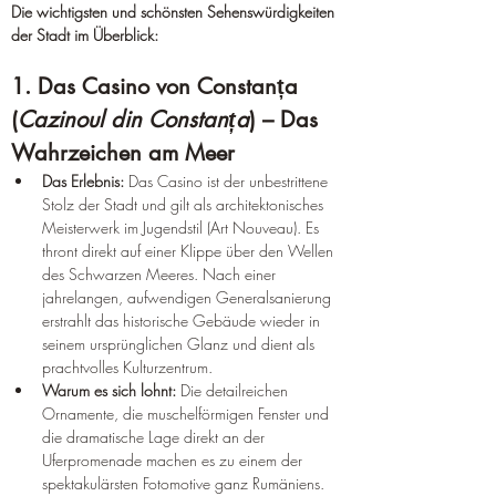
Die wichtigsten und schönsten Sehenswürdigkeiten 
der Stadt im Überblick:  
1. Das Casino von Constanța 
(
Cazinoul din Constanța
) – Das 
Wahrzeichen am Meer  
Das Erlebnis:
 Das Casino ist der unbestrittene 
Stolz der Stadt und gilt als architektonisches 
Meisterwerk im Jugendstil (Art Nouveau). Es 
thront direkt auf einer Klippe über den Wellen 
des Schwarzen Meeres. Nach einer 
jahrelangen, aufwendigen Generalsanierung 
erstrahlt das historische Gebäude wieder in 
seinem ursprünglichen Glanz und dient als 
prachtvolles Kulturzentrum.  
Warum es sich lohnt:
 Die detailreichen 
Ornamente, die muschelförmigen Fenster und 
die dramatische Lage direkt an der 
Uferpromenade machen es zu einem der 
spektakulärsten Fotomotive ganz Rumäniens.  