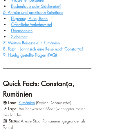
Wassertemperaturen
Badeurlaub oder Städtereise?
6. Anreise und praktische Reisetipps
Flugzeug, Auto, Bahn
Öffentliche Verkehrsmittel
Übernachten
Sicherheit
7. Weitere Reiseziele in Rumänien
8. Fazit – Lohnt sich eine Reise nach Constanța?
9. Häufig gestellte Fragen (FAQ)
Quick Facts: Constanța, 
Rumänien
🌍 
Land:
Rumänien
 (Region Dobrudscha) 
📍 
Lage:
 Am Schwarzen Meer (wichtigster Hafen 
des Landes) 
🏛️ 
Status:
 Älteste Stadt Rumäniens (gegründet als 
Tomis) 