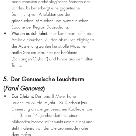
bedeutendsten archäologischen Museen des 
Landes. Es beherbergt eine gigantische 
Sammlung von Artefakten aus der 
griechischen, römischen und byzantinischen 
Epoche der Region Dobrudscha.  
Warum es sich lohnt:
 Hier kann man tief in die 
Antike eintauchen. Zu den absoluten Highlights 
der Ausstellung zählen kunstvolle Mosaiken, 
antike Statuen (darunter der berühmte 
„Schlangen-Glykon“) und Funde aus dem alten 
Tomis.  
5. Der Genuesische Leuchtturm 
(
Farul Genovez
)
Das Erlebnis:
 Der rund 8 Meter hohe 
Leuchtturm wurde im Jahr 1860 erbaut (zur 
Erinnerung an die genuesischen Kaufleute, die 
im 13. und 14. Jahrhundert hier einen 
blühenden Handelsstützpunkt unterhielten) und 
steht malerisch an der Uferpromenade nahe 
dem Hafen.  