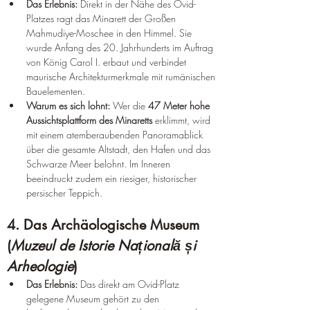
Das Erlebnis:
 Direkt in der Nähe des Ovid-
Platzes ragt das Minarett der Großen 
Mahmudiye-Moschee in den Himmel. Sie 
wurde Anfang des 20. Jahrhunderts im Auftrag 
von König Carol I. erbaut und verbindet 
maurische Architekturmerkmale mit rumänischen 
Bauelementen.  
Warum es sich lohnt:
 Wer die 
47 Meter hohe 
Aussichtsplattform des Minaretts
 erklimmt, wird 
mit einem atemberaubenden Panoramablick 
über die gesamte Altstadt, den Hafen und das 
Schwarze Meer belohnt. Im Inneren 
beeindruckt zudem ein riesiger, historischer 
persischer Teppich.  
4. Das Archäologische Museum 
(
Muzeul de Istorie Națională și 
Arheologie
)  
Das Erlebnis:
 Das direkt am Ovid-Platz 
gelegene Museum gehört zu den 