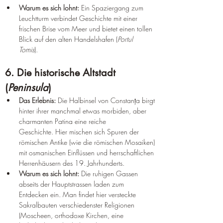
Warum es sich lohnt:
 Ein Spaziergang zum 
Leuchtturm verbindet Geschichte mit einer 
frischen Brise vom Meer und bietet einen tollen 
Blick auf den alten Handelshafen (
Portul 
Tomis
).  
6. Die historische Altstadt 
(
Peninsula
)  
Das Erlebnis:
 Die Halbinsel von Constanța birgt 
hinter ihrer manchmal etwas morbiden, aber 
charmanten Patina eine reiche 
Geschichte. Hier mischen sich Spuren der 
römischen Antike (wie die römischen Mosaiken) 
mit osmanischen Einflüssen und herrschaftlichen 
Herrenhäusern des 19. Jahrhunderts.  
Warum es sich lohnt:
 Die ruhigen Gassen 
abseits der Hauptstrassen laden zum 
Entdecken ein. Man findet hier versteckte 
Sakralbauten verschiedenster Religionen 
(Moscheen, orthodoxe Kirchen, eine 