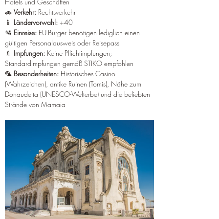
Hotels und Geschäften 
🚗 
Verkehr:
 Rechtsverkehr 
📱 
Ländervorwahl:
 +40 
🛂 
Einreise:
 EU-Bürger benötigen lediglich einen 
gültigen Personalausweis oder Reisepass 
💉 
Impfungen:
 Keine Pflichtimpfungen; 
Standardimpfungen gemäß STIKO empfohlen 
🦜 
Besonderheiten:
 Historisches Casino 
(Wahrzeichen), antike Ruinen (Tomis), Nähe zum 
Donaudelta (UNESCO-Welterbe) und die beliebten 
Strände von Mamaia