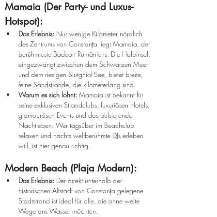
Mamaia (Der Party- und Luxus-
Hotspot):
Das Erlebnis:
 Nur wenige Kilometer nördlich 
des Zentrums von Constanța liegt Mamaia, der 
berühmteste Badeort Rumäniens. Die Halbinsel, 
eingezwängt zwischen dem Schwarzen Meer 
und dem riesigen Siutghiol-See, bietet breite, 
feine Sandstrände, die kilometerlang sind.
Warum es sich lohnt:
 Mamaia ist bekannt für 
seine exklusiven Strandclubs, luxuriösen Hotels, 
glamourösen Events und das pulsierende 
Nachtleben. Wer tagsüber im Beachclub 
relaxen und nachts weltberühmte DJs erleben 
will, ist hier genau richtig.
Modern Beach (Plaja Modern):
Das Erlebnis:
 Der direkt unterhalb der 
historischen Altstadt von Constanța gelegene 
Stadtstrand ist ideal für alle, die ohne weite 
Wege ans Wasser möchten.