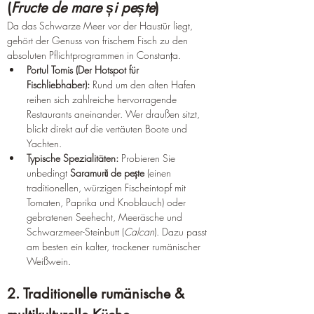
(
Fructe de mare și pește
)
Da das Schwarze Meer vor der Haustür liegt, 
gehört der Genuss von frischem Fisch zu den 
absoluten Pflichtprogrammen in Constanța.
Portul Tomis (Der Hotspot für 
Fischliebhaber):
 Rund um den alten Hafen 
reihen sich zahlreiche hervorragende 
Restaurants aneinander. Wer draußen sitzt, 
blickt direkt auf die vertäuten Boote und 
Yachten.
Typische Spezialitäten:
 Probieren Sie 
unbedingt 
Saramură de pește
 (einen 
traditionellen, würzigen Fischeintopf mit 
Tomaten, Paprika und Knoblauch) oder 
gebratenen Seehecht, Meeräsche und 
Schwarzmeer-Steinbutt (
Calcan
). Dazu passt 
am besten ein kalter, trockener rumänischer 
Weißwein.
2. Traditionelle rumänische & 